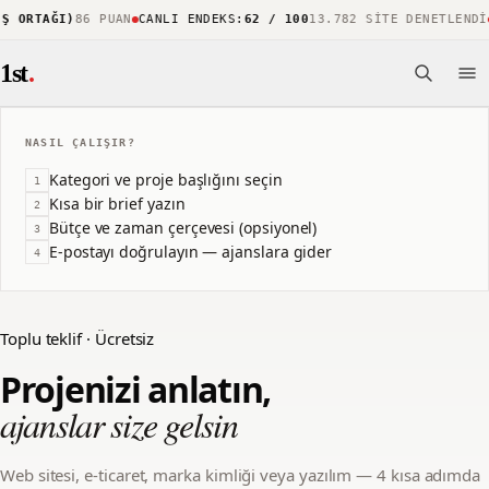
Ş ORTAĞI)
86 PUAN
CANLI ENDEKS
:
62 / 100
13.782 SITE DENETLENDI
1st
.
NASIL ÇALIŞIR?
Kategori ve proje başlığını seçin
1
Kısa bir brief yazın
2
Bütçe ve zaman çerçevesi (opsiyonel)
3
E-postayı doğrulayın — ajanslara gider
4
Toplu teklif · Ücretsiz
Projenizi anlatın,
ajanslar size gelsin
Web sitesi, e-ticaret, marka kimliği veya yazılım — 4 kısa adımda