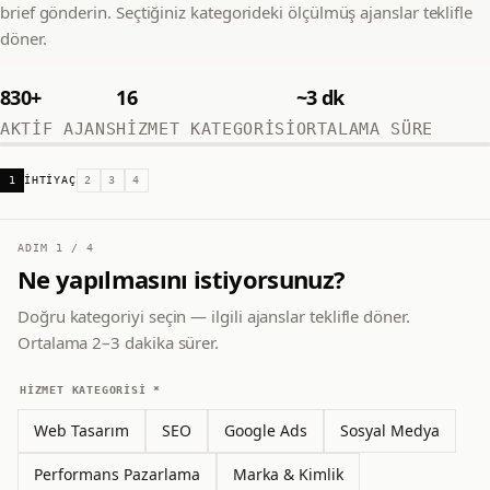
brief gönderin. Seçtiğiniz kategorideki ölçülmüş ajanslar teklifle
döner.
830
+
16
~3 dk
AKTIF AJANS
HIZMET KATEGORISI
ORTALAMA SÜRE
1
İHTIYAÇ
2
3
4
ADIM
1
/
4
Ne yapılmasını istiyorsunuz?
Doğru kategoriyi seçin — ilgili ajanslar teklifle döner.
Ortalama 2–3 dakika sürer.
HIZMET KATEGORISI *
Web Tasarım
SEO
Google Ads
Sosyal Medya
Performans Pazarlama
Marka & Kimlik