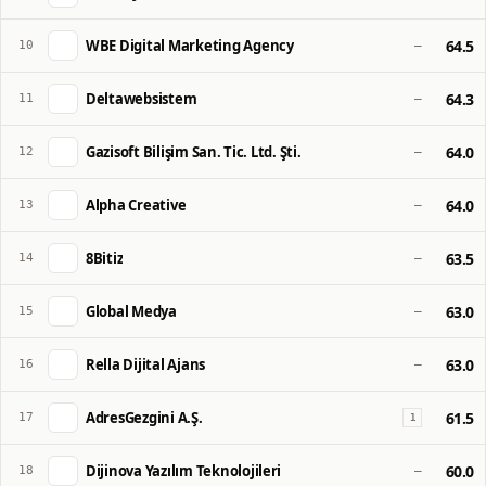
WBE Digital Marketing Agency
64.5
10
—
Deltawebsistem
64.3
11
—
Gazisoft Bilişim San. Tic. Ltd. Şti.
64.0
12
—
Alpha Creative
64.0
13
—
8Bitiz
63.5
14
—
Global Medya
63.0
15
—
Rella Dijital Ajans
63.0
16
—
AdresGezgini A.Ş.
61.5
17
1
Dijinova Yazılım Teknolojileri
60.0
18
—