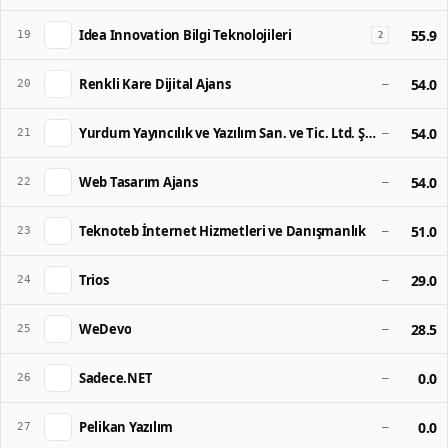
Idea Innovation Bilgi Teknolojileri
55.9
19
2
Renkli Kare Dijital Ajans
54.0
20
—
Yurdum Yayıncılık ve Yazılım San. ve Tic. Ltd. Şti.
54.0
21
—
Web Tasarım Ajans
54.0
22
—
Teknoteb İnternet Hizmetleri ve Danışmanlık
51.0
23
—
Trios
29.0
24
—
WeDevo
28.5
25
—
Sadece.NET
0.0
26
—
Pelikan Yazılım
0.0
27
—