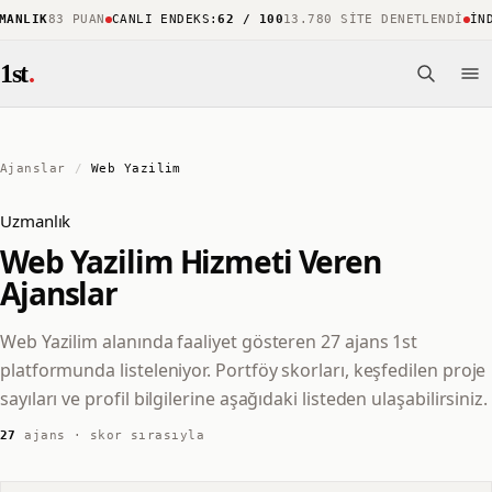
ANLIK
83 PUAN
CANLI ENDEKS
:
62 / 100
13.780 SITE DENETLENDI
İND
1st
.
Ajanslar
/
Web Yazilim
Uzmanlık
Web Yazilim Hizmeti Veren
Ajanslar
Web Yazilim alanında faaliyet gösteren 27 ajans 1st
platformunda listeleniyor. Portföy skorları, keşfedilen proje
sayıları ve profil bilgilerine aşağıdaki listeden ulaşabilirsiniz.
27
ajans · skor sırasıyla