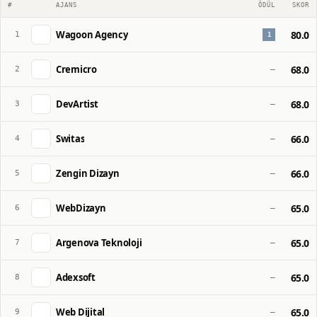
#
AJANS
ÖDÜL
SKOR
Wagoon Agency
80.0
1
1
Cremicro
68.0
2
—
DevArtist
68.0
3
—
Switas
66.0
4
—
Zengin Dizayn
66.0
5
—
WebDizayn
65.0
6
—
Argenova Teknoloji
65.0
7
—
Adexsoft
65.0
8
—
Web Dijital
65.0
9
—