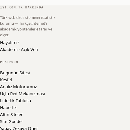
1ST.COM.TR HAKKINDA
Türk web ekosisteminin istatistik
kurumu — Türkçe İnternet'i
akademik yöntemlerle tarar ve
ölçer.
Hayalimiz
Akademi · Açık Veri
PLATFORM
Bugünün Sitesi
Keşfet
Analiz Motorumuz
Üçlü Red Mekanizması
Liderlik Tablosu
Haberler
Altın Siteler
Site Gönder
Yapay Zekaya Öner