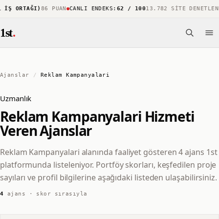
 İŞ ORTAĞI)
86 PUAN
CANLI ENDEKS
:
62 / 100
13.782 SITE DENETLEN
1st
.
Ajanslar
/
Reklam Kampanyalari
Uzmanlık
Reklam Kampanyalari Hizmeti
Veren Ajanslar
Reklam Kampanyalari alanında faaliyet gösteren 4 ajans 1st
platformunda listeleniyor. Portföy skorları, keşfedilen proje
sayıları ve profil bilgilerine aşağıdaki listeden ulaşabilirsiniz.
4
ajans · skor sırasıyla