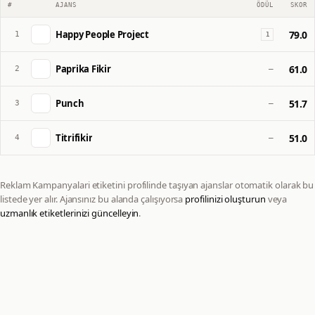
#
AJANS
ÖDÜL
SKOR
Happy People Project
79.0
1
1
Paprika Fikir
61.0
2
—
Punch
51.7
3
—
Titrifikir
51.0
4
—
Reklam Kampanyalari
etiketini profilinde taşıyan ajanslar otomatik olarak bu
listede yer alır. Ajansınız bu alanda çalışıyorsa
profilinizi oluşturun
veya
uzmanlık etiketlerinizi güncelleyin
.