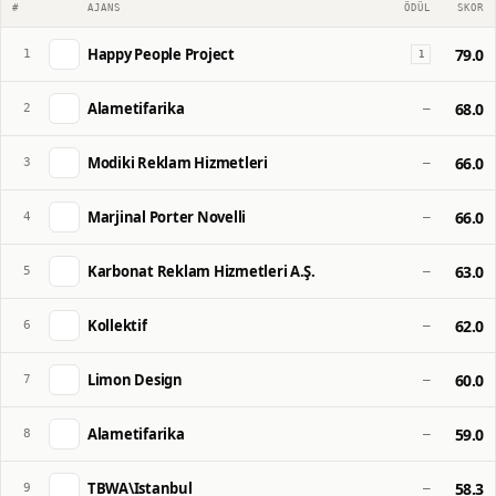
#
AJANS
ÖDÜL
SKOR
Happy People Project
79.0
1
1
Alametifarika
68.0
2
—
Modiki Reklam Hizmetleri
66.0
3
—
Marjinal Porter Novelli
66.0
4
—
Karbonat Reklam Hizmetleri A.Ş.
63.0
5
—
Kollektif
62.0
6
—
Limon Design
60.0
7
—
Alametifarika
59.0
8
—
TBWA\Istanbul
58.3
9
—