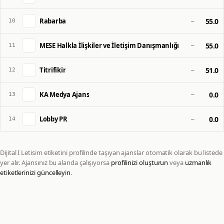
Rabarba
55.0
10
—
MESE Halkla İlişkiler ve İletişim Danışmanlığı
55.0
11
—
Titrifikir
51.0
12
—
KA Medya Ajans
0.0
13
—
Lobby PR
0.0
14
—
Dijital I Letisim
etiketini profilinde taşıyan ajanslar otomatik olarak bu listede
yer alır. Ajansınız bu alanda çalışıyorsa
profilinizi oluşturun
veya
uzmanlık
etiketlerinizi güncelleyin
.