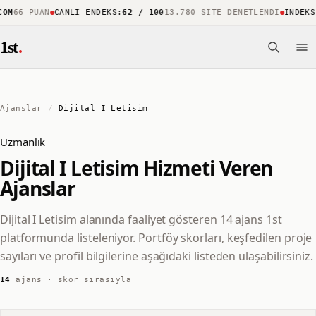
OM
66 PUAN
CANLI ENDEKS
:
62 / 100
13.780 SITE DENETLENDI
İNDEKS
1st
.
Ajanslar
/
Dijital I Letisim
Uzmanlık
Dijital I Letisim Hizmeti Veren
Ajanslar
Dijital I Letisim alanında faaliyet gösteren 14 ajans 1st
platformunda listeleniyor. Portföy skorları, keşfedilen proje
sayıları ve profil bilgilerine aşağıdaki listeden ulaşabilirsiniz.
14
ajans · skor sırasıyla