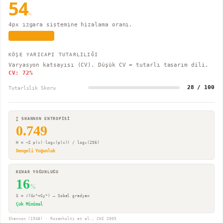
54
%
4px ızgara sistemine hizalama oranı.
Kısmi Uyum
KÖŞE YARICAPI TUTARLILIĞI
Varyasyon katsayısı (CV). Düşük CV = tutarlı tasarım dili.
CV:
72
%
28 / 100
Tutarlılık Skoru
∑ SHANNON ENTROPİSİ
0.749
H = −Σ p(x)·log₂(p(x)) / log₂(256)
Dengeli Yoğunluk
KENAR YOĞUNLUĞU
16
%
G = √(Gx²+Gy²) — Sobel gradyan
Çok Minimal
Shannon (1948) · Rosenholtz et al., CHI 2005