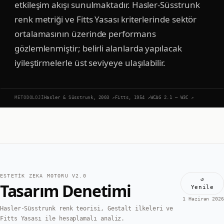
etkileşim akışı sunulmaktadır. Hasler-Süsstrunk
renk metriği ve Fitts Yasası kriterlerinde sektör
ortalamasının üzerinde performans
gözlemlenmiştir; belirli alanlarda yapılacak
iyileştirmelerle üst seviyeye ulaşılabilir.
METODOLOJI
Hasler & Süsstrunk, 2003
↗
Fitts, 1954
↗
WCAG 2.1 — W3C
↗
ESTETIK ZEKA MOTORU V2.0
↺
Tasarım Denetimi
Yenile
1 Haziran 2026
Hasler-Süsstrunk renk teorisi, Gestalt ilkeleri ve
Fitts Yasası ile hesaplamalı analiz.