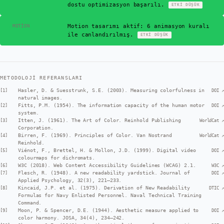
dostu optimizasyon başarılı.
ETKI
DÜŞÜK
✓
Motion tasarımı aktif: 6 animasyon kuralı
MOTION
ile canlandırılmış.
ETKI
DÜŞÜK
METODOLOJI REFERANSLARI
Hasler, D. & Suesstrunk, S.E. (2003). Measuring colorfulness in
[
1
]
DOI ↗
natural images.
Fitts, P.M. (1954). The information capacity of the human motor
[
2
]
DOI ↗
system.
Itten, J. (1961). The Art of Color. Reinhold Publishing
[
3
]
WorldCat ↗
Corporation.
Birren, F. (1969). Principles of Color. Van Nostrand
[
4
]
WorldCat ↗
Reinhold.
Viénot, F., Brettel, H. & Mollon, J.D. (1999). Digital video
[
5
]
DOI ↗
colourmaps for dichromats.
W3C (2018). Web Content Accessibility Guidelines (WCAG) 2.1.
[
6
]
W3C ↗
Flesch, R. (1948). A new readability yardstick. Journal of
[
7
]
DOI ↗
Applied Psychology, 32(3), 221–233.
Kincaid, J.P. et al. (1975). Derivation of New Readability
[
8
]
DTIC ↗
Formulas for Navy Enlisted Personnel. Naval Technical Training
Command.
Moon, P. & Spencer, D.E. (1944). Aesthetic measure applied to
[
9
]
DOI ↗
color harmony. JOSA, 34(4), 234–242.