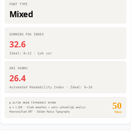
FONT TYPE
Mixed
GUNNING FOG INDEX
32.6
İdeal: 8–12 ·
Çok zor
ARI SKORU
26.4
Automated Readability Index · İdeal: 6–10
50
φ ALTIN ORAN TİPOGRAFİ UYUMU
φ = 1.618 · ölçek mesafesi + satır yüksekliği analizi
Pearsonified GRT · Golden Ratio Typography
Yakın