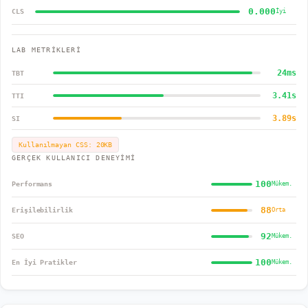
0.000
CLS
İyi
LAB METRİKLERİ
24
ms
TBT
3.41
s
TTI
3.89
s
SI
Kullanılmayan CSS:
20
KB
GERÇEK KULLANICI DENEYİMİ
100
Performans
Mükem.
88
Erişilebilirlik
Orta
92
SEO
Mükem.
100
En İyi Pratikler
Mükem.