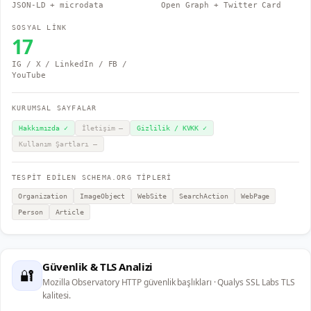
JSON-LD + microdata
Open Graph + Twitter Card
SOSYAL LİNK
17
IG / X / LinkedIn / FB /
YouTube
KURUMSAL SAYFALAR
Hakkımızda
✓
İletişim
—
Gizlilik / KVKK
✓
Kullanım Şartları
—
TESPİT EDİLEN SCHEMA.ORG TİPLERİ
Organization
ImageObject
WebSite
SearchAction
WebPage
Person
Article
Güvenlik & TLS Analizi
🔐
Mozilla Observatory HTTP güvenlik başlıkları · Qualys SSL Labs TLS
kalitesi.