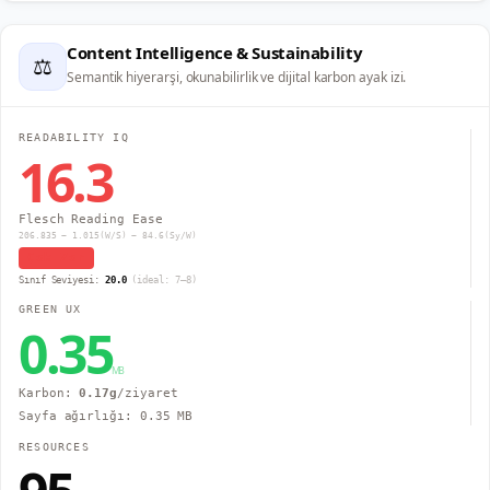
Content Intelligence & Sustainability
⚖
Semantik hiyerarşi, okunabilirlik ve dijital karbon ayak izi.
READABILITY IQ
16.3
Flesch Reading Ease
206.835 − 1.015(W/S) − 84.6(Sy/W)
Çok Zor
Sınıf Seviyesi:
20.0
(ideal: 7–8)
GREEN UX
0.35
MB
Karbon:
0.17
g
/ziyaret
Sayfa ağırlığı:
0.35
MB
RESOURCES