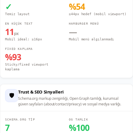
✓
%
54
Temiz layout
≥44px hedef (mobil viewport)
EN KÜÇÜK TEXT
HAMBURGER MENÜ
11
—
px
Mobil ideal: ≥16px
Mobil menü algılanmadı
FIXED KAPLAMA
%
93
Sticky/fixed viewport
kaplama
Trust & SEO Sinyalleri
🛡️
Schema.org markup zenginliği, Open Graph tamlığı, kurumsal
güven sayfaları (about/contact/privacy) ve sosyal medya varlığı.
SCHEMA.ORG TİP
OG TAMLIK
7
%
100