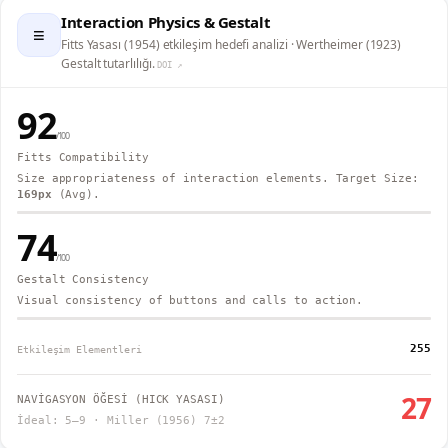
Interaction Physics & Gestalt
≡
Fitts Yasası (1954) etkileşim hedefi analizi · Wertheimer (1923)
Gestalt tutarlılığı.
DOI ↗
92
/100
Fitts Compatibility
Size appropriateness of interaction elements. Target Size:
169
px
(Avg).
74
/100
Gestalt Consistency
Visual consistency of buttons and calls to action.
255
Etkileşim Elementleri
27
NAVİGASYON ÖĞESİ (HICK YASASI)
İdeal: 5–9 · Miller (1956) 7±2