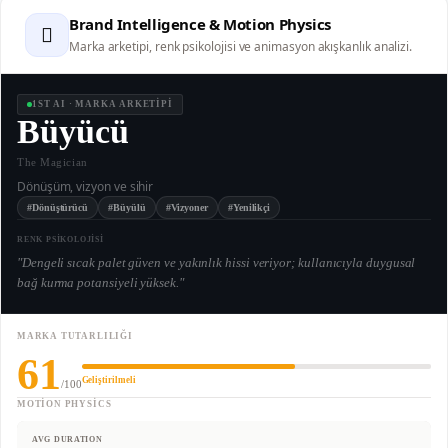
Brand Intelligence & Motion Physics
🫆
Marka arketipi, renk psikolojisi ve animasyon akışkanlık analizi.
1ST AI · MARKA ARKETİPİ
Büyücü
The Magician
Dönüşüm, vizyon ve sihir
#Dönüştürücü
#Büyülü
#Vizyoner
#Yenilikçi
RENK PSİKOLOJİSİ
"
Dengeli sıcak palet güven ve yakınlık hissi veriyor; kullanıcıyla duygusal
bağ kurma potansiyeli yüksek.
"
MARKA TUTARLILIĞI
61
Geliştirilmeli
/100
MOTION PHYSICS
AVG DURATION