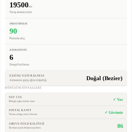
19500
ms
Yavaş animasyonlar
SMOOTHNESS
90
Pürüzsüz akış
ANIMATIONS
6
Dengeli kullanım
EASING NATURALNESS
Doğal (Bezier)
Animasyon geçiş eğrisi doğallığı
DÖNÜŞÜM SINYALLERI
NET CTA
✓ Var
Belirgin çağrı-eyleme alanı
SOSYAL KANIT
✓ Görünür
Yorum, rating, rozet, referans
ABOVE-FOLD KALİTESİ
86
İlk ekran içerik & hiyerarşi skoru