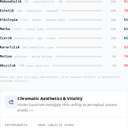
Mühendislik
91
22
%
·
PSI · erişilebilirlik · SEO
Estetik
70
20
%
·
renk · kompozisyon · tipografi
Etkileşim
55
18
%
·
Fitts · Gestalt · dokunma hedefi
Marka
61
12
%
·
kimlik · arketip uyumu
İçerik
65
10
%
·
okunabilirlik · yapı · karbon
Kararlılık
93
7
%
·
web standartları uyumu
Motion
74
6
%
·
animasyon · easing kalitesi
Akıcılık
90
5
%
·
TTFB sunucu yanıt hızı
Gemini gibi kara kutu yapay zeka modelleri yerine akademik formüller ve deterministik
hesaplama kullanılır.
Chromatic Aesthetics & Vitality
🎨
Hasler-Süsstrunk metriğiyle renk canlılığı ve perceptual varyans
analizi.
DOI ↗
DEUTERANOPIA
RENK CANLILIK SKORU