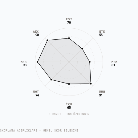
EST
70
AKC
ETK
90
55
KRR
MRK
93
61
MOT
MÜH
74
91
İÇR
65
8 BOYUT · 100 ÜZERİNDEN
SKORLAMA AĞIRLIKLARI — GENEL SKOR BILEŞIMI