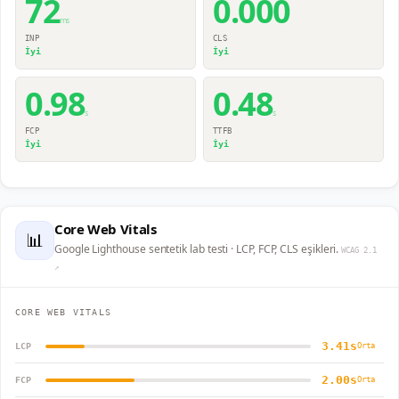
72
0.000
ms
INP
CLS
İyi
İyi
0.98
0.48
s
s
FCP
TTFB
İyi
İyi
Core Web Vitals
📊
Google Lighthouse sentetik lab testi · LCP, FCP, CLS eşikleri.
WCAG 2.1
↗
CORE WEB VITALS
3.41s
LCP
Orta
2.00s
FCP
Orta