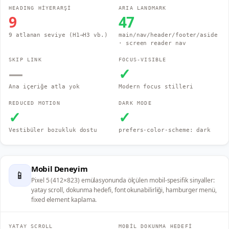
HEADING HİYERARŞİ
ARIA LANDMARK
9
47
9 atlanan seviye (H1→H3 vb.)
main/nav/header/footer/aside
· screen reader nav
SKIP LINK
FOCUS-VISIBLE
—
✓
Ana içeriğe atla yok
Modern focus stilleri
REDUCED MOTION
DARK MODE
✓
✓
Vestibüler bozukluk dostu
prefers-color-scheme: dark
Mobil Deneyim
📱
Pixel 5 (412×823) emülasyonunda ölçülen mobil-spesifik sinyaller:
yatay scroll, dokunma hedefi, font okunabilirliği, hamburger menü,
fixed element kaplama.
YATAY SCROLL
MOBİL DOKUNMA HEDEFİ