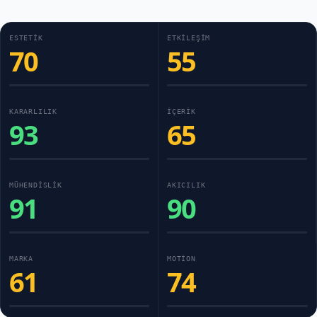
ESTETIK
ETKILEŞIM
70
55
KARARLILIK
İÇERIK
93
65
MÜHENDISLIK
AKICILIK
91
90
MARKA
MOTION
61
74