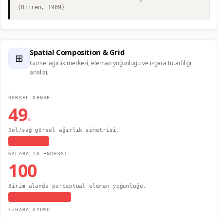
(Birren, 1969)
Spatial Composition & Grid
⊞
Görsel ağırlık merkezi, eleman yoğunluğu ve ızgara tutarlılığı
analizi.
GÖRSEL DENGE
49
%
Sol/sağ görsel ağırlık simetrisi.
Asimetrik
KALABALIK ENDEKSİ
100
Birim alanda perceptual eleman yoğunluğu.
Yüksek Yoğunluk
IZGARA UYUMU