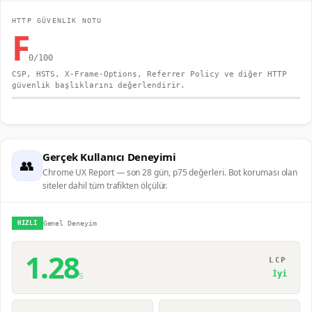
HTTP GÜVENLIK NOTU
F
0
/100
CSP, HSTS, X-Frame-Options, Referrer Policy ve diğer HTTP
güvenlik başlıklarını değerlendirir.
Gerçek Kullanıcı Deneyimi
👥
Chrome UX Report — son 28 gün, p75 değerleri. Bot koruması olan
siteler dahil tüm trafikten ölçülür.
HIZLI
Genel Deneyim
1.28
LCP
s
İyi