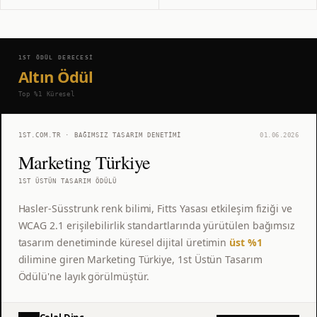
1ST ÖDÜL DERECESI
Altın Ödül
Top %1
Küresel
1ST.COM.TR · BAĞIMSIZ TASARIM DENETIMI
01.06.2026
Marketing Türkiye
1ST ÜSTÜN TASARIM ÖDÜLÜ
Hasler-Süsstrunk renk bilimi, Fitts Yasası etkileşim fiziği ve
WCAG 2.1 erişilebilirlik standartlarında yürütülen bağımsız
tasarım denetiminde küresel dijital üretimin
üst %1
dilimine giren Marketing Türkiye, 1st Üstün Tasarım
Ödülü'ne layık görülmüştür.