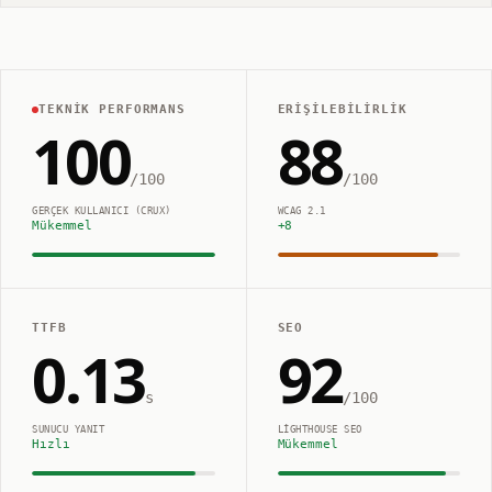
TEKNIK PERFORMANS
ERIŞILEBILIRLIK
100
88
/100
/100
GERÇEK KULLANICI (CRUX)
WCAG 2.1
Mükemmel
+
8
TTFB
SEO
0.13
92
s
/100
SUNUCU YANIT
LIGHTHOUSE SEO
Hızlı
Mükemmel