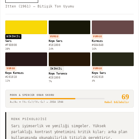
Itten (1961) — Bitişik Ton Uyumu
BIRINCIL
VURGU
VURGU
Sarı
Koyu Sarı
Kırmızı
#F8D808
#181808
#684848
38
%
24
%
16
%
VURGU
VURGU
İKINCIL
Koyu Kırmızı
Koyu Sarı
Koyu Turuncu
#281818
#282818
#281808
11
%
4
%
7
%
69
MOON & SPENCER ORAN SKORU
A₁/A₂ = (V₂·C₂)/(V₁·C₁) — JOSA 1944
Kabul Edilebilir
RENK PSİKOLOJİSİ
Sarı iyimserlik ve yeniliği simgeler. Yüksek
parlaklığı kontrast yönetimini kritik kılar; arka plan
kullanımında okunabilirlik titizlik gerektirir.