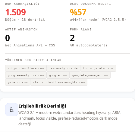
DOM KARMAŞIKLIĞI
WCAG DOKUNMA HEDEFİ
1.509
%
57
Düğüm
· 18 derinlik
≥44×44px hedef (WCAG 2.5.5)
AKTİF ANİMASYON
FORM ALANI
0
2
Web Animations API + CSS
%0 autocomplete'li
YÜKLENEN 3RD PARTY ALANLAR
cdnjs.cloudflare.com
fairanalytics.de
fonts.gstatic.com
google-analytics.com
google.com
googletagmanager.com
gstatic.com
static.cloudflareinsights.com
Erişilebilirlik Derinliği
♿
WCAG 2.1 + modern web standartları: heading hiyerarşi, ARIA
landmark, focus visible, prefers-reduced-motion, dark mode
desteği.