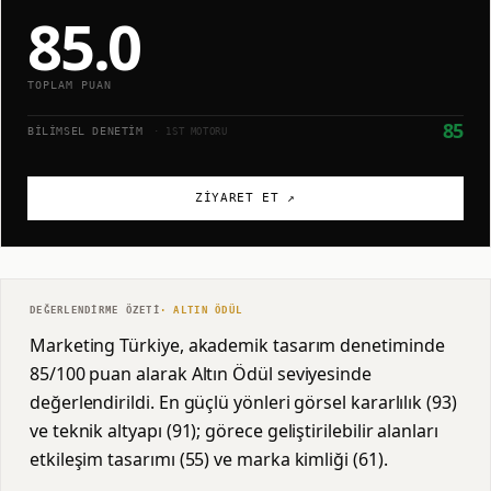
85.0
TOPLAM PUAN
85
BILIMSEL DENETIM
· 1ST MOTORU
ZIYARET ET ↗
DEĞERLENDIRME ÖZETI
·
ALTIN
ÖDÜL
Marketing Türkiye, akademik tasarım denetiminde
85/100 puan alarak Altın Ödül seviyesinde
değerlendirildi. En güçlü yönleri görsel kararlılık (93)
ve teknik altyapı (91); görece geliştirilebilir alanları
etkileşim tasarımı (55) ve marka kimliği (61).