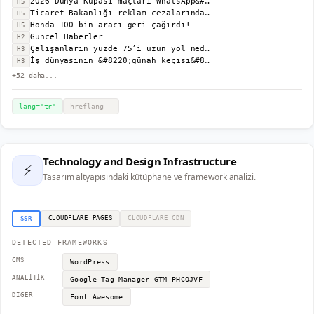
2026 Dünya Kupası maçları WhatsApp&#8217;tan takip edilebilecek
H5
Ticaret Bakanlığı reklam cezalarındaki üst limitleri açıkladı
H5
Honda 100 bin aracı geri çağırdı!
H5
Güncel Haberler
H2
Çalışanların yüzde 75’i uzun yol nedeniyle iş değiştirmeyi düşünüyor
H3
İş dünyasının &#8220;günah keçisi&#8221; İK&#8217;nın yükselişi
H3
+
52
daha...
lang="
tr
"
hreflang
—
Technology and Design Infrastructure
⚡
Tasarım altyapısındaki kütüphane ve framework analizi.
CLOUDFLARE PAGES
CLOUDFLARE
CDN
SSR
DETECTED FRAMEWORKS
CMS
WordPress
ANALITIK
Google Tag Manager
GTM-PHCQJVF
DIĞER
Font Awesome