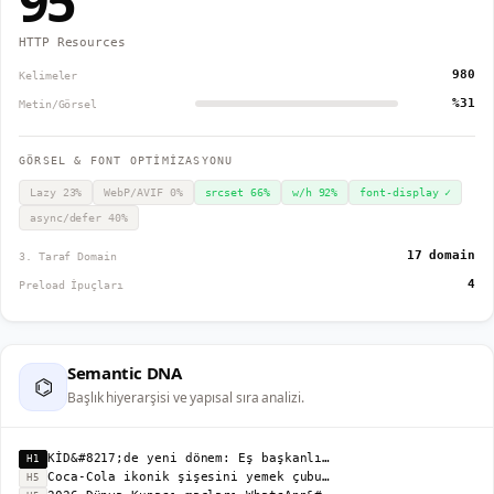
95
HTTP Resources
980
Kelimeler
%31
Metin/Görsel
GÖRSEL & FONT OPTİMİZASYONU
Lazy
23
%
WebP/AVIF
0
%
srcset
66
%
w/h
92
%
font-display
✓
async/defer
40
%
17 domain
3. Taraf Domain
4
Preload İpuçları
Semantic DNA
⌬
Başlık hiyerarşisi ve yapısal sıra analizi.
KİD&#8217;de yeni dönem: Eş başkanlık modeli ile yönetilecek
H1
Coca-Cola ikonik şişesini yemek çubuğuna dönüştürdü: &#8220;CokeSticks&#8221;
H5