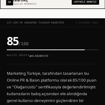
Celal Dinç
CD
YETKILI DENETÇI
YAZILIM MÜHENDISI
1ST.COM.TR AKADEMIK TASARIM DENETIMI
1 HAZIRAN 2026
85
/100
◇
KALITE DÜZEYI
OLAĞANÜSTÜ
Marketing Türkiye, tarafından tasarlanan bu
Online PR & Basın platformu olarak 85/100 puan
ve "Olağanüstü" sertifikasıyla değerlendirilmiştir.
kullanıcıların bakış açısından ele alındığında
genel kullanıcı deneyimini güçlendiren bir