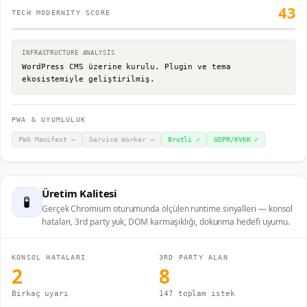
43
TECH MODERNITY SCORE
INFRASTRUCTURE ANALYSIS
WordPress CMS üzerine kurulu. Plugin ve tema
ekosistemiyle geliştirilmiş.
PWA & UYUMLULUK
PWA Manifest
—
Service Worker
—
Brotli
✓
GDPR/KVKK
✓
Üretim Kalitesi
🧪
Gerçek Chromium oturumunda ölçülen runtime sinyalleri — konsol
hataları, 3rd party yük, DOM karmaşıklığı, dokunma hedefi uyumu.
KONSOL HATALARI
3RD PARTY ALAN
2
8
Birkaç uyarı
147 toplam istek