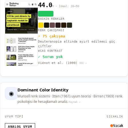
44.0
M · İdeal: 20–50
Canlı
BASKIN RENKLER
RENK ÇAKIŞMASI
⚡ 75 çakışma
Deuteranopia altında ayırt edilmesi güç
çiftler
WCAG KONTRAST
✓ Sorun yok
Viénot et al. (1999)
DOI ↗
Dominant Color Identity
◉
Munsell renk sistemi · Itten (1961) uyum teorisi · Birren (1969) renk
psikolojisi ile hesaplamalı analiz.
Kaynak ↗
UYUM TİPİ
SICAKLIK
Sıcak
ANALOG UYUM