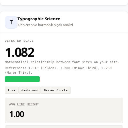
Typographic Science
T
Altın oran ve harmonik ölçek analizi.
DETECTED SCALE
1.082
Mathematical relationship between font sizes on your site.
References: 1.618 (Golden), 1.200 (Minor Third), 1.250
(Major Third).
≈
Major Second
Lora
dashicons
Basier Circle
AVG LINE HEIGHT
1.00