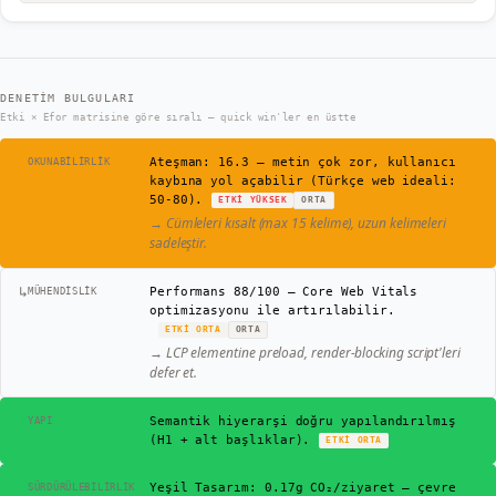
DENETIM BULGULARI
Etki × Efor matrisine göre sıralı — quick win'ler en üstte
⚠
Ateşman: 16.3 — metin çok zor, kullanıcı
OKUNABILIRLIK
kaybına yol açabilir (Türkçe web ideali:
50-80).
ETKI
YÜKSEK
ORTA
→
Cümleleri kısalt (max 15 kelime), uzun kelimeleri
sadeleştir.
↳
Performans 88/100 — Core Web Vitals
MÜHENDISLIK
optimizasyonu ile artırılabilir.
ETKI
ORTA
ORTA
→
LCP elementine preload, render-blocking script'leri
defer et.
✓
Semantik hiyerarşi doğru yapılandırılmış
YAPI
(H1 + alt başlıklar).
ETKI
ORTA
✓
Yeşil Tasarım: 0.17g CO₂/ziyaret — çevre
SÜRDÜRÜLEBILIRLIK