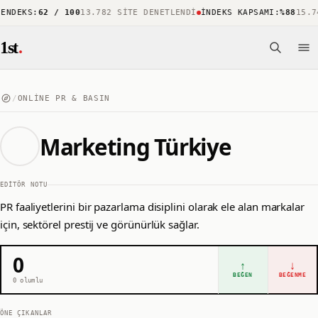
S
:
62 / 100
13.782 SITE DENETLENDI
İNDEKS KAPSAMI
:
%88
15.743 ÖN
1st
.
/
ONLINE PR & BASIN
Marketing Türkiye
EDITÖR NOTU
PR faaliyetlerini bir pazarlama disiplini olarak ele alan markalar
için, sektörel prestij ve görünürlük sağlar.
0
↑
↓
BEĞEN
BEĞENME
0
olumlu
ÖNE ÇIKANLAR