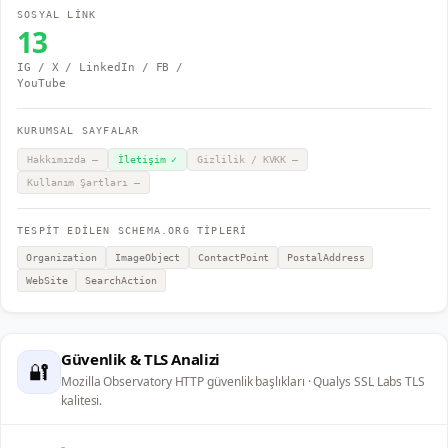
SOSYAL LİNK
13
IG / X / LinkedIn / FB /
YouTube
KURUMSAL SAYFALAR
Hakkımızda
—
İletişim
✓
Gizlilik / KVKK
—
Kullanım Şartları
—
TESPİT EDİLEN SCHEMA.ORG TİPLERİ
Organization
ImageObject
ContactPoint
PostalAddress
WebSite
SearchAction
Güvenlik & TLS Analizi
🔐
Mozilla Observatory HTTP güvenlik başlıkları · Qualys SSL Labs TLS
kalitesi.