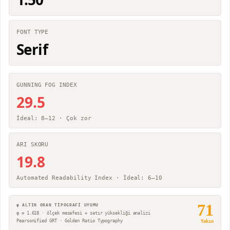
FONT TYPE
Serif
GUNNING FOG INDEX
29.5
İdeal: 8–12 ·
Çok zor
ARI SKORU
19.8
Automated Readability Index · İdeal: 6–10
71
φ ALTIN ORAN TİPOGRAFİ UYUMU
φ = 1.618 · ölçek mesafesi + satır yüksekliği analizi
Pearsonified GRT · Golden Ratio Typography
Yakın