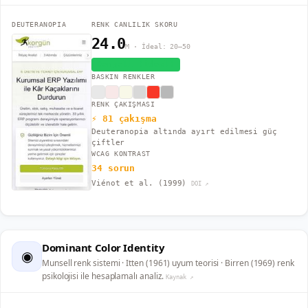
DEUTERANOPIA
RENK CANLILIK SKORU
24.0
M · İdeal: 20–50
Dengeli (İdeal)
BASKIN RENKLER
RENK ÇAKIŞMASI
⚡ 81 çakışma
Deuteranopia altında ayırt edilmesi güç
çiftler
WCAG KONTRAST
34 sorun
Viénot et al. (1999)
DOI ↗
Dominant Color Identity
◉
Munsell renk sistemi · Itten (1961) uyum teorisi · Birren (1969) renk
psikolojisi ile hesaplamalı analiz.
Kaynak ↗