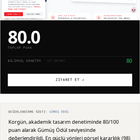
80.0
TOPLAM PUAN
80
BILIMSEL DENETIM
· 1ST MOTORU
ZIYARET ET ↗
DEĞERLENDIRME ÖZETI
·
GÜMÜŞ
ÖDÜL
Korgün, akademik tasarım denetiminde 80/100
puan alarak Gümüş Ödül seviyesinde
değerlendirildi. En güçlü yönleri görsel kararlılık (98)