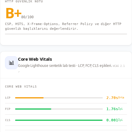
HTTP GÜVENLIK NOTU
B+
80
/100
CSP, HSTS, X-Frame-Options, Referrer Policy ve diğer HTTP
güvenlik başlıklarını değerlendirir.
Core Web Vitals
📊
Google Lighthouse sentetik lab testi · LCP, FCP, CLS eşikleri.
WCAG 2.1
↗
CORE WEB VITALS
2.70s
LCP
Orta
1.76s
FCP
İyi
0.001
CLS
İyi