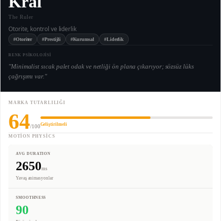
Kral
The Ruler
Otorite, kontrol ve liderlik
#Otoriter
#Prestijli
#Kurumsal
#Liderlik
RENK PSİKOLOJİSİ
"
Minimalist sıcak palet odak ve netliği ön plana çıkarıyor; sözsüz lüks
çağrışımı var.
"
MARKA TUTARLILIĞI
64
Geliştirilmeli
/100
MOTION PHYSICS
AVG DURATION
2650
ms
Yavaş animasyonlar
SMOOTHNESS
90