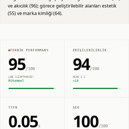
ve akıcılık (96); görece geliştirilebilir alanları estetik
(55) ve marka kimliği (64).
TEKNIK PERFORMANS
ERIŞILEBILIRLIK
95
94
/100
/100
LAB (LIGHTHOUSE)
WCAG 2.1
Mükemmel
+
14
TTFB
SEO
0.05
100
s
/100