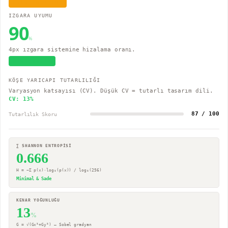
Orta Yoğunluk
IZGARA UYUMU
90
%
4px ızgara sistemine hizalama oranı.
Sistematik
KÖŞE YARICAPI TUTARLILIĞI
Varyasyon katsayısı (CV). Düşük CV = tutarlı tasarım dili.
CV:
13
%
87 / 100
Tutarlılık Skoru
∑ SHANNON ENTROPİSİ
0.666
H = −Σ p(x)·log₂(p(x)) / log₂(256)
Minimal & Sade
KENAR YOĞUNLUĞU
13
%
G = √(Gx²+Gy²) — Sobel gradyan