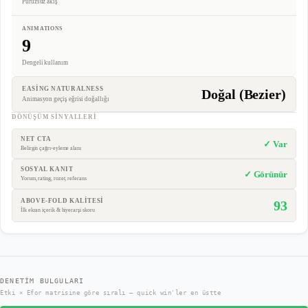
Pürüzsüz akış
ANIMATIONS
9
Dengeli kullanım
EASING NATURALNESS
Doğal (Bezier)
Animasyon geçiş eğrisi doğallığı
DÖNÜŞÜM SINYALLERI
NET CTA
✓ Var
Belirgin çağrı-eyleme alanı
SOSYAL KANIT
✓ Görünür
Yorum, rating, rozet, referans
ABOVE-FOLD KALİTESİ
93
İlk ekran içerik & hiyerarşi skoru
DENETIM BULGULARI
Etki × Efor matrisine göre sıralı — quick win'ler en üstte