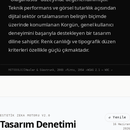
Teknik performans ve görsel tutarlılık açısından
dijital sektör ortalamasının belirgin biçimde
üzerinde konumlanan Korgün, genel kullanıcı
deneyimini başarıyla destekleyen bir tasarım
diline sahiptir. Renk canlılığı ve tipografik düzen
kriterleri özellikle güçlü çıkmaktadır.
METODOLOJI
Hasler & Süsstrunk, 2003
↗
Fitts, 1954
↗
WCAG 2.1 — W3C
↗
ESTETIK ZEKA MOTORU V2.0
↺ Yenile
Tasarım Denetimi
16 Haziran
2026