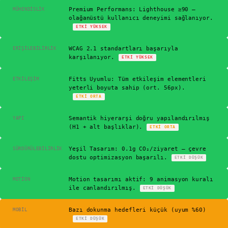
✓
Premium Performans: Lighthouse ≥90 —
MÜHENDISLIK
olağanüstü kullanıcı deneyimi sağlanıyor.
ETKI
YÜKSEK
✓
WCAG 2.1 standartları başarıyla
ERIŞILEBILIRLIK
karşılanıyor.
ETKI
YÜKSEK
✓
Fitts Uyumlu: Tüm etkileşim elementleri
ETKILEŞIM
yeterli boyuta sahip (ort. 56px).
ETKI
ORTA
✓
Semantik hiyerarşi doğru yapılandırılmış
YAPI
(H1 + alt başlıklar).
ETKI
ORTA
✓
Yeşil Tasarım: 0.1g CO₂/ziyaret — çevre
SÜRDÜRÜLEBILIRLIK
dostu optimizasyon başarılı.
ETKI
DÜŞÜK
✓
Motion tasarımı aktif: 9 animasyon kuralı
MOTION
ile canlandırılmış.
ETKI
DÜŞÜK
⚠
Bazı dokunma hedefleri küçük (uyum %60)
MOBIL
ETKI
DÜŞÜK