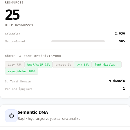
RESOURCES
25
HTTP Resources
2.036
Kelimeler
%85
Metin/Görsel
GÖRSEL & FONT OPTİMİZASYONU
Lazy
75
%
WebP/AVIF
75
%
srcset
0
%
w/h
83
%
font-display
✓
async/defer
100
%
9 domain
3. Taraf Domain
1
Preload İpuçları
Semantic DNA
⌬
Başlık hiyerarşisi ve yapısal sıra analizi.