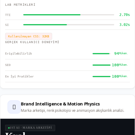
LAB METRİKLERİ
2.70
s
TTI
3.02
s
SI
Kullanılmayan CSS:
32
KB
GERÇEK KULLANICI DENEYİMİ
94
Erişilebilirlik
Mükem.
100
SEO
Mükem.
100
En İyi Pratikler
Mükem.
Brand Intelligence & Motion Physics
🫆
Marka arketipi, renk psikolojisi ve animasyon akışkanlık analizi.
1ST AI · MARKA ARKETİPİ