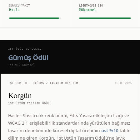
SUNUCU YANIT
LIGHTHOUSE SEO
Hızlı
Mükemmel
1ST ÖDÜL DERECESI
Gümüş Ödül
Top %10
Küresel
1ST.COM.TR · BAĞIMSIZ TASARIM DENETIMI
16.06.2026
Korgün
1ST ÜSTÜN TASARIM ÖDÜLÜ
Hasler-Süsstrunk renk bilimi, Fitts Yasası etkileşim fiziği ve
WCAG 2.1 erişilebilirlik standartlarında yürütülen bağımsız
tasarım denetiminde küresel dijital üretimin
üst %10
kalite
dilimine giren Korgün, 1st Üstün Tasarım Ödülü'ne layık