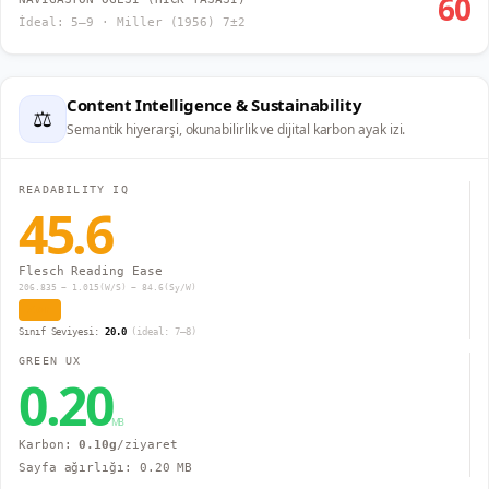
60
İdeal: 5–9 · Miller (1956) 7±2
Content Intelligence & Sustainability
⚖
Semantik hiyerarşi, okunabilirlik ve dijital karbon ayak izi.
READABILITY IQ
45.6
Flesch Reading Ease
206.835 − 1.015(W/S) − 84.6(Sy/W)
Zor
Sınıf Seviyesi:
20.0
(ideal: 7–8)
GREEN UX
0.20
MB
Karbon:
0.10
g
/ziyaret
Sayfa ağırlığı:
0.20
MB