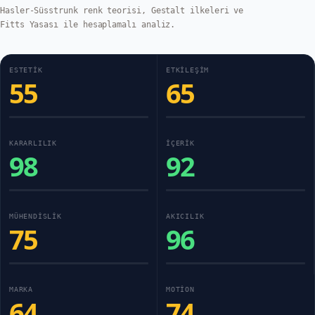
Hasler-Süsstrunk renk teorisi, Gestalt ilkeleri ve
Fitts Yasası ile hesaplamalı analiz.
ESTETIK
ETKILEŞIM
55
65
KARARLILIK
İÇERIK
98
92
MÜHENDISLIK
AKICILIK
75
96
MARKA
MOTION
64
74