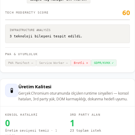
60
TECH MODERNITY SCORE
INFRASTRUCTURE ANALYSIS
3 teknoloji bileşeni tespit edildi.
PWA & UYUMLULUK
PWA Manifest
—
Service Worker
—
Brotli
✕
GDPR/KVKK
✓
Üretim Kalitesi
🧪
Gerçek Chromium oturumunda ölçülen runtime sinyalleri — konsol
hataları, 3rd party yük, DOM karmaşıklığı, dokunma hedefi uyumu.
KONSOL HATALARI
3RD PARTY ALAN
0
1
Üretim seviyesi temiz
·
1
23 toplam istek