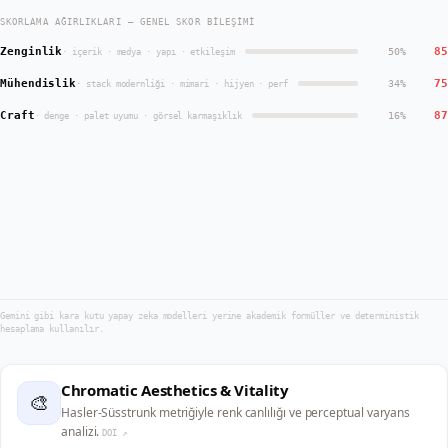
SKORLAMA AĞIRLIKLARI — GENEL SKOR BILEŞIMI
Zenginlik
85
50
%
·
içerik · medya · yapı · etkileşim
Mühendislik
75
34
%
·
stack modernliği · mimari · hijyen · perf
Craft
87
16
%
·
denge · palet uyumu · görsel karmaşıklık
Gemini gibi kara kutu yapay zeka modelleri yerine akademik formüller ve deterministik
hesaplama kullanılır.
Chromatic Aesthetics & Vitality
🎨
Hasler-Süsstrunk metriğiyle renk canlılığı ve perceptual varyans
analizi.
DOI ↗