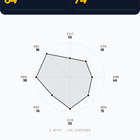
EST
55
AKC
ETK
96
65
KRR
MRK
98
64
MOT
MÜH
74
75
İÇR
92
8 BOYUT · 100 ÜZERİNDEN