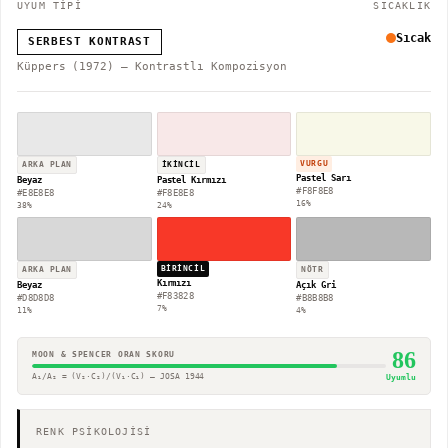
UYUM TİPİ
SICAKLIK
Sıcak
SERBEST KONTRAST
Küppers (1972) — Kontrastlı Kompozisyon
VURGU
ARKA PLAN
İKINCIL
Pastel Sarı
Beyaz
Pastel Kırmızı
#F8F8E8
#E8E8E8
#F8E8E8
16
%
38
%
24
%
BIRINCIL
ARKA PLAN
NÖTR
Kırmızı
Beyaz
Açık Gri
#F83828
#D8D8D8
#B8B8B8
7
%
11
%
4
%
86
MOON & SPENCER ORAN SKORU
A₁/A₂ = (V₂·C₂)/(V₁·C₁) — JOSA 1944
Uyumlu
RENK PSİKOLOJİSİ