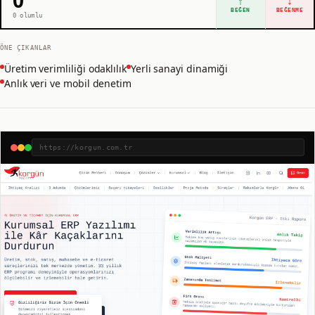
↑
↓
BEĞEN
BEĞENME
0
olumlu
ÖNE ÇIKANLAR
Üretim verimliliği odaklılık
Yerli sanayi dinamiği
Anlık veri ve mobil denetim
https://korgun.com.tr