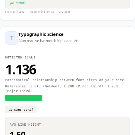
Çok Minimal
Shannon (1948) · Rosenholtz et al., CHI 2005
Typographic Science
T
Altın oran ve harmonik ölçek analizi.
DETECTED SCALE
1.136
Mathematical relationship between font sizes on your site.
References: 1.618 (Golden), 1.200 (Minor Third), 1.250
(Major Third).
≈
Major Second
ui-sans-serif
AVG LINE HEIGHT
1.50