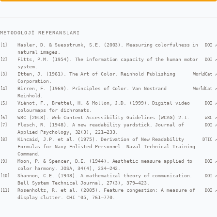
METODOLOJI REFERANSLARI
Hasler, D. & Suesstrunk, S.E. (2003). Measuring colorfulness in
[
1
]
DOI ↗
natural images.
Fitts, P.M. (1954). The information capacity of the human motor
[
2
]
DOI ↗
system.
Itten, J. (1961). The Art of Color. Reinhold Publishing
[
3
]
WorldCat ↗
Corporation.
Birren, F. (1969). Principles of Color. Van Nostrand
[
4
]
WorldCat ↗
Reinhold.
Viénot, F., Brettel, H. & Mollon, J.D. (1999). Digital video
[
5
]
DOI ↗
colourmaps for dichromats.
W3C (2018). Web Content Accessibility Guidelines (WCAG) 2.1.
[
6
]
W3C ↗
Flesch, R. (1948). A new readability yardstick. Journal of
[
7
]
DOI ↗
Applied Psychology, 32(3), 221–233.
Kincaid, J.P. et al. (1975). Derivation of New Readability
[
8
]
DTIC ↗
Formulas for Navy Enlisted Personnel. Naval Technical Training
Command.
Moon, P. & Spencer, D.E. (1944). Aesthetic measure applied to
[
9
]
DOI ↗
color harmony. JOSA, 34(4), 234–242.
Shannon, C.E. (1948). A mathematical theory of communication.
[
10
]
DOI ↗
Bell System Technical Journal, 27(3), 379–423.
Rosenholtz, R. et al. (2005). Feature congestion: A measure of
[
11
]
DOI ↗
display clutter. CHI '05, 761–770.