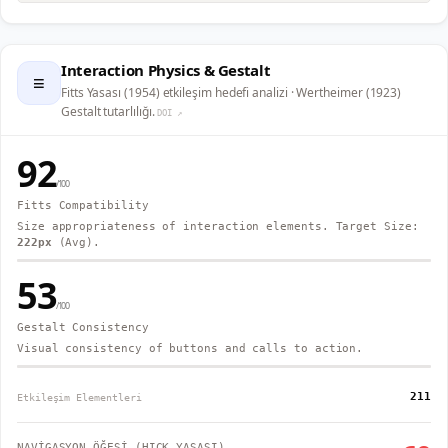
Interaction Physics & Gestalt
≡
Fitts Yasası (1954) etkileşim hedefi analizi · Wertheimer (1923)
Gestalt tutarlılığı.
DOI ↗
92
/100
Fitts Compatibility
Size appropriateness of interaction elements. Target Size:
222
px
(Avg).
53
/100
Gestalt Consistency
Visual consistency of buttons and calls to action.
211
Etkileşim Elementleri
NAVİGASYON ÖĞESİ (HICK YASASI)