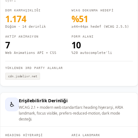
uyarı
DOM KARMAŞIKLIĞI
WCAG DOKUNMA HEDEFİ
1.174
%
51
Düğüm
· 14 derinlik
≥44×44px hedef (WCAG 2.5.5)
AKTİF ANİMASYON
FORM ALANI
7
10
Web Animations API + CSS
%20 autocomplete'li
YÜKLENEN 3RD PARTY ALANLAR
cdn.jsdelivr.net
Erişilebilirlik Derinliği
♿
WCAG 2.1 + modern web standartları: heading hiyerarşi, ARIA
landmark, focus visible, prefers-reduced-motion, dark mode
desteği.
HEADING HİYERARŞİ
ARIA LANDMARK