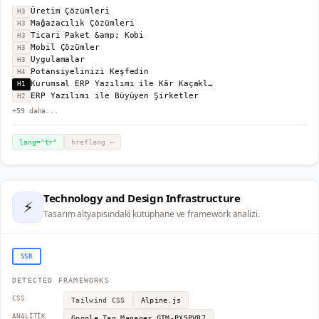
Üretim Çözümleri
H3
Mağazacılık Çözümleri
H3
Ticari Paket &amp; Kobi
H3
Mobil Çözümler
H3
Uygulamalar
H3
Potansiyelinizi Keşfedin
H4
Kurumsal ERP Yazılımı ile Kâr Kaçaklarını Durdurun
H1
ERP Yazılımı ile Büyüyen Şirketler
H2
+
59
daha...
lang="
tr
"
hreflang
—
Technology and Design Infrastructure
⚡
Tasarım altyapısındaki kütüphane ve framework analizi.
SSR
DETECTED FRAMEWORKS
CSS
Tailwind CSS
Alpine.js
ANALITIK
Google Tag Manager
GTM-PX5PVR7