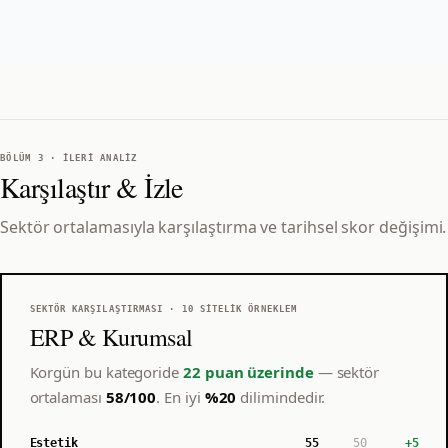
BÖLÜM 3 · İLERI ANALIZ
Karşılaştır & İzle
Sektör ortalamasıyla karşılaştırma ve tarihsel skor değişimi.
SEKTÖR KARŞILAŞTIRMASI ·
10
SITELIK ÖRNEKLEM
ERP & Kurumsal
Korgün
bu kategoride
22 puan üzerinde
— sektör
ortalaması
58
/100
.
En iyi
%
20
dilimindedir.
Estetik
55
50
+
5