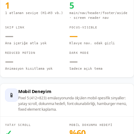
1
5
1 atlanan seviye (H1→H3 vb.)
main/nav/header/footer/aside
· screen reader nav
SKIP LINK
FOCUS-VISIBLE
—
—
Ana içeriğe atla yok
Klavye nav. odak gizli
REDUCED MOTION
DARK MODE
—
—
Animasyon kısıtlama yok
Sadece açık tema
Mobil Deneyim
📱
Pixel 5 (412×823) emülasyonunda ölçülen mobil-spesifik sinyaller:
yatay scroll, dokunma hedefi, font okunabilirliği, hamburger menü,
fixed element kaplama.
YATAY SCROLL
MOBİL DOKUNMA HEDEFİ
✓
%
60