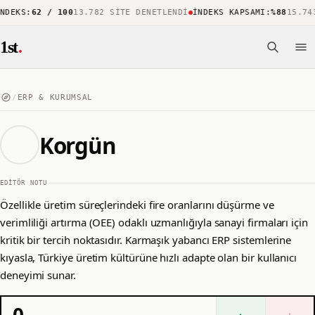
:
62 / 100
13.782 SITE DENETLENDI
İNDEKS KAPSAMI
:
%88
15.743 ÖNE
1st
.
/
ERP & KURUMSAL
Korgün
EDITÖR NOTU
Özellikle üretim süreçlerindeki fire oranlarını düşürme ve
verimliliği artırma (OEE) odaklı uzmanlığıyla sanayi firmaları için
kritik bir tercih noktasıdır. Karmaşık yabancı ERP sistemlerine
kıyasla, Türkiye üretim kültürüne hızlı adapte olan bir kullanıcı
deneyimi sunar.
0