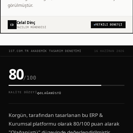
görülmüştür.
Celal Dinç
CD
YETKILI DENETÇI
YAZILIM MÜHENDISI
1ST.COM.TR AKADEMIK TASARIM DENETIMI
16 HAZIRAN 2026
80
/100
◇
KALITE DÜZEYI
OLAĞANÜSTÜ
Korgün, tarafından tasarlanan bu ERP &
Kurumsal platformu olarak 80/100 puan alarak
"Olağanüstü" düzeyinde değerlendirilmiştir.