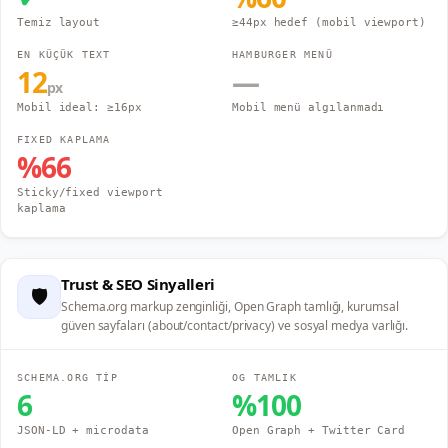
Temiz layout
≥44px hedef (mobil viewport)
EN KÜÇÜK TEXT
HAMBURGER MENÜ
12
—
px
Mobil ideal: ≥16px
Mobil menü algılanmadı
FIXED KAPLAMA
%
66
Sticky/fixed viewport
kaplama
Trust & SEO Sinyalleri
🛡️
Schema.org markup zenginliği, Open Graph tamlığı, kurumsal
güven sayfaları (about/contact/privacy) ve sosyal medya varlığı.
SCHEMA.ORG TİP
OG TAMLIK
6
%
100
JSON-LD + microdata
Open Graph + Twitter Card