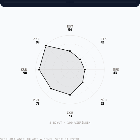
EST
54
AKC
ETK
99
42
KRR
MRK
90
43
MOT
MÜH
78
52
İÇR
73
8 BOYUT · 100 ÜZERİNDEN
SKORLAMA AĞIRLIKLARI — GENEL SKOR BILEŞIMI