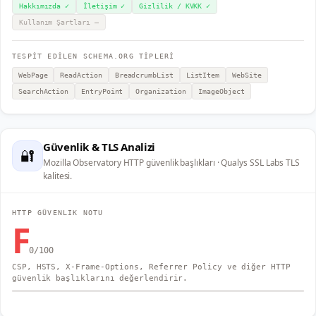
Hakkımızda
✓
İletişim
✓
Gizlilik / KVKK
✓
Kullanım Şartları
—
TESPİT EDİLEN SCHEMA.ORG TİPLERİ
WebPage
ReadAction
BreadcrumbList
ListItem
WebSite
SearchAction
EntryPoint
Organization
ImageObject
Güvenlik & TLS Analizi
🔐
Mozilla Observatory HTTP güvenlik başlıkları · Qualys SSL Labs TLS
kalitesi.
HTTP GÜVENLIK NOTU
F
0
/100
CSP, HSTS, X-Frame-Options, Referrer Policy ve diğer HTTP
güvenlik başlıklarını değerlendirir.