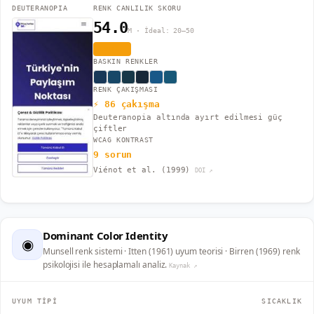
DEUTERANOPIA
RENK CANLILIK SKORU
54.0
M · İdeal: 20–50
Canlı
BASKIN RENKLER
RENK ÇAKIŞMASI
⚡ 86 çakışma
Deuteranopia altında ayırt edilmesi güç
çiftler
WCAG KONTRAST
9 sorun
Viénot et al. (1999)
DOI ↗
Dominant Color Identity
◉
Munsell renk sistemi · Itten (1961) uyum teorisi · Birren (1969) renk
psikolojisi ile hesaplamalı analiz.
Kaynak ↗
UYUM TİPİ
SICAKLIK