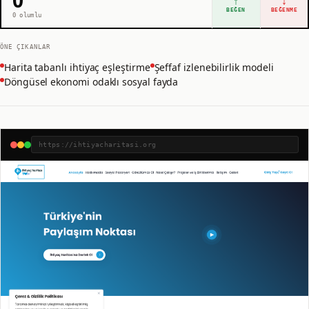
↑
↓
BEĞEN
BEĞENME
0
olumlu
ÖNE ÇIKANLAR
Harita tabanlı ihtiyaç eşleştirme
Şeffaf izlenebilirlik modeli
Döngüsel ekonomi odaklı sosyal fayda
https://ihtiyacharitasi.org