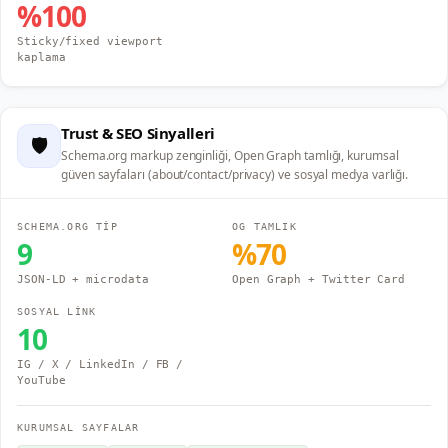
%
100
Sticky/fixed viewport
kaplama
Trust & SEO Sinyalleri
🛡️
Schema.org markup zenginliği, Open Graph tamlığı, kurumsal
güven sayfaları (about/contact/privacy) ve sosyal medya varlığı.
SCHEMA.ORG TİP
OG TAMLIK
9
%
70
JSON-LD + microdata
Open Graph + Twitter Card
SOSYAL LİNK
10
IG / X / LinkedIn / FB /
YouTube
KURUMSAL SAYFALAR