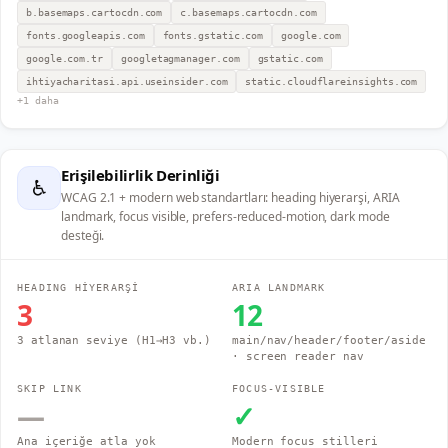
b.basemaps.cartocdn.com
c.basemaps.cartocdn.com
fonts.googleapis.com
fonts.gstatic.com
google.com
google.com.tr
googletagmanager.com
gstatic.com
ihtiyacharitasi.api.useinsider.com
static.cloudflareinsights.com
+
1
daha
Erişilebilirlik Derinliği
♿
WCAG 2.1 + modern web standartları: heading hiyerarşi, ARIA
landmark, focus visible, prefers-reduced-motion, dark mode
desteği.
HEADING HİYERARŞİ
ARIA LANDMARK
3
12
3 atlanan seviye (H1→H3 vb.)
main/nav/header/footer/aside
· screen reader nav
SKIP LINK
FOCUS-VISIBLE
—
✓
Ana içeriğe atla yok
Modern focus stilleri