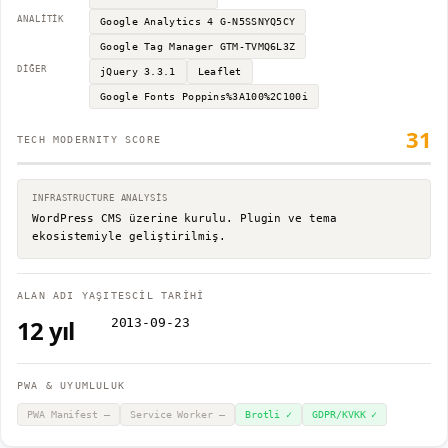
ANALITIK
Google Analytics 4
G-N5SSNYQ5CY
Google Tag Manager
GTM-TVMQ6L3Z
DIĞER
jQuery
3.3.1
Leaflet
Google Fonts
Poppins%3A100%2C100i
31
TECH MODERNITY SCORE
INFRASTRUCTURE ANALYSIS
WordPress CMS üzerine kurulu. Plugin ve tema
ekosistemiyle geliştirilmiş.
ALAN ADI YAŞI
TESCİL TARİHİ
12
yıl
2013-09-23
PWA & UYUMLULUK
PWA Manifest
—
Service Worker
—
Brotli
✓
GDPR/KVKK
✓