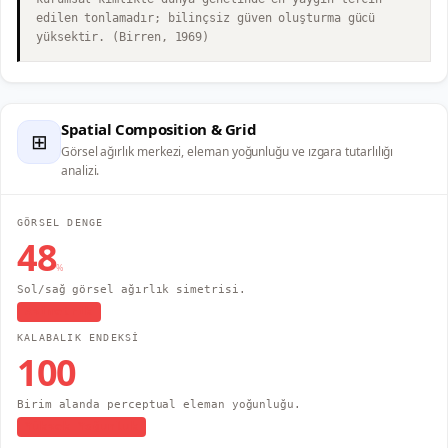
edilen tonlamadır; bilinçsiz güven oluşturma gücü
yüksektir. (Birren, 1969)
Spatial Composition & Grid
⊞
Görsel ağırlık merkezi, eleman yoğunluğu ve ızgara tutarlılığı
analizi.
GÖRSEL DENGE
48
%
Sol/sağ görsel ağırlık simetrisi.
Asimetrik
KALABALIK ENDEKSİ
100
Birim alanda perceptual eleman yoğunluğu.
Yüksek Yoğunluk