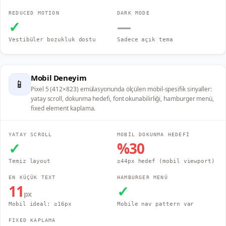
REDUCED MOTION
DARK MODE
✓
—
Vestibüler bozukluk dostu
Sadece açık tema
Mobil Deneyim
📱
Pixel 5 (412×823) emülasyonunda ölçülen mobil-spesifik sinyaller:
yatay scroll, dokunma hedefi, font okunabilirliği, hamburger menü,
fixed element kaplama.
YATAY SCROLL
MOBİL DOKUNMA HEDEFİ
✓
%
30
Temiz layout
≥44px hedef (mobil viewport)
EN KÜÇÜK TEXT
HAMBURGER MENÜ
11
✓
px
Mobil ideal: ≥16px
Mobile nav pattern var
FIXED KAPLAMA