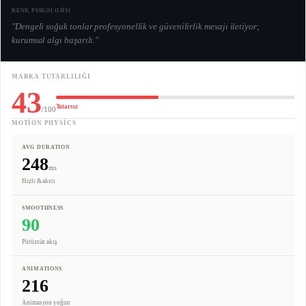
RENK PSİKOLOJİSİ
"
Dengeli soğuk tonlar profesyonellik ve güvenilirlik mesajı iletiyor;
kurumsal algı başarılı.
"
MARKA TUTARLILIĞI
43
Tutarsız
/100
MOTION PHYSICS
AVG DURATION
248
ms
Hızlı & akıcı
SMOOTHNESS
90
Pürüzsüz akış
ANIMATIONS
216
Animasyon yoğun