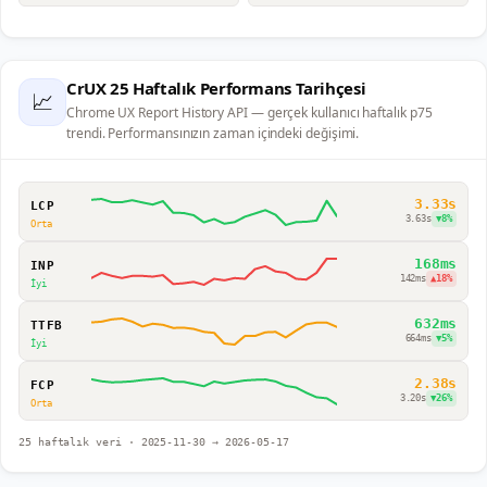
CrUX 25 Haftalık Performans Tarihçesi
📈
Chrome UX Report History API — gerçek kullanıcı haftalık p75
trendi. Performansınızın zaman içindeki değişimi.
3.33s
LCP
3.63s
▼
8
%
Orta
168ms
INP
142ms
▲
18
%
İyi
632ms
TTFB
664ms
▼
5
%
İyi
2.38s
FCP
3.20s
▼
26
%
Orta
25
haftalık veri ·
2025-11-30
→
2026-05-17