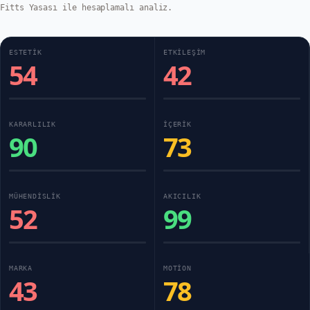
Fitts Yasası ile hesaplamalı analiz.
ESTETIK
ETKILEŞIM
54
42
KARARLILIK
İÇERIK
90
73
MÜHENDISLIK
AKICILIK
52
99
MARKA
MOTION
43
78