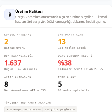
Üretim Kalitesi
🧪
Gerçek Chromium oturumunda ölçülen runtime sinyalleri — konsol
hataları, 3rd party yük, DOM karmaşıklığı, dokunma hedefi uyumu.
KONSOL HATALARI
3RD PARTY ALAN
2
13
Birkaç uyarı
163 toplam istek
DOM KARMAŞIKLIĞI
WCAG DOKUNMA HEDEFİ
1.637
%
38
Düğüm
· 42 derinlik
≥44×44px hedef (WCAG 2.5.5)
AKTİF ANİMASYON
FORM ALANI
8
5
Web Animations API + CSS
%0 autocomplete'li
YÜKLENEN 3RD PARTY ALANLAR
a.basemaps.cartocdn.com
analytics.google.com