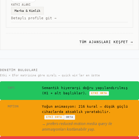
KATKI ALANI
Marka & Kimlik
Detaylı profile git →
TÜM AJANSLARI KEŞFET →
DENETIM BULGULARI
Etki × Efor matrisine göre sıralı — quick win'ler en üstte
✓
Semantik hiyerarşi doğru yapılandırılmış
YAPI
(H1 + alt başlıklar).
ETKI
ORTA
⚠
Yoğun animasyon: 216 kural — düşük güçlü
MOTION
cihazlarda aksaklık yaratabilir.
ETKI
ORTA
ORTA
→
prefers-reduced-motion media query ile
animasyonları kısıtlanabilir yap.