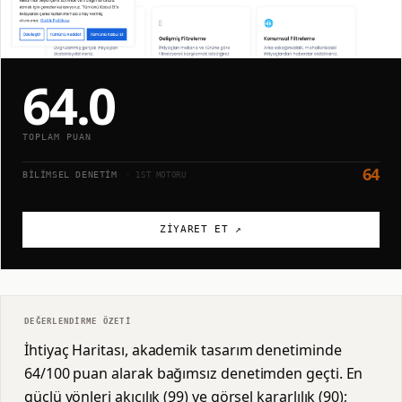
64.0
TOPLAM PUAN
64
BILIMSEL DENETIM
· 1ST MOTORU
ZIYARET ET ↗
DEĞERLENDIRME ÖZETI
İhtiyaç Haritası, akademik tasarım denetiminde
64/100 puan alarak bağımsız denetimden geçti. En
güçlü yönleri akıcılık (99) ve görsel kararlılık (90);