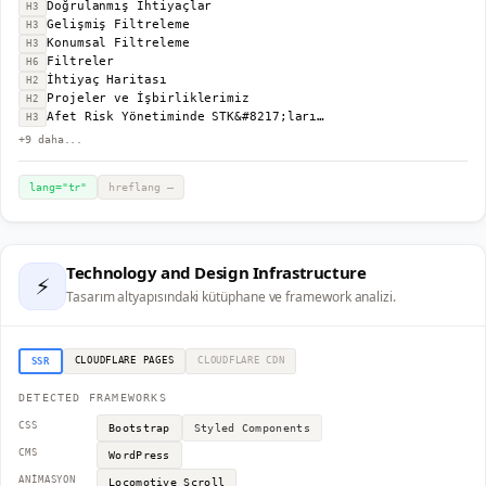
Doğrulanmış İhtiyaçlar
H3
Gelişmiş Filtreleme
H3
Konumsal Filtreleme
H3
Filtreler
H6
İhtiyaç Haritası
H2
Projeler ve İşbirliklerimiz
H2
Afet Risk Yönetiminde STK&#8217;ların Kapasitesinin Desteklenmesi (ARY) Projesi
H3
+
9
daha...
lang="
tr
"
hreflang
—
Technology and Design Infrastructure
⚡
Tasarım altyapısındaki kütüphane ve framework analizi.
CLOUDFLARE PAGES
CLOUDFLARE
CDN
SSR
DETECTED FRAMEWORKS
CSS
Bootstrap
Styled Components
CMS
WordPress
ANIMASYON
Locomotive Scroll