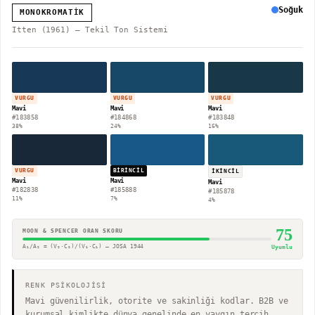
Soğuk
MONOKROMATIK
Itten (1961) — Tekil Ton Sistemi
VURGU
VURGU
VURGU
Mavi
Mavi
Mavi
#183858
#184868
#183848
38
%
24
%
16
%
VURGU
BIRINCIL
İKINCIL
Mavi
Mavi
Mavi
#182838
#185888
#185878
11
%
7
%
4
%
75
MOON & SPENCER ORAN SKORU
A₁/A₂ = (V₂·C₂)/(V₁·C₁) — JOSA 1944
Uyumlu
RENK PSİKOLOJİSİ
Mavi güvenilirlik, otorite ve sakinliği kodlar. B2B ve
kurumsal kimlikte dünya genelinde en yaygın tercih