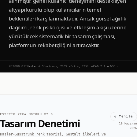
alınmıştır. genel kullanıcı deneyimini destekleyen
altyapı kurulu olup kullanıcıların temel
beklentileri karşılanmaktadır. Ancak görsel ağırlık
dağılımı, renk psikolojisi ve etkileşim akışı üzerine
yürütülecek sistematik bir tasarım çalışması,
platformun rekabetçiliğini artıracaktır.
METODOLOJI
Hasler & Süsstrunk, 2003
↗
Fitts, 1954
↗
WCAG 2.1 — W3C
↗
ESTETIK ZEKA MOTORU V2.0
↺ Yenile
Tasarım Denetimi
16 Haziran
2026
Hasler-Süsstrunk renk teorisi, Gestalt ilkeleri ve