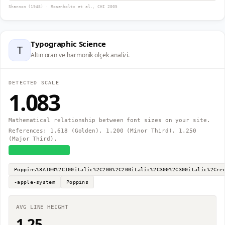
Shannon (1948) · Rosenholtz et al., CHI 2005
Typographic Science
T
Altın oran ve harmonik ölçek analizi.
DETECTED SCALE
1.083
Mathematical relationship between font sizes on your site.
References: 1.618 (Golden), 1.200 (Minor Third), 1.250
(Major Third).
≈
Major Second
Poppins%3A100%2C100italic%2C200%2C200italic%2C300%2C300italic%2Cre
-apple-system
Poppins
AVG LINE HEIGHT
1.25