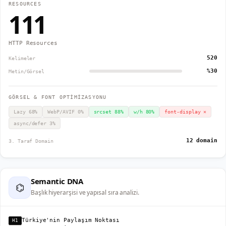
RESOURCES
111
HTTP Resources
520
Kelimeler
%30
Metin/Görsel
GÖRSEL & FONT OPTİMİZASYONU
Lazy
68
%
WebP/AVIF
0
%
srcset
88
%
w/h
80
%
font-display
✕
async/defer
3
%
12 domain
3. Taraf Domain
Semantic DNA
⌬
Başlık hiyerarşisi ve yapısal sıra analizi.
Türkiye'nin Paylaşım Noktası
H1