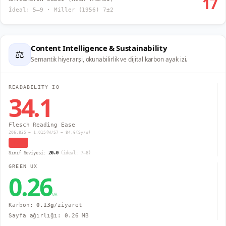
17
İdeal: 5–9 · Miller (1956) 7±2
Content Intelligence & Sustainability
⚖
Semantik hiyerarşi, okunabilirlik ve dijital karbon ayak izi.
READABILITY IQ
34.1
Flesch Reading Ease
206.835 − 1.015(W/S) − 84.6(Sy/W)
Zor
Sınıf Seviyesi:
20.0
(ideal: 7–8)
GREEN UX
0.26
MB
Karbon:
0.13
g
/ziyaret
Sayfa ağırlığı:
0.26
MB