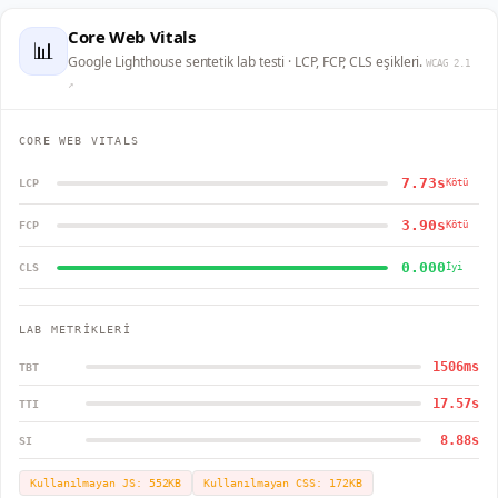
Core Web Vitals
📊
Google Lighthouse sentetik lab testi · LCP, FCP, CLS eşikleri.
WCAG 2.1
↗
CORE WEB VITALS
7.73s
LCP
Kötü
3.90s
FCP
Kötü
0.000
CLS
İyi
LAB METRİKLERİ
1506
ms
TBT
17.57
s
TTI
8.88
s
SI
Kullanılmayan JS:
552
KB
Kullanılmayan CSS:
172
KB