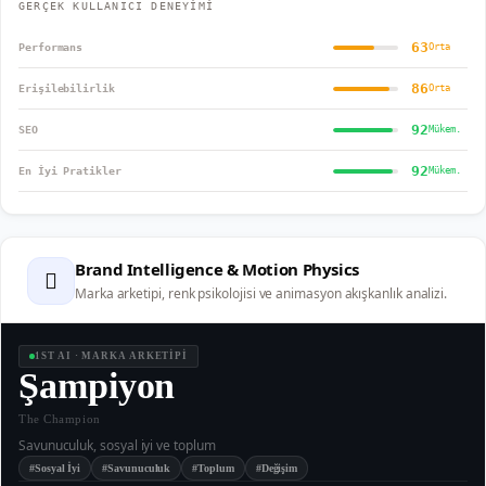
GERÇEK KULLANICI DENEYİMİ
63
Performans
Orta
86
Erişilebilirlik
Orta
92
SEO
Mükem.
92
En İyi Pratikler
Mükem.
Brand Intelligence & Motion Physics
🫆
Marka arketipi, renk psikolojisi ve animasyon akışkanlık analizi.
1ST AI · MARKA ARKETİPİ
Şampiyon
The Champion
Savunuculuk, sosyal iyi ve toplum
#Sosyal İyi
#Savunuculuk
#Toplum
#Değişim