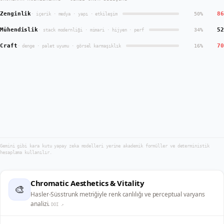
Zenginlik
86
50
%
·
içerik · medya · yapı · etkileşim
Mühendislik
52
34
%
·
stack modernliği · mimari · hijyen · perf
Craft
70
16
%
·
denge · palet uyumu · görsel karmaşıklık
Gemini gibi kara kutu yapay zeka modelleri yerine akademik formüller ve deterministik
hesaplama kullanılır.
Chromatic Aesthetics & Vitality
🎨
Hasler-Süsstrunk metriğiyle renk canlılığı ve perceptual varyans
analizi.
DOI ↗