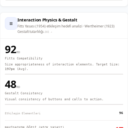
Interaction Physics & Gestalt
≡
Fitts Yasası (1954) etkileşim hedefi analizi · Wertheimer (1923)
Gestalt tutarlılığı.
DOI ↗
92
/100
Fitts Compatibility
Size appropriateness of interaction elements. Target Size:
197
px
(Avg).
48
/100
Gestalt Consistency
Visual consistency of buttons and calls to action.
96
Etkileşim Elementleri
NAVİGASYON ÖĞESİ (HICK YASASI)