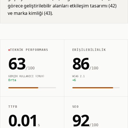
görece geliştirilebilir alanları etkileşim tasarımı (42)
ve marka kimliği (43).
TEKNIK PERFORMANS
ERIŞILEBILIRLIK
63
86
/100
/100
GERÇEK KULLANICI (CRUX)
WCAG 2.1
Orta
+
6
TTFB
SEO
0.01
92
s
/100