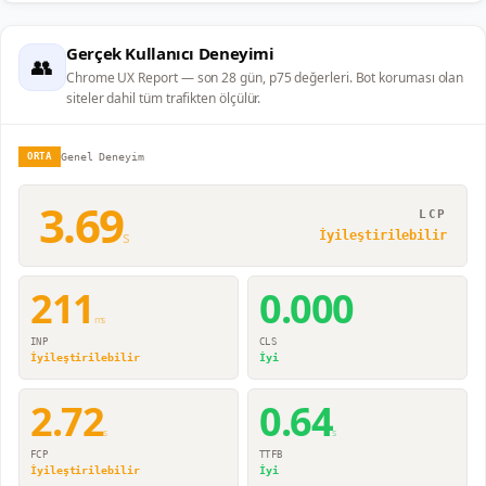
Gerçek Kullanıcı Deneyimi
👥
Chrome UX Report — son 28 gün, p75 değerleri. Bot koruması olan
siteler dahil tüm trafikten ölçülür.
ORTA
Genel Deneyim
3.69
LCP
s
İyileştirilebilir
211
0.000
ms
INP
CLS
İyileştirilebilir
İyi
2.72
0.64
s
s
FCP
TTFB
İyileştirilebilir
İyi