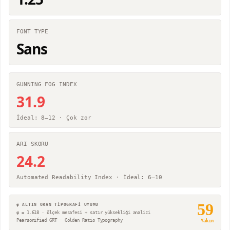
FONT TYPE
Sans
GUNNING FOG INDEX
31.9
İdeal: 8–12 ·
Çok zor
ARI SKORU
24.2
Automated Readability Index · İdeal: 6–10
59
φ ALTIN ORAN TİPOGRAFİ UYUMU
φ = 1.618 · ölçek mesafesi + satır yüksekliği analizi
Pearsonified GRT · Golden Ratio Typography
Yakın