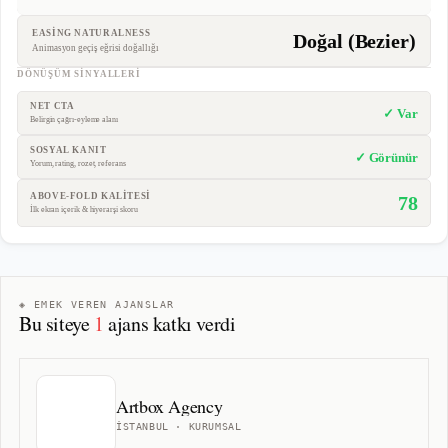
EASING NATURALNESS
Doğal (Bezier)
Animasyon geçiş eğrisi doğallığı
DÖNÜŞÜM SINYALLERI
NET CTA
✓ Var
Belirgin çağrı-eyleme alanı
SOSYAL KANIT
✓ Görünür
Yorum, rating, rozet, referans
ABOVE-FOLD KALİTESİ
78
İlk ekran içerik & hiyerarşi skoru
◈ EMEK VEREN AJANSLAR
Bu siteye
1
ajans katkı verdi
Artbox Agency
İSTANBUL
· KURUMSAL