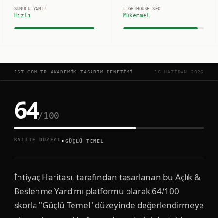
SUNUCU YANIT
LIGHTHOUSE SEO
Hızlı
Mükemmel
1ST.COM.TR AKADEMIK TASARIM DENETIMI
16 HAZIRAN 2026
64
/100
·
KALITE DÜZEYI
GÜÇLÜ TEMEL
İhtiyaç Haritası, tarafından tasarlanan bu Açlık &
Beslenme Yardımı platformu olarak 64/100
skorla "Güçlü Temel" düzeyinde değerlendirmeye