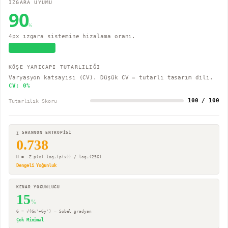
IZGARA UYUMU
90
%
4px ızgara sistemine hizalama oranı.
Sistematik
KÖŞE YARICAPI TUTARLILIĞI
Varyasyon katsayısı (CV). Düşük CV = tutarlı tasarım dili.
CV:
0
%
100 / 100
Tutarlılık Skoru
∑ SHANNON ENTROPİSİ
0.738
H = −Σ p(x)·log₂(p(x)) / log₂(256)
Dengeli Yoğunluk
KENAR YOĞUNLUĞU
15
%
G = √(Gx²+Gy²) — Sobel gradyan
Çok Minimal