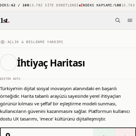
62 / 100
13.782 SITE DENETLENDI
İNDEKS KAPSAMI
:
%88
15.743 ÖNE 
1st
.
/
AÇLIK & BESLENME YARDIMI
İhtiyaç Haritası
EDITÖR NOTU
Türkiye'nin dijital sosyal inovasyon alanındaki en başarılı
örneğidir. Harita tabanlı arayüzü sayesinde yerel ihtiyaçları
görünür kılması ve şeffaf bir eşleştirme modeli sunması,
kullanıcıların güvenini kazanmasını sağlar. Platformun kullanıcı
dostu UX tasarımı, 'imece' kültürünü dijitalleşmiştir.
0