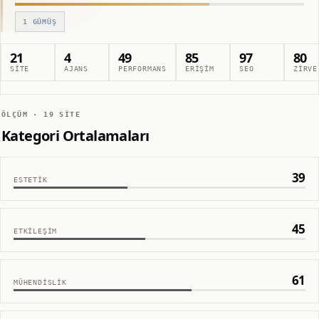
1
GÜMÜŞ
21
4
49
85
97
80
SITE
AJANS
PERFORMANS
ERIŞIM
SEO
ZIRVE
ÖLÇÜM ·
19
SITE
Kategori Ortalamaları
39
ESTETIK
45
ETKILEŞIM
61
MÜHENDISLIK