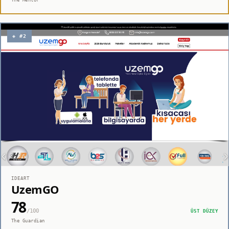
◈ #2
IDEART
UzemGO
78
/100
ÜST DÜZEY
The Guardian