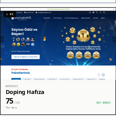
◇ #3
BAĞIMSIZ
Doping Hafıza
75
/100
ÜST DÜZEY
The Hero