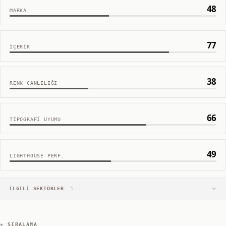
48
MARKA
77
İÇERIK
38
RENK CANLILIĞI
66
TIPOGRAFI UYUMU
49
LIGHTHOUSE PERF.
İLGILI SEKTÖRLER
5
★ SIRALAMA