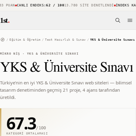
 PUAN
CANLI ENDEKS
:
62 / 100
13.780 SITE DENETLENDI
İNDEKS KAPS
1st
.
/
Eğitim & Öğretim
/
Test Hazırlık & Sınav
/
YKS & Üniversite Sınavı
MIKRO NIŞ
·
YKS & ÜNIVERSITE SINAVI
YKS & Üniversite Sınavı
Türkiye'nin en iyi YKS & Üniversite Sınavı web siteleri — bilimsel
tasarım denetiminden geçmiş 21 proje, 4 ajans tarafından
üretildi.
67.3
/100
KATEGORI ORTALAMASI