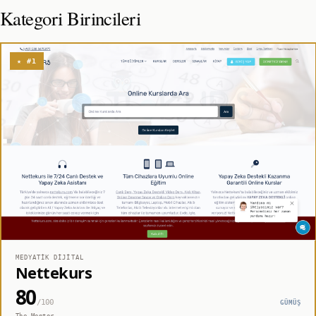
Kategori Birincileri
★ #1
MEDYATIK DIJITAL
Nettekurs
80
/100
GÜMÜŞ
The Mentor