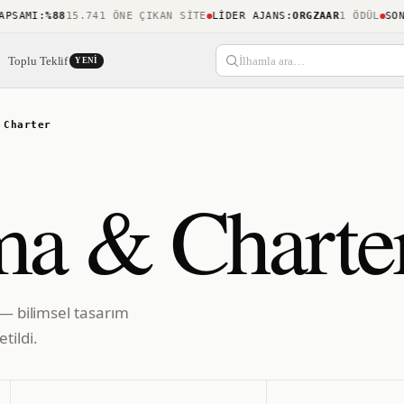
AMI
:
%88
15.741 ÖNE ÇIKAN SITE
LIDER AJANS
:
ORGZAAR
1 ÖDÜL
SON KE
Toplu Teklif
İlhamla ara…
YENI
 Charter
ma & Charte
 — bilimsel tasarım
tildi.