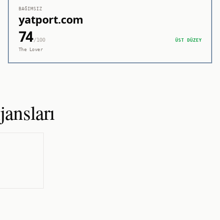
BAĞIMSIZ
yatport.com
74
/100
ÜST DÜZEY
The Lover
ansları