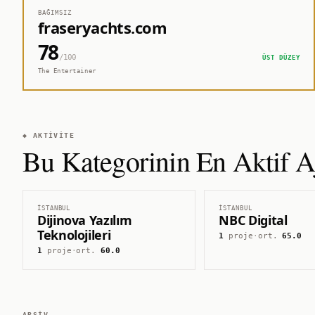
BAĞIMSIZ
fraseryachts.com
78
/100
ÜST DÜZEY
The Entertainer
◆ AKTIVITE
Bu Kategorinin En Aktif Aj
İSTANBUL
İSTANBUL
Dijinova Yazılım
NBC Digital
Teknolojileri
1
proje
·
ort.
65.0
1
proje
·
ort.
60.0
ARŞIV