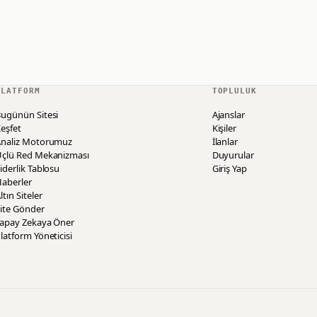
PLATFORM
TOPLULUK
ugünün Sitesi
Ajanslar
eşfet
Kişiler
Analiz Motorumuz
İlanlar
Üçlü Red Mekanizması
Duyurular
iderlik Tablosu
Giriş Yap
aberler
ltın Siteler
ite Gönder
Yapay Zekaya Öner
latform Yöneticisi