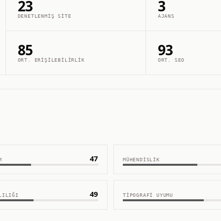
23
3
DENETLENMIŞ SITE
AJANS
85
93
ORT. ERIŞILEBILIRLIK
ORT. SEO
47
M
MÜHENDISLIK
49
LILIĞI
TIPOGRAFI UYUMU