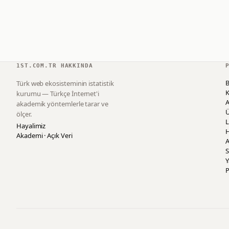
1ST.COM.TR HAKKINDA
B
Türk web ekosisteminin istatistik
K
kurumu — Türkçe İnternet'i
akademik yöntemlerle tarar ve
ölçer.
L
Hayalimiz
H
Akademi · Açık Veri
A
S
P