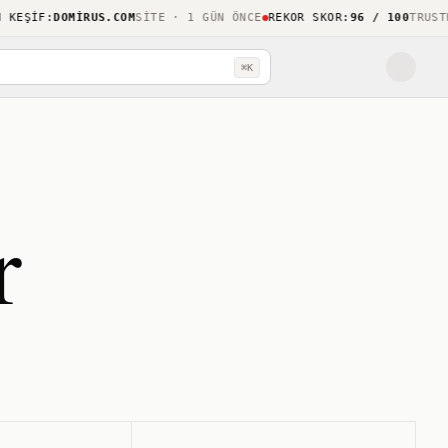
ŞIF
:
DOMIRUS.COM
SITE · 1 GÜN ÖNCE
REKOR SKOR
:
96 / 100
TRUSTHOO
⌘K
r