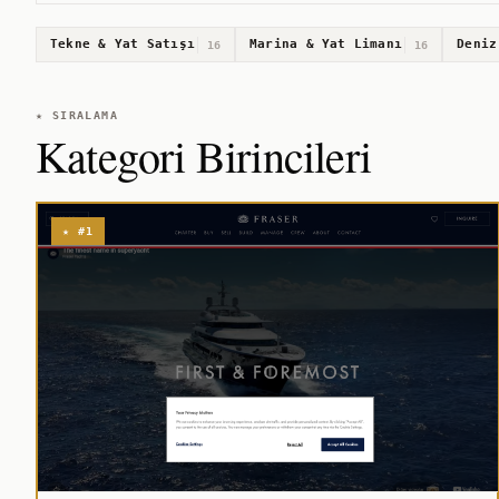
Tekne & Yat Satışı
Marina & Yat Limanı
Deniz
16
16
★ SIRALAMA
Kategori Birincileri
★ #1