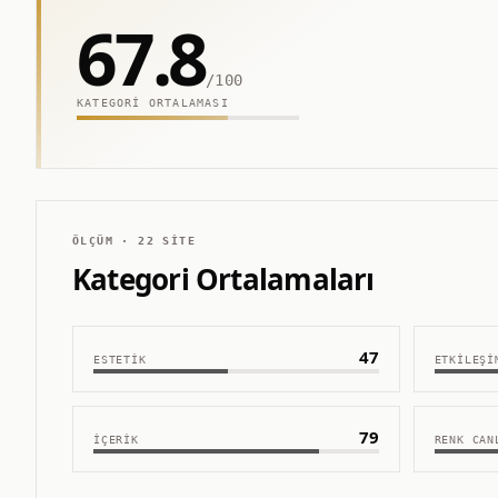
67.8
/100
KATEGORI ORTALAMASI
ÖLÇÜM ·
22
SITE
Kategori Ortalamaları
47
ESTETIK
ETKILEŞI
79
İÇERIK
RENK CAN