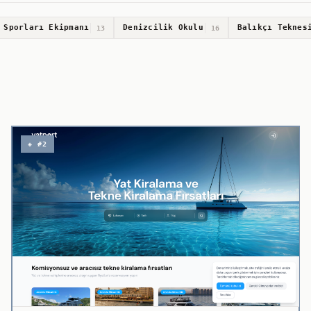
 Sporları Ekipmanı
Denizcilik Okulu
Balıkçı Teknes
13
16
◈ #2