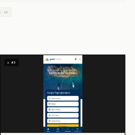
i
14
◇ #3