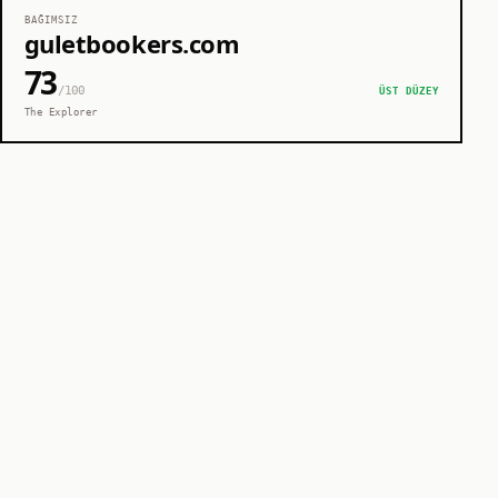
BAĞIMSIZ
guletbookers.com
73
/100
ÜST DÜZEY
The Explorer