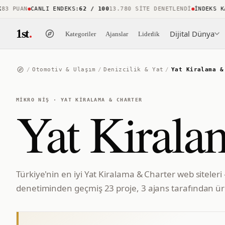
PUAN
CANLI ENDEKS
:
62 / 100
13.780 SITE DENETLENDI
İNDEKS KAPS
1st
.
Dijital Dünya
Kategoriler
Ajanslar
Liderlik
/
Otomotiv & Ulaşım
/
Denizcilik & Yat
/
Yat Kiralama &
MIKRO NIŞ
·
YAT KIRALAMA & CHARTER
Yat Kirala
Türkiye'nin en iyi Yat Kiralama & Charter web siteleri
denetiminden geçmiş 23 proje, 3 ajans tarafından üre