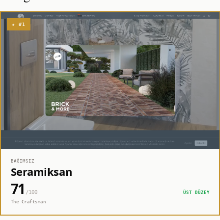
★ #1
BAĞIMSIZ
Seramiksan
71
/100
ÜST DÜZEY
The Craftsman