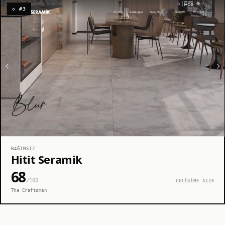
◇ #3
BAĞIMSIZ
Hitit Seramik
68
/100
GELİŞİME AÇIK
The Craftsman