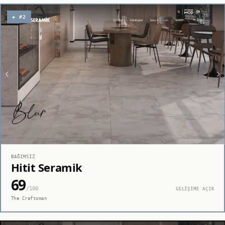
◈ #2
BAĞIMSIZ
Hitit Seramik
69
/100
GELİŞİME AÇIK
The Craftsman