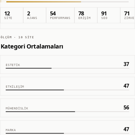
12
2
54
78
91
71
SITE
AJANS
PERFORMANS
ERIŞIM
SEO
ZIRVE
ÖLÇÜM ·
10
SITE
Kategori Ortalamaları
37
ESTETIK
47
ETKILEŞIM
56
MÜHENDISLIK
47
MARKA