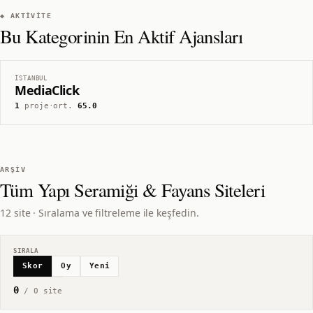
◆ AKTIVITE
Bu Kategorinin En Aktif Ajansları
İSTANBUL
MediaClick
1
proje
·
ort.
65.0
ARŞIV
Tüm
Yapı Seramiği & Fayans
Siteleri
12 site · Sıralama ve filtreleme ile keşfedin.
SIRALA
Skor
Oy
Yeni
0
/
0
site