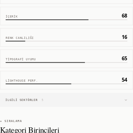
68
İÇERIK
16
RENK CANLILIĞI
65
TIPOGRAFI UYUMU
54
LIGHTHOUSE PERF.
İLGILI SEKTÖRLER
5
★ SIRALAMA
Kategori Birincileri