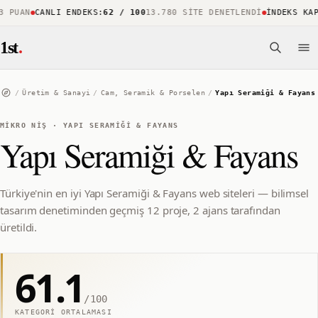
UAN
CANLI ENDEKS
:
62 / 100
13.780 SITE DENETLENDI
İNDEKS KAPSA
1st
.
/
Üretim & Sanayi
/
Cam, Seramik & Porselen
/
Yapı Seramiği & Fayans
MIKRO NIŞ
·
YAPI SERAMIĞI & FAYANS
Yapı Seramiği & Fayans
Türkiye'nin en iyi Yapı Seramiği & Fayans web siteleri — bilimsel
tasarım denetiminden geçmiş 12 proje, 2 ajans tarafından
üretildi.
61.1
/100
KATEGORI ORTALAMASI