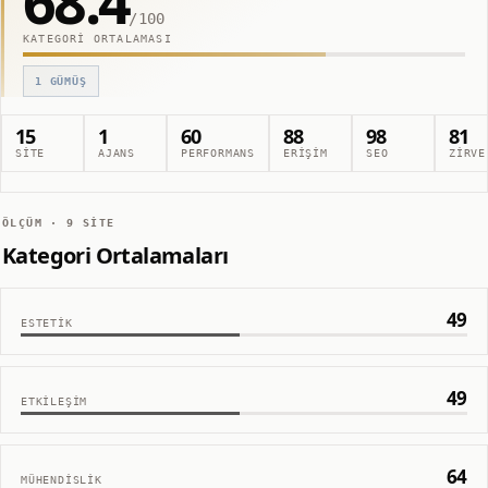
68.4
/100
KATEGORI ORTALAMASI
1
GÜMÜŞ
15
1
60
88
98
81
SITE
AJANS
PERFORMANS
ERIŞIM
SEO
ZIRVE
ÖLÇÜM ·
9
SITE
Kategori Ortalamaları
49
ESTETIK
49
ETKILEŞIM
64
MÜHENDISLIK