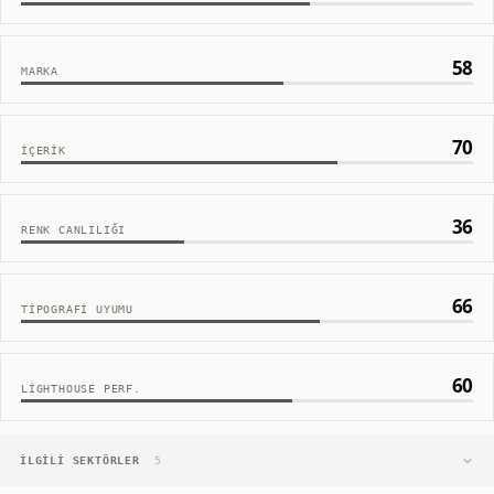
58
MARKA
70
İÇERIK
36
RENK CANLILIĞI
66
TIPOGRAFI UYUMU
60
LIGHTHOUSE PERF.
İLGILI SEKTÖRLER
5