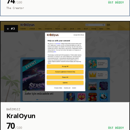
74
/100
ÜST DÜZEY
The Creator
◇ #3
BAĞIMSIZ
KralOyun
70
/100
ÜST DÜZEY