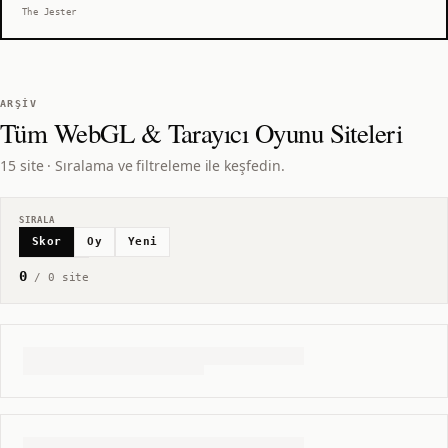
The Jester
ARŞIV
Tüm
WebGL & Tarayıcı Oyunu
Siteleri
15 site · Sıralama ve filtreleme ile keşfedin.
SIRALA
Skor
Oy
Yeni
0
/
0
site