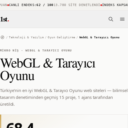
AN
CANLI ENDEKS
:
62 / 100
13.780 SITE DENETLENDI
İNDEKS KAPSAM
1st
.
/
Teknoloji & Yazılım
/
Oyun Geliştirme
/
WebGL & Tarayıcı Oyunu
MIKRO NIŞ
·
WEBGL & TARAYICI OYUNU
WebGL & Tarayıcı
Oyunu
Türkiye'nin en iyi WebGL & Tarayıcı Oyunu web siteleri — bilimsel
tasarım denetiminden geçmiş 15 proje, 1 ajans tarafından
üretildi.