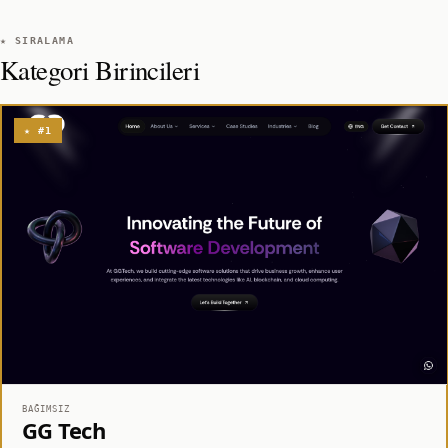
★ SIRALAMA
Kategori Birincileri
★ #1
BAĞIMSIZ
GG Tech