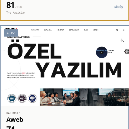
81
/100
GÜMÜŞ
The Magician
◈ #2
BAĞIMSIZ
Aweb