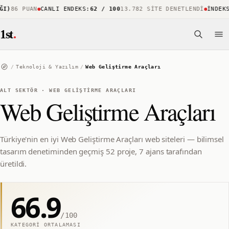
)
86 PUAN
CANLI ENDEKS
:
62 / 100
13.782 SITE DENETLENDI
İNDEKS K
1st
.
/
Teknoloji & Yazılım
/
Web Geliştirme Araçları
ALT SEKTÖR
·
WEB GELIŞTIRME ARAÇLARI
Web Geliştirme Araçları
Türkiye'nin en iyi Web Geliştirme Araçları web siteleri — bilimsel
tasarım denetiminden geçmiş 52 proje, 7 ajans tarafından
üretildi.
66.9
/100
KATEGORI ORTALAMASI