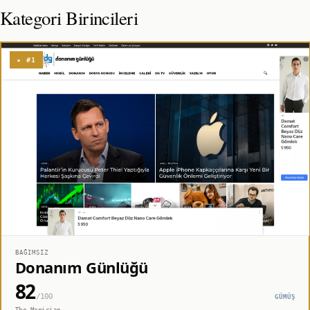
Kategori Birincileri
★ #1
BAĞIMSIZ
Donanım Günlüğü
82
/100
GÜMÜŞ
The Magician