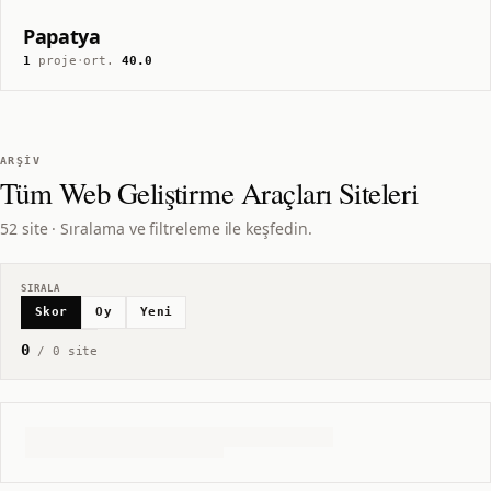
Papatya
1
proje
·
ort.
40.0
ARŞIV
Tüm
Web Geliştirme Araçları
Siteleri
52 site · Sıralama ve filtreleme ile keşfedin.
SIRALA
Skor
Oy
Yeni
0
/
0
site