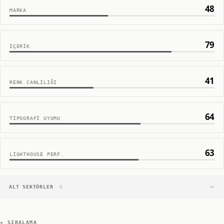
48
MARKA
79
İÇERIK
41
RENK CANLILIĞI
64
TIPOGRAFI UYUMU
63
LIGHTHOUSE PERF.
ALT SEKTÖRLER
6
★ SIRALAMA