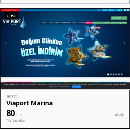
◇ #3
SEOPIX
Viaport Marina
80
/100
GÜMÜŞ
The Guardian