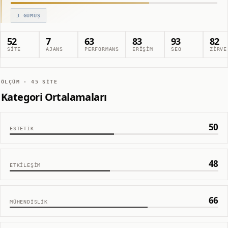
3
GÜMÜŞ
52
7
63
83
93
82
SITE
AJANS
PERFORMANS
ERIŞIM
SEO
ZIRVE
ÖLÇÜM ·
45
SITE
Kategori Ortalamaları
50
ESTETIK
48
ETKILEŞIM
66
MÜHENDISLIK