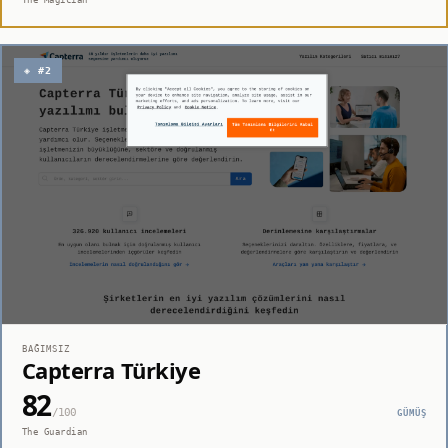
◈ #2
BAĞIMSIZ
Capterra Türkiye
82
/100
GÜMÜŞ
The Guardian