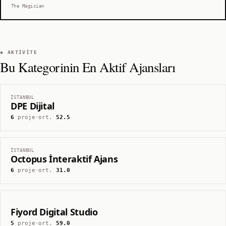
The Magician
◆ AKTIVITE
Bu Kategorinin En Aktif Ajansları
İSTANBUL
DPE Dijital
6
proje
·
ort.
52.5
İSTANBUL
Octopus İnteraktif Ajans
6
proje
·
ort.
31.0
Fiyord Digital Studio
5
proje
·
ort.
59.0