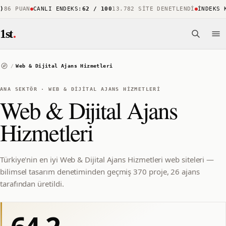
6 PUAN
CANLI ENDEKS
:
62 / 100
13.782 SITE DENETLENDI
İNDEKS KA
1st
.
/
Web & Dijital Ajans Hizmetleri
ANA SEKTÖR
·
WEB & DIJITAL AJANS HIZMETLERI
Web & Dijital Ajans
Hizmetleri
Türkiye'nin en iyi Web & Dijital Ajans Hizmetleri web siteleri —
bilimsel tasarım denetiminden geçmiş 370 proje, 26 ajans
tarafından üretildi.