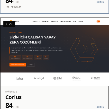
84
/100
GÜMÜŞ
The Magician
◇ #3
BAĞIMSIZ
Corius
84
/100
GÜMÜŞ