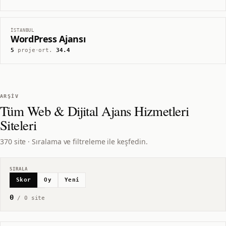
İSTANBUL
WordPress Ajansı
5
proje
·
ort.
34.4
ARŞIV
Tüm
Web & Dijital Ajans Hizmetleri
Siteleri
370 site · Sıralama ve filtreleme ile keşfedin.
SIRALA
Skor
Oy
Yeni
0
/
0
site