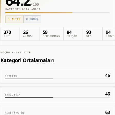
64.2
/100
KATEGORI ORTALAMASI
1
ALTIN
8
GÜMÜŞ
370
26
59
84
93
94
SITE
AJANS
PERFORMANS
ERIŞIM
SEO
ZIRVE
ÖLÇÜM ·
323
SITE
Kategori Ortalamaları
46
ESTETIK
46
ETKILEŞIM
63
MÜHENDISLIK