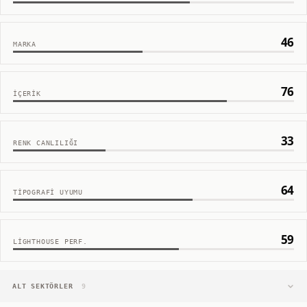
46
MARKA
76
İÇERIK
33
RENK CANLILIĞI
64
TIPOGRAFI UYUMU
59
LIGHTHOUSE PERF.
ALT SEKTÖRLER
9