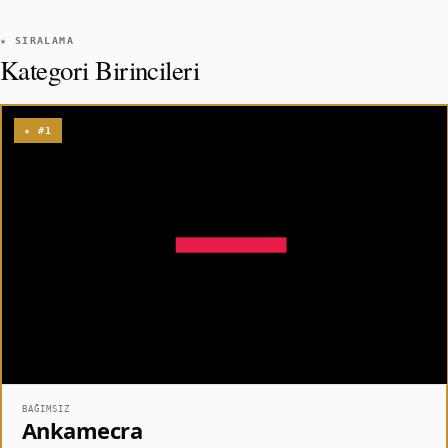
★ SIRALAMA
Kategori Birincileri
★ #1
BAĞIMSIZ
Ankamecra