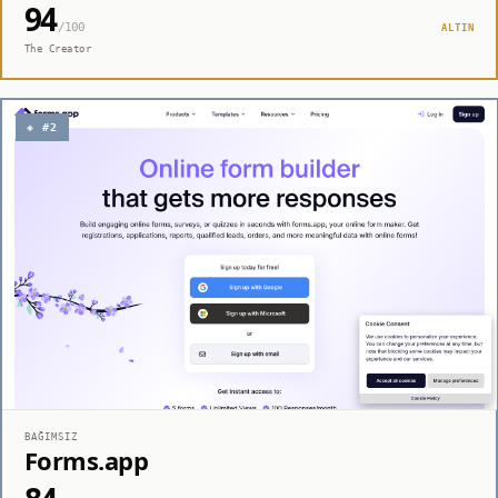
94
/100
ALTIN
The Creator
◈ #2
BAĞIMSIZ
Forms.app