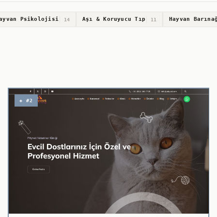
ayvan Psikolojisi
Aşı & Koruyucu Tıp
Hayvan Barına
14
11
◈ #2