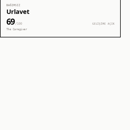
BAĞIMSIZ
Urlavet
69
/100
GELİŞİME AÇIK
The Caregiver