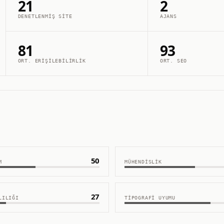
21
2
DENETLENMIŞ SITE
AJANS
81
93
ORT. ERIŞILEBILIRLIK
ORT. SEO
50
M
MÜHENDISLIK
27
LILIĞI
TIPOGRAFI UYUMU