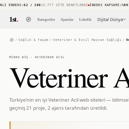
 ENDEKS
:
62 / 100
13.777 SITE DENETLENDI
İNDEKS KAPSAMI
:
%88
15.
1st
.
Dijital Dünya
Kategoriler
Ajanslar
Liderlik
/
Sağlık & Yaşam
/
Veteriner & Evcil Hayvan Sağlığı
/
V
MIKRO NIŞ
·
VETERINER ACIL
Veteriner A
Türkiye'nin en iyi Veteriner Acil web siteleri — bilim
geçmiş 21 proje, 2 ajans tarafından üretildi.