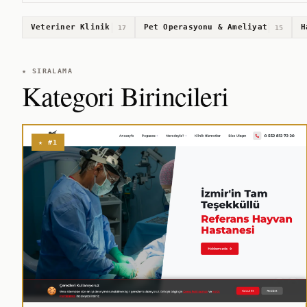
Veteriner Klinik
Pet Operasyonu & Ameliyat
H
17
15
★ SIRALAMA
Kategori Birincileri
★ #1