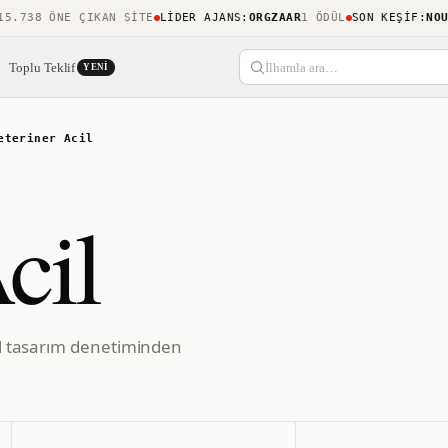
738 ÖNE ÇIKAN SITE
LIDER AJANS
:
ORGZAAR
1 ÖDÜL
SON KEŞIF
:
NOUCAM
Toplu Teklif
İlhamla ara…
YENI
eteriner Acil
cil
sel tasarım denetiminden