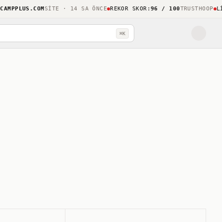
PPLUS.COM
SITE · 14 SA ÖNCE
REKOR SKOR
:
96 / 100
TRUSTHOOP
LIGH
⌘K