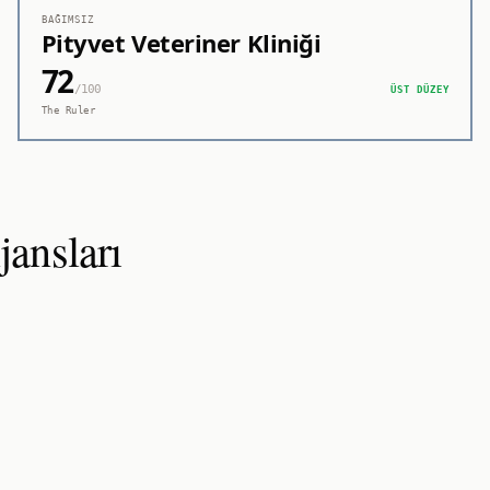
BAĞIMSIZ
Pityvet Veteriner Kliniği
72
/100
ÜST DÜZEY
The Ruler
ansları