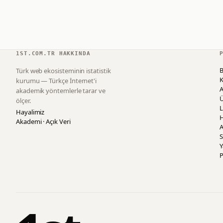
1ST.COM.TR HAKKINDA
B
Türk web ekosisteminin istatistik
K
kurumu — Türkçe İnternet'i
akademik yöntemlerle tarar ve
ölçer.
L
Hayalimiz
H
Akademi · Açık Veri
A
S
P