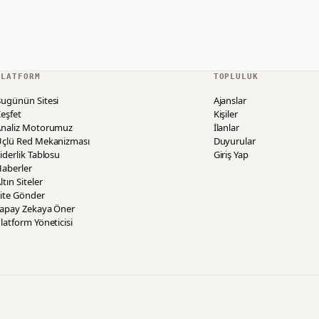
PLATFORM
TOPLULUK
ugünün Sitesi
Ajanslar
eşfet
Kişiler
Analiz Motorumuz
İlanlar
Üçlü Red Mekanizması
Duyurular
iderlik Tablosu
Giriş Yap
aberler
ltın Siteler
ite Gönder
Yapay Zekaya Öner
latform Yöneticisi