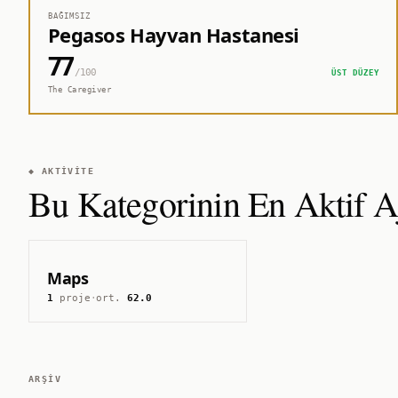
BAĞIMSIZ
Pegasos Hayvan Hastanesi
77
/100
ÜST DÜZEY
The Caregiver
◆ AKTIVITE
Bu Kategorinin En Aktif Aj
Maps
1
proje
·
ort.
62.0
ARŞIV