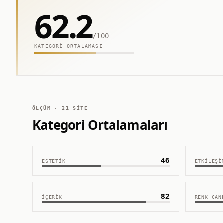
62.2
/100
KATEGORI ORTALAMASI
ÖLÇÜM ·
21
SITE
Kategori Ortalamaları
46
ESTETIK
ETKILEŞI
82
İÇERIK
RENK CAN