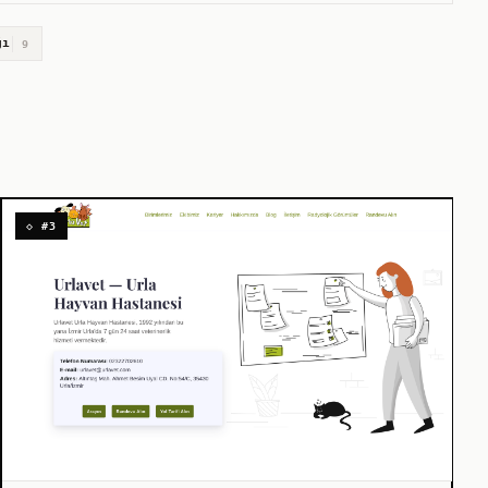
ğı
9
◇ #3