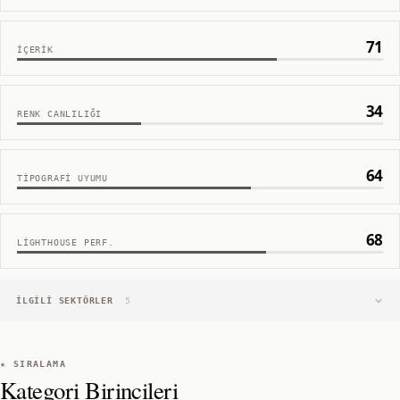
71
İÇERIK
34
RENK CANLILIĞI
64
TIPOGRAFI UYUMU
68
LIGHTHOUSE PERF.
İLGILI SEKTÖRLER
5
★ SIRALAMA
Kategori Birincileri