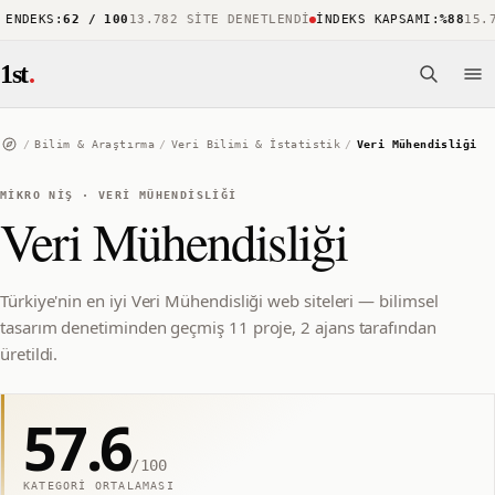
NDEKS
:
62 / 100
13.782 SITE DENETLENDI
İNDEKS KAPSAMI
:
%88
15.74
1st
.
/
Bilim & Araştırma
/
Veri Bilimi & İstatistik
/
Veri Mühendisliği
MIKRO NIŞ
·
VERI MÜHENDISLIĞI
Veri Mühendisliği
Türkiye'nin en iyi Veri Mühendisliği web siteleri — bilimsel
tasarım denetiminden geçmiş 11 proje, 2 ajans tarafından
üretildi.
57.6
/100
KATEGORI ORTALAMASI