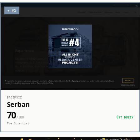
◈ #2
BAĞIMSIZ
Serban
70
/100
ÜST DÜZEY
The Scientist