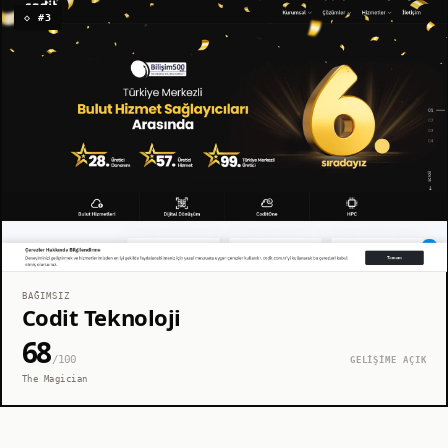
◇ #3
BAĞIMSIZ
Codit Teknoloji
68
/100
GELİŞİME AÇIK
The Magician