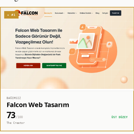
★ #1
BAĞIMSIZ
Falcon Web Tasarım
73
/100
ÜST DÜZEY
The Creator