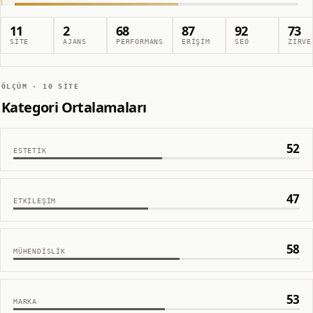
11
2
68
87
92
73
SITE
AJANS
PERFORMANS
ERIŞIM
SEO
ZIRVE
ÖLÇÜM ·
10
SITE
Kategori Ortalamaları
52
ESTETIK
47
ETKILEŞIM
58
MÜHENDISLIK
53
MARKA