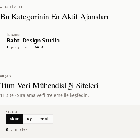
◆ AKTIVITE
Bu Kategorinin En Aktif Ajansları
İSTANBUL
Baht. Design Studio
1
proje
·
ort.
64.0
ARŞIV
Tüm
Veri Mühendisliği
Siteleri
11 site · Sıralama ve filtreleme ile keşfedin.
SIRALA
Skor
Oy
Yeni
0
/
0
site