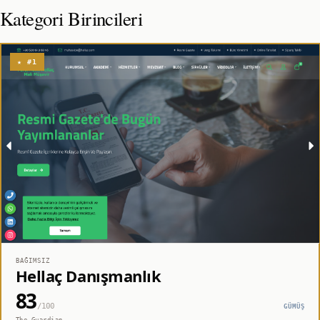
Kategori Birincileri
★ #1
BAĞIMSIZ
Hellaç Danışmanlık
83
/100
GÜMÜŞ
The Guardian