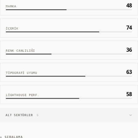
48
MARKA
74
İÇERIK
36
RENK CANLILIĞI
63
TIPOGRAFI UYUMU
58
LIGHTHOUSE PERF.
ALT SEKTÖRLER
6
★ SIRALAMA