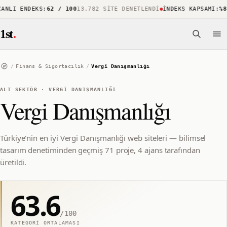
NLI ENDEKS
:
62 / 100
13.782 SITE DENETLENDI
İNDEKS KAPSAMI
:
%88
1
1st
.
/
Finans & Sigortacılık
/
Vergi Danışmanlığı
ALT SEKTÖR
·
VERGI DANIŞMANLIĞI
Vergi Danışmanlığı
Türkiye'nin en iyi Vergi Danışmanlığı web siteleri — bilimsel
tasarım denetiminden geçmiş 71 proje, 4 ajans tarafından
üretildi.
63.6
/100
KATEGORI ORTALAMASI