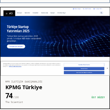
◇ #3
MPR İLETIŞIM DANIŞMANLIĞI
KPMG Türkiye
74
/100
ÜST DÜZEY
The Scientist