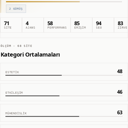
2
GÜMÜŞ
71
4
58
85
94
83
SITE
AJANS
PERFORMANS
ERIŞIM
SEO
ZIRVE
ÖLÇÜM ·
68
SITE
Kategori Ortalamaları
48
ESTETIK
46
ETKILEŞIM
63
MÜHENDISLIK