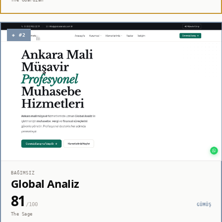
◈ #2
BAĞIMSIZ
Global Analiz
81
/100
GÜMÜŞ
The Sage