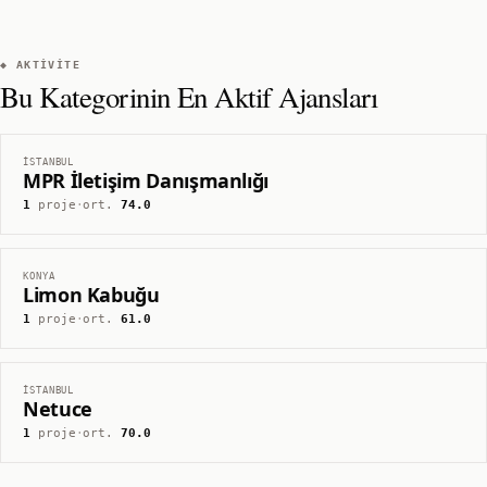
◆ AKTIVITE
Bu Kategorinin En Aktif Ajansları
İSTANBUL
MPR İletişim Danışmanlığı
1
proje
·
ort.
74.0
KONYA
Limon Kabuğu
1
proje
·
ort.
61.0
İSTANBUL
Netuce
1
proje
·
ort.
70.0