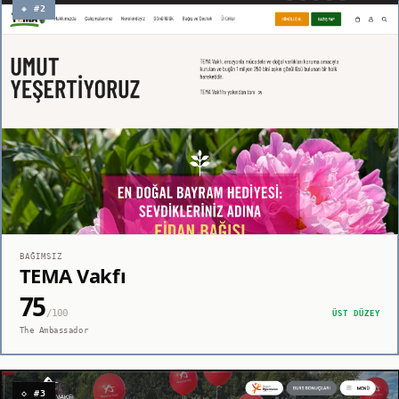
◈ #2
BAĞIMSIZ
TEMA Vakfı
75
/100
ÜST DÜZEY
The Ambassador
◇ #3