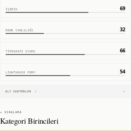
69
İÇERIK
32
RENK CANLILIĞI
66
TIPOGRAFI UYUMU
54
LIGHTHOUSE PERF.
ALT SEKTÖRLER
6
★ SIRALAMA
Kategori Birincileri