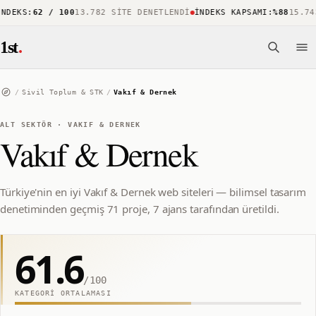
EKS
:
62 / 100
13.782 SITE DENETLENDI
İNDEKS KAPSAMI
:
%88
15.743 
1st
.
/
Sivil Toplum & STK
/
Vakıf & Dernek
ALT SEKTÖR
·
VAKIF & DERNEK
Vakıf & Dernek
Türkiye'nin en iyi Vakıf & Dernek web siteleri — bilimsel tasarım
denetiminden geçmiş 71 proje, 7 ajans tarafından üretildi.
61.6
/100
KATEGORI ORTALAMASI