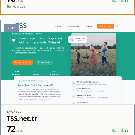
/100
ÜST DÜZEY
The Guardian
◈ #2
BAĞIMSIZ
TSS.net.tr
72
/100
ÜST DÜZEY