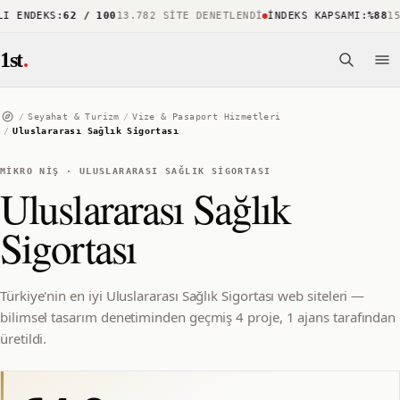
 ENDEKS
:
62 / 100
13.782 SITE DENETLENDI
İNDEKS KAPSAMI
:
%88
15.
1st
.
/
Seyahat & Turizm
/
Vize & Pasaport Hizmetleri
/
Uluslararası Sağlık Sigortası
MIKRO NIŞ
·
ULUSLARARASI SAĞLIK SIGORTASI
Uluslararası Sağlık
Sigortası
Türkiye'nin en iyi Uluslararası Sağlık Sigortası web siteleri —
bilimsel tasarım denetiminden geçmiş 4 proje, 1 ajans tarafından
üretildi.