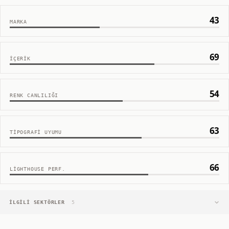
43
MARKA
69
İÇERIK
54
RENK CANLILIĞI
63
TIPOGRAFI UYUMU
66
LIGHTHOUSE PERF.
İLGILI SEKTÖRLER
5