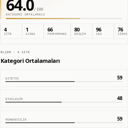
64.0
/100
KATEGORI ORTALAMASI
4
1
66
80
96
76
SITE
AJANS
PERFORMANS
ERIŞIM
SEO
ZIRVE
ÖLÇÜM ·
4
SITE
Kategori Ortalamaları
59
ESTETIK
48
ETKILEŞIM
59
MÜHENDISLIK