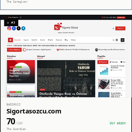
The Caregiver
◇ #3
BAĞIMSIZ
Sigortasozcu.com
70
/100
ÜST DÜZEY
The Guardian