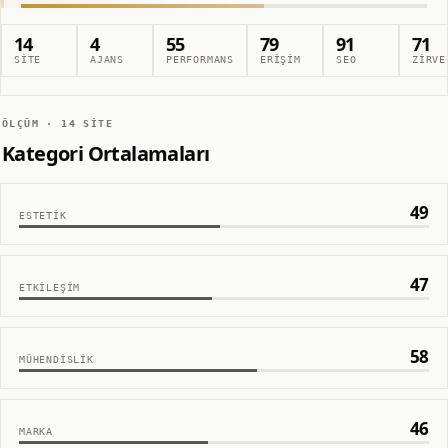
14
4
55
79
91
71
SITE
AJANS
PERFORMANS
ERIŞIM
SEO
ZIRVE
ÖLÇÜM ·
14
SITE
Kategori Ortalamaları
49
ESTETIK
47
ETKILEŞIM
58
MÜHENDISLIK
46
MARKA