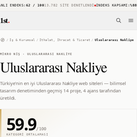
LI ENDEKS
:
62 / 100
13.782 SITE DENETLENDI
İNDEKS KAPSAMI
:
%88
15
1st
.
/
İş & Kurumsal
/
İthalat, İhracat & Ticaret
/
Uluslararası Nakliye
MIKRO NIŞ
·
ULUSLARARASI NAKLIYE
Uluslararası Nakliye
Türkiye'nin en iyi Uluslararası Nakliye web siteleri — bilimsel
tasarım denetiminden geçmiş 14 proje, 4 ajans tarafından
üretildi.
59.9
/100
KATEGORI ORTALAMASI