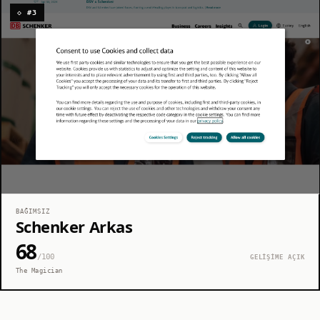
◇ #3
BAĞIMSIZ
Schenker Arkas
68
/100
GELİŞİME AÇIK
The Magician