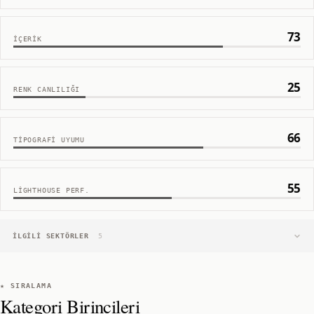
73
İÇERIK
25
RENK CANLILIĞI
66
TIPOGRAFI UYUMU
55
LIGHTHOUSE PERF.
İLGILI SEKTÖRLER
5
★ SIRALAMA
Kategori Birincileri