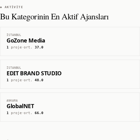
◆ AKTIVITE
Bu Kategorinin En Aktif Ajansları
İSTANBUL
GoZone Media
1
proje
·
ort.
37.0
İSTANBUL
EDIT BRAND STUDIO
1
proje
·
ort.
48.0
ANKARA
GlobalNET
1
proje
·
ort.
66.0