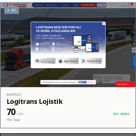
◈ #2
BAĞIMSIZ
Logitrans Lojistik
70
/100
ÜST DÜZEY
The Sage