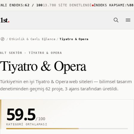
I ENDEKS
:
62 / 100
13.780 SITE DENETLENDI
İNDEKS KAPSAMI
:
%88
15
1st
.
/
Etkinlik & Canlı Eğlence
/
Tiyatro & Opera
ALT SEKTÖR
·
TIYATRO & OPERA
Tiyatro & Opera
Türkiye'nin en iyi Tiyatro & Opera web siteleri — bilimsel tasarım
denetiminden geçmiş 62 proje, 3 ajans tarafından üretildi.
59.5
/100
KATEGORI ORTALAMASI