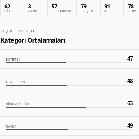
62
3
57
79
91
78
SITE
AJANS
PERFORMANS
ERIŞIM
SEO
ZIRVE
ÖLÇÜM ·
50
SITE
Kategori Ortalamaları
47
ESTETIK
48
ETKILEŞIM
63
MÜHENDISLIK
49
MARKA