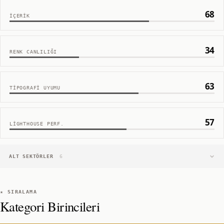
68
İÇERIK
34
RENK CANLILIĞI
63
TIPOGRAFI UYUMU
57
LIGHTHOUSE PERF.
ALT SEKTÖRLER
6
★ SIRALAMA
Kategori Birincileri