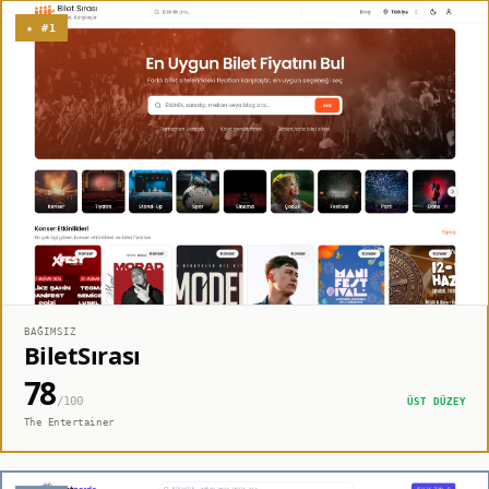
★ #1
BAĞIMSIZ
BiletSırası
78
/100
ÜST DÜZEY
The Entertainer