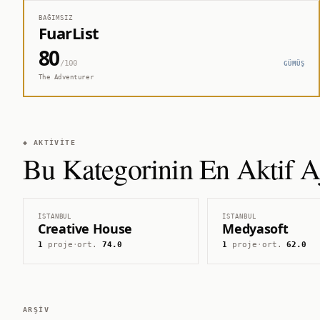
BAĞIMSIZ
FuarList
80
/100
GÜMÜŞ
The Adventurer
◆ AKTIVITE
Bu Kategorinin En Aktif Aj
İSTANBUL
İSTANBUL
Creative House
Medyasoft
1
proje
·
ort.
74.0
1
proje
·
ort.
62.0
ARŞIV