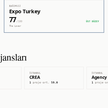
BAĞIMSIZ
Expo Turkey
77
/100
ÜST DÜZEY
The Lover
ansları
İSTANBUL
İSTANBUL
CREA
Agency
1
proje
·
ort.
59.0
1
proje
·
o