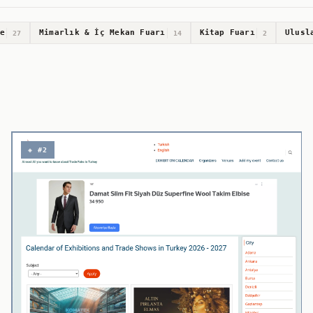
e
Mimarlık & İç Mekan Fuarı
Kitap Fuarı
Ulusl
27
14
2
◈ #2