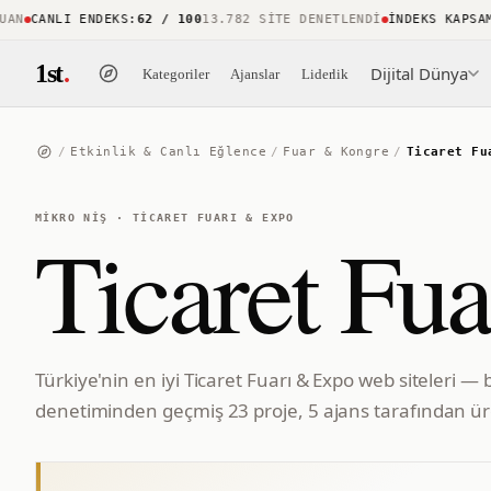
CANLI ENDEKS
:
62 / 100
13.782 SITE DENETLENDI
İNDEKS KAPSAMI
:
1st
.
Dijital Dünya
Kategoriler
Ajanslar
Liderlik
/
Etkinlik & Canlı Eğlence
/
Fuar & Kongre
/
Ticaret Fu
MIKRO NIŞ
·
TICARET FUARI & EXPO
Ticaret Fu
Türkiye'nin en iyi Ticaret Fuarı & Expo web siteleri — 
denetiminden geçmiş 23 proje, 5 ajans tarafından üre