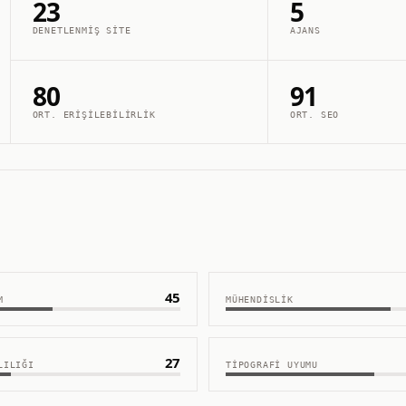
23
5
DENETLENMIŞ SITE
AJANS
80
91
ORT. ERIŞILEBILIRLIK
ORT. SEO
45
M
MÜHENDISLIK
27
LILIĞI
TIPOGRAFI UYUMU