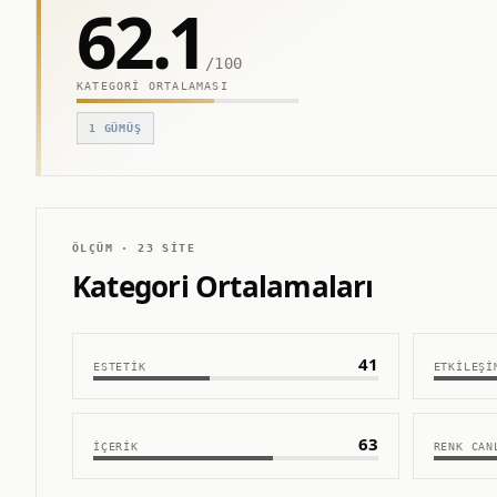
62.1
/100
KATEGORI ORTALAMASI
1
GÜMÜŞ
ÖLÇÜM ·
23
SITE
Kategori Ortalamaları
41
ESTETIK
ETKILEŞI
63
İÇERIK
RENK CAN