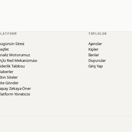
PLATFORM
TOPLULUK
ugünün Sitesi
Ajanslar
eşfet
Kişiler
Analiz Motorumuz
İlanlar
Üçlü Red Mekanizması
Duyurular
iderlik Tablosu
Giriş Yap
aberler
ltın Siteler
ite Gönder
Yapay Zekaya Öner
latform Yöneticisi