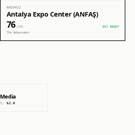
BAĞIMSIZ
Antalya Expo Center (ANFAŞ)
76
/100
ÜST DÜZEY
The Ambassador
 Media
rt.
62.0