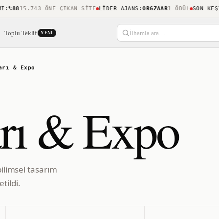
%88
15.743 ÖNE ÇIKAN SITE
LIDER AJANS
:
ORGZAAR
1 ÖDÜL
SON KEŞIF
:
Toplu Teklif
İlhamla ara…
YENI
arı & Expo
arı & Expo
bilimsel tasarım
tildi.