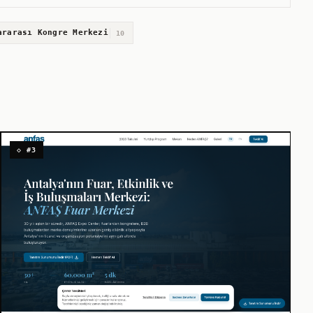
ararası Kongre Merkezi
10
◇ #3