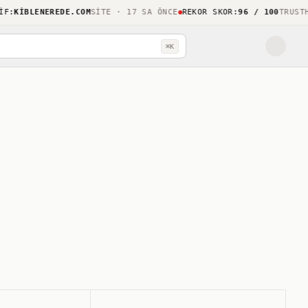
KIBLENEREDE.COM
SITE · 17 SA ÖNCE
REKOR SKOR
:
96 / 100
TRUSTHOO
⌘K