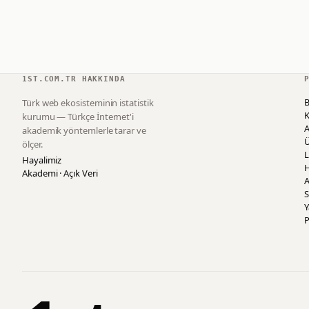
1ST.COM.TR HAKKINDA
B
Türk web ekosisteminin istatistik
K
kurumu — Türkçe İnternet'i
akademik yöntemlerle tarar ve
ölçer.
L
Hayalimiz
H
Akademi · Açık Veri
A
S
P