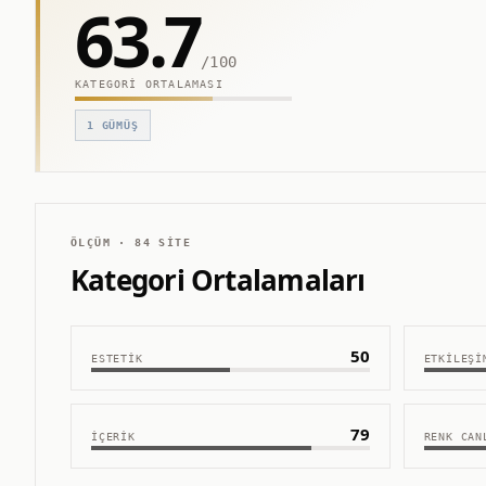
63.7
/100
KATEGORI ORTALAMASI
1
GÜMÜŞ
ÖLÇÜM ·
84
SITE
Kategori Ortalamaları
50
ESTETIK
ETKILEŞI
79
İÇERIK
RENK CAN