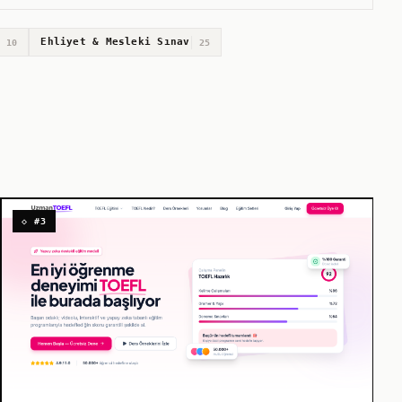
Ehliyet & Mesleki Sınav
10
25
◇ #3