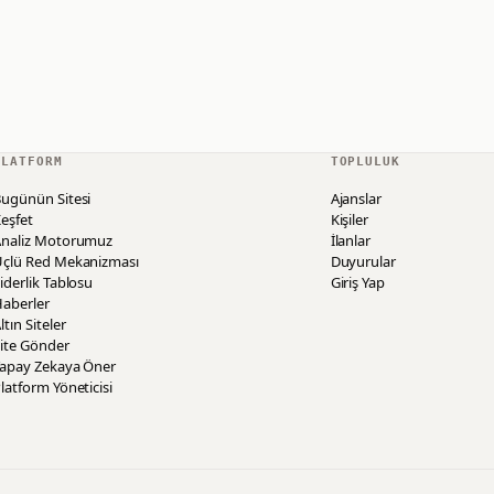
PLATFORM
TOPLULUK
ugünün Sitesi
Ajanslar
eşfet
Kişiler
Analiz Motorumuz
İlanlar
Üçlü Red Mekanizması
Duyurular
iderlik Tablosu
Giriş Yap
aberler
ltın Siteler
ite Gönder
Yapay Zekaya Öner
latform Yöneticisi