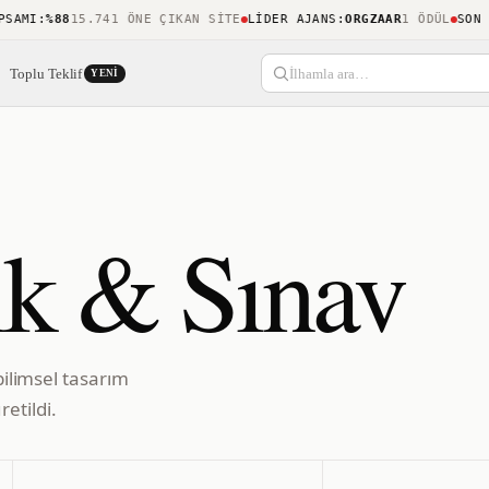
MI
:
%88
15.741 ÖNE ÇIKAN SITE
LIDER AJANS
:
ORGZAAR
1 ÖDÜL
SON KEŞ
Toplu Teklif
İlhamla ara…
YENI
ık & Sınav
bilimsel tasarım
etildi.