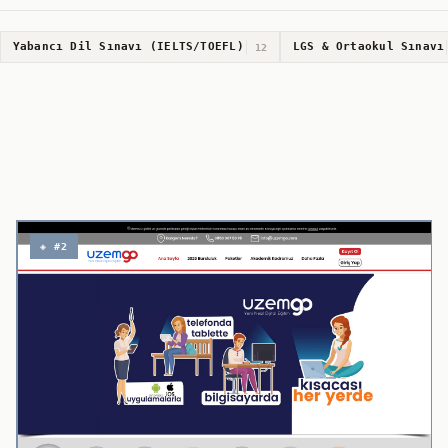
Yabancı Dil Sınavı (IELTS/TOEFL)
LGS & Ortaokul Sınavı
12
◈ #2