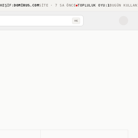
IF
:
DOMIRUS.COM
SITE · 7 SA ÖNCE
TOPLULUK OYU
:
1
BUGÜN KULLANILD
⌘K