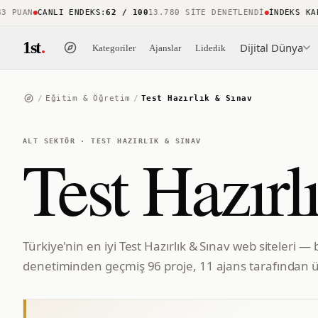
UAN
CANLI ENDEKS
:
62 / 100
13.780 SITE DENETLENDI
İNDEKS KAPSA
1st
.
Dijital Dünya
Kategoriler
Ajanslar
Liderlik
/
Eğitim & Öğretim
/
Test Hazırlık & Sınav
ALT SEKTÖR
·
TEST HAZIRLIK & SINAV
Test Hazırl
Türkiye'nin en iyi Test Hazırlık & Sınav web siteleri — 
denetiminden geçmiş 96 proje, 11 ajans tarafından ür