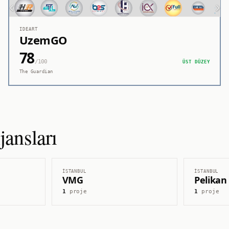
IDEART
UzemGO
78
/100
ÜST DÜZEY
The Guardian
ansları
İSTANBUL
İSTANBUL
VMG
Pelikan
1
proje
1
proje