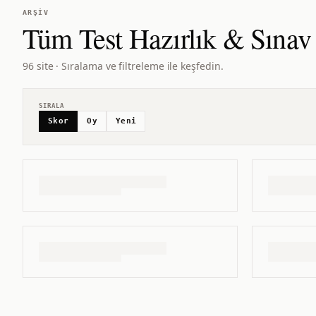
ARŞIV
Tüm
Test Hazırlık & Sınav
96 site · Sıralama ve filtreleme ile keşfedin.
SIRALA
Skor
Oy
Yeni