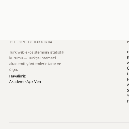
1ST.COM.TR HAKKINDA
B
Türk web ekosisteminin istatistik
K
kurumu — Türkçe İnternet'i
akademik yöntemlerle tarar ve
ölçer.
L
Hayalimiz
H
Akademi · Açık Veri
A
S
P