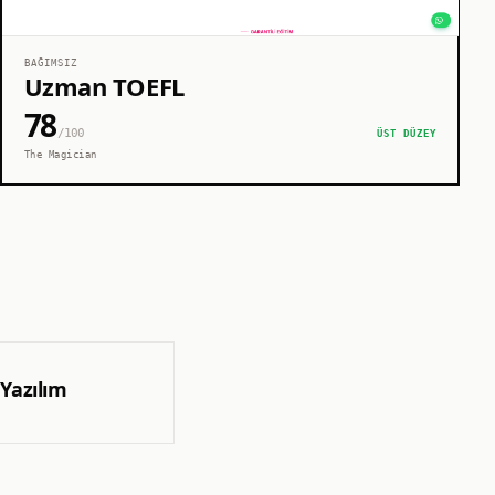
BAĞIMSIZ
Uzman TOEFL
78
/100
ÜST DÜZEY
The Magician
 Yazılım