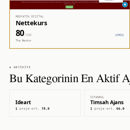
MEDYATIK DIJITAL
Nettekurs
80
/100
GÜMÜŞ
The Mentor
◆ AKTIVITE
Bu Kategorinin En Aktif Aj
İSTANBUL
Ideart
Timsah Ajans
1
proje
·
ort.
78.0
1
proje
·
ort.
66.0