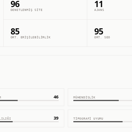
96
11
DENETLENMIŞ SITE
AJANS
85
95
ORT. ERIŞILEBILIRLIK
ORT. SEO
46
M
MÜHENDISLIK
39
LILIĞI
TIPOGRAFI UYUMU