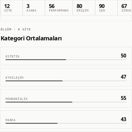
12
3
56
80
90
67
SITE
AJANS
PERFORMANS
ERIŞIM
SEO
ZIRVE
ÖLÇÜM ·
8
SITE
Kategori Ortalamaları
50
ESTETIK
47
ETKILEŞIM
55
MÜHENDISLIK
43
MARKA