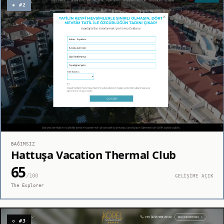
◈ #2
BAĞIMSIZ
Hattuşa Vacation Thermal Club
65
/100
GELİŞİME AÇIK
The Explorer
◇ #3