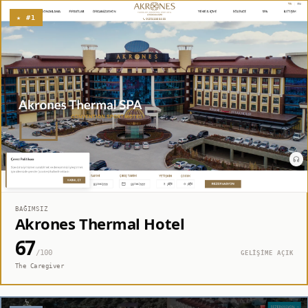
★ #1
BAĞIMSIZ
Akrones Thermal Hotel
67
/100
GELİŞİME AÇIK
The Caregiver