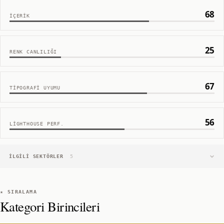
68
İÇERIK
25
RENK CANLILIĞI
67
TIPOGRAFI UYUMU
56
LIGHTHOUSE PERF.
İLGILI SEKTÖRLER
5
★ SIRALAMA
Kategori Birincileri