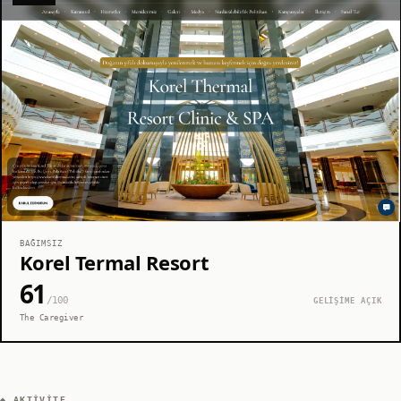
BAĞIMSIZ
Korel Termal Resort
61
/100
GELİŞİME AÇIK
The Caregiver
◆ AKTIVITE