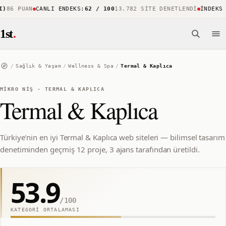
86 PUAN
CANLI ENDEKS
:
62 / 100
13.782 SITE DENETLENDI
İNDEKS KA
1st
.
/
Sağlık & Yaşam
/
Wellness & Spa
/
Termal & Kaplıca
MIKRO NIŞ
·
TERMAL & KAPLICA
Termal & Kaplıca
Türkiye'nin en iyi Termal & Kaplıca web siteleri — bilimsel tasarım
denetiminden geçmiş 12 proje, 3 ajans tarafından üretildi.
53.9
/100
KATEGORI ORTALAMASI