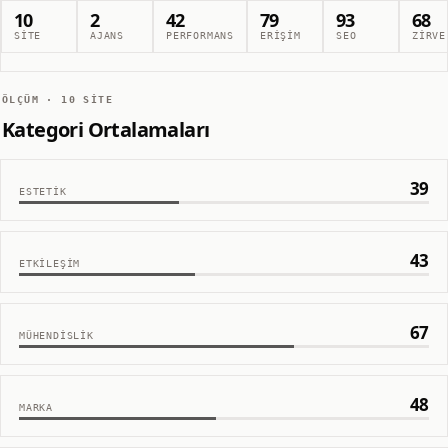
10
2
42
79
93
68
SITE
AJANS
PERFORMANS
ERIŞIM
SEO
ZIRVE
ÖLÇÜM ·
10
SITE
Kategori Ortalamaları
39
ESTETIK
43
ETKILEŞIM
67
MÜHENDISLIK
48
MARKA