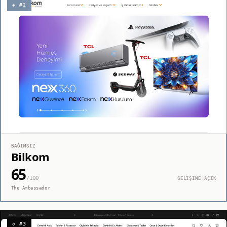
◈ #2
BAĞIMSIZ
Bilkom
65
/100
GELİŞİME AÇIK
The Ambassador
◇ #3