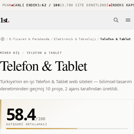
UAN
CANLI ENDEKS
:
62 / 100
13.780 SITE DENETLENDI
İNDEKS KAPSA
1st
.
/
E-Ticaret & Perakende
/
Elektronik & Teknoloji
/
Telefon & Tablet
MIKRO NIŞ
·
TELEFON & TABLET
Telefon & Tablet
Türkiye'nin en iyi Telefon & Tablet web siteleri — bilimsel tasarım
denetiminden geçmiş 10 proje, 2 ajans tarafından üretildi.
58.4
/100
KATEGORI ORTALAMASI