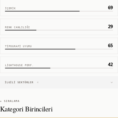
69
İÇERIK
29
RENK CANLILIĞI
65
TIPOGRAFI UYUMU
42
LIGHTHOUSE PERF.
İLGILI SEKTÖRLER
4
★ SIRALAMA
Kategori Birincileri