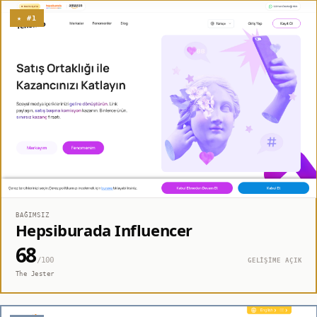
★ #1
BAĞIMSIZ
Hepsiburada Influencer
68
/100
GELİŞİME AÇIK
The Jester