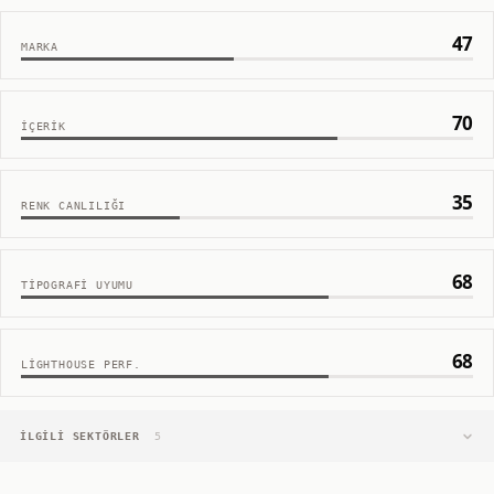
47
MARKA
70
İÇERIK
35
RENK CANLILIĞI
68
TIPOGRAFI UYUMU
68
LIGHTHOUSE PERF.
İLGILI SEKTÖRLER
5