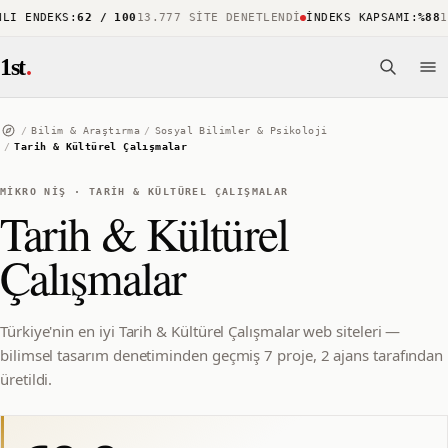
I ENDEKS
:
62 / 100
13.777 SITE DENETLENDI
İNDEKS KAPSAMI
:
%88
15
1st
.
/
Bilim & Araştırma
/
Sosyal Bilimler & Psikoloji
/
Tarih & Kültürel Çalışmalar
MIKRO NIŞ
·
TARIH & KÜLTÜREL ÇALIŞMALAR
Tarih & Kültürel
Çalışmalar
Türkiye'nin en iyi Tarih & Kültürel Çalışmalar web siteleri —
bilimsel tasarım denetiminden geçmiş 7 proje, 2 ajans tarafından
üretildi.