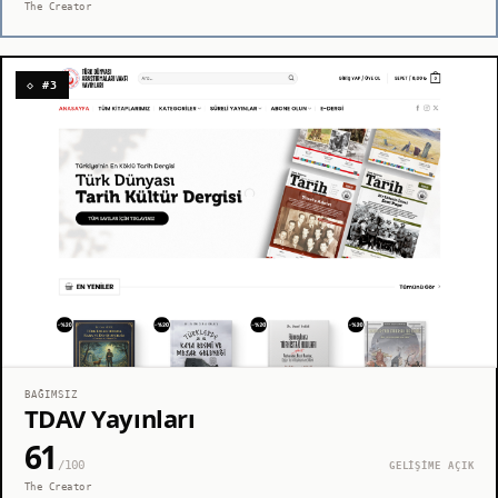
The Creator
◇ #3
BAĞIMSIZ
TDAV Yayınları
61
/100
GELİŞİME AÇIK
The Creator