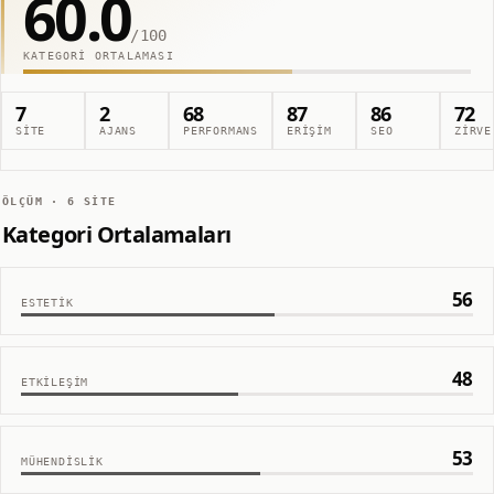
60.0
/100
KATEGORI ORTALAMASI
7
2
68
87
86
72
SITE
AJANS
PERFORMANS
ERIŞIM
SEO
ZIRVE
ÖLÇÜM ·
6
SITE
Kategori Ortalamaları
56
ESTETIK
48
ETKILEŞIM
53
MÜHENDISLIK