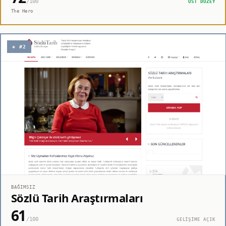
/100
ÜST DÜZEY
The Hero
◈ #2
BAĞIMSIZ
Sözlü Tarih Araştırmaları
61
/100
GELİŞİME AÇIK