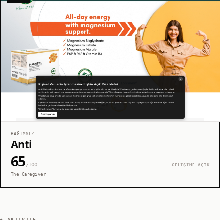
BAĞIMSIZ
Anti
65
/100
GELİŞİME AÇIK
The Caregiver
◆ AKTIVITE