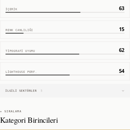
63
İÇERIK
15
RENK CANLILIĞI
62
TIPOGRAFI UYUMU
54
LIGHTHOUSE PERF.
İLGILI SEKTÖRLER
5
★ SIRALAMA
Kategori Birincileri