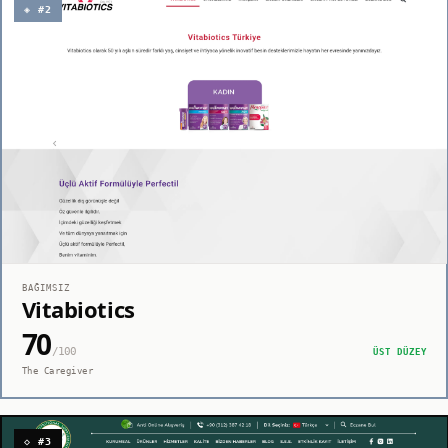
◈ #2
BAĞIMSIZ
Vitabiotics
70
/100
ÜST DÜZEY
The Caregiver
◇ #3