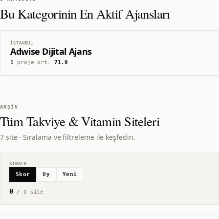
Bu Kategorinin En Aktif Ajansları
İSTANBUL
Adwise Dijital Ajans
1
proje
·
ort.
71.0
ARŞIV
Tüm
Takviye & Vitamin
Siteleri
7 site · Sıralama ve filtreleme ile keşfedin.
SIRALA
Skor
Oy
Yeni
0
/
0
site