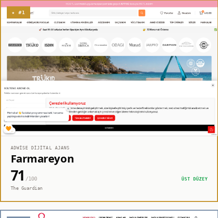
★ #1
ADWISE DIJITAL AJANS
Farmareyon
71
/100
ÜST DÜZEY
The Guardian