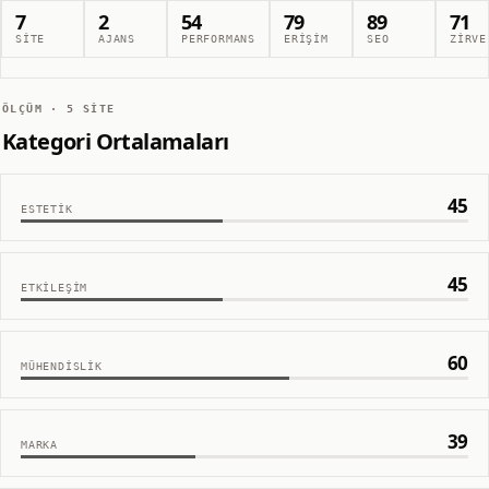
7
2
54
79
89
71
SITE
AJANS
PERFORMANS
ERIŞIM
SEO
ZIRVE
ÖLÇÜM ·
5
SITE
Kategori Ortalamaları
45
ESTETIK
45
ETKILEŞIM
60
MÜHENDISLIK
39
MARKA