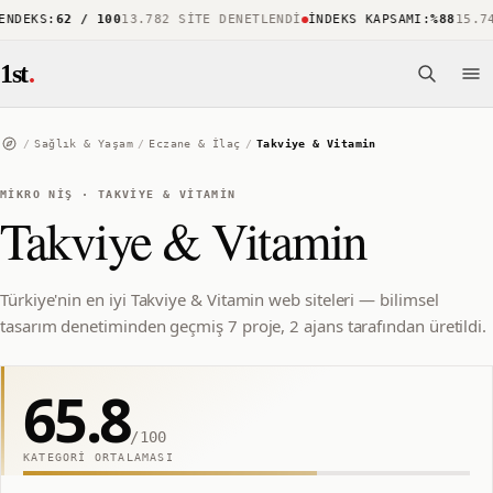
DEKS
:
62 / 100
13.782 SITE DENETLENDI
İNDEKS KAPSAMI
:
%88
15.743
1st
.
/
Sağlık & Yaşam
/
Eczane & İlaç
/
Takviye & Vitamin
MIKRO NIŞ
·
TAKVIYE & VITAMIN
Takviye & Vitamin
Türkiye'nin en iyi Takviye & Vitamin web siteleri — bilimsel
tasarım denetiminden geçmiş 7 proje, 2 ajans tarafından üretildi.
65.8
/100
KATEGORI ORTALAMASI