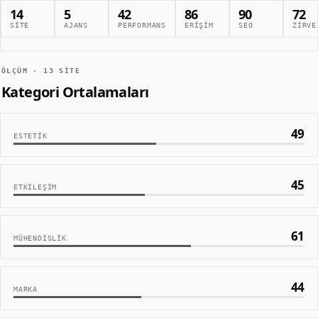
14
5
42
86
90
72
SITE
AJANS
PERFORMANS
ERIŞIM
SEO
ZIRVE
ÖLÇÜM ·
13
SITE
Kategori Ortalamaları
49
ESTETIK
45
ETKILEŞIM
61
MÜHENDISLIK
44
MARKA