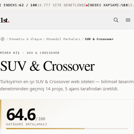
ENDEKS
:
62 / 100
13.777 SITE DENETLENDI
İNDEKS KAPSAMI
:
%88
15.7
1st
.
/
Otomotiv & Ulaşım
/
Otomobil Markaları
/
SUV & Crossover
MIKRO NIŞ
·
SUV & CROSSOVER
SUV & Crossover
Türkiye'nin en iyi SUV & Crossover web siteleri — bilimsel tasarım
denetiminden geçmiş 14 proje, 5 ajans tarafından üretildi.
64.6
/100
KATEGORI ORTALAMASI