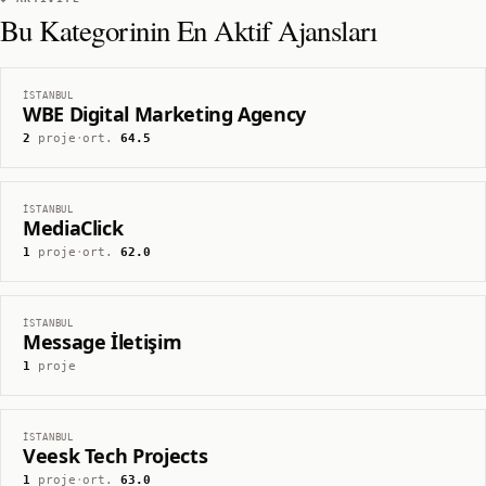
Bu Kategorinin En Aktif Ajansları
İSTANBUL
WBE Digital Marketing Agency
2
proje
·
ort.
64.5
İSTANBUL
MediaClick
1
proje
·
ort.
62.0
İSTANBUL
Message İletişim
1
proje
İSTANBUL
Veesk Tech Projects
1
proje
·
ort.
63.0