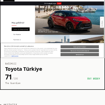
BAĞIMSIZ
Toyota Türkiye
71
/100
ÜST DÜZEY
The Guardian
◆ AKTIVITE