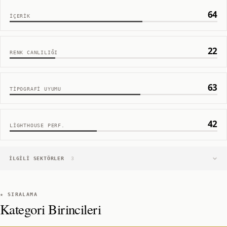
64
İÇERIK
22
RENK CANLILIĞI
63
TIPOGRAFI UYUMU
42
LIGHTHOUSE PERF.
İLGILI SEKTÖRLER
3
★ SIRALAMA
Kategori Birincileri