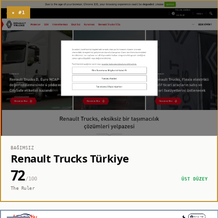
★ #1
BAĞIMSIZ
Renault Trucks Türkiye
72
/100
ÜST DÜZEY
The Ruler