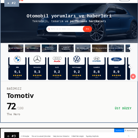
◈ #2
BAĞIMSIZ
Tomotiv
72
/100
ÜST DÜZEY
The Hero
◇ #3