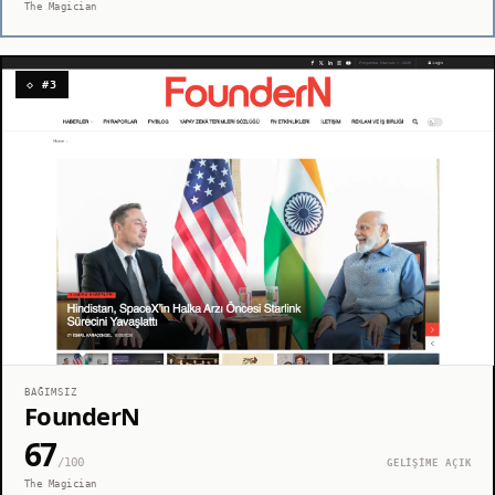
The Magician
◇ #3
BAĞIMSIZ
FounderN
67
/100
GELİŞİME AÇIK
The Magician