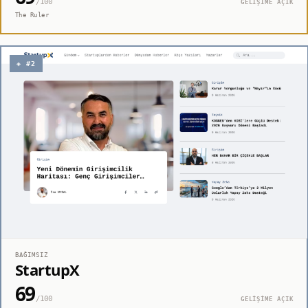
/100
GELİŞİME AÇIK
The Ruler
◈ #2
BAĞIMSIZ
StartupX
69
/100
GELİŞİME AÇIK