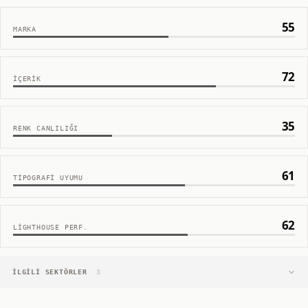
55
MARKA
72
İÇERIK
35
RENK CANLILIĞI
61
TIPOGRAFI UYUMU
62
LIGHTHOUSE PERF.
İLGILI SEKTÖRLER
3