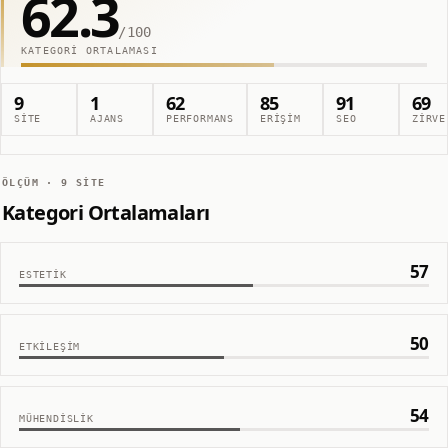
62.3
/100
KATEGORI ORTALAMASI
9
1
62
85
91
69
SITE
AJANS
PERFORMANS
ERIŞIM
SEO
ZIRVE
ÖLÇÜM ·
9
SITE
Kategori Ortalamaları
57
ESTETIK
50
ETKILEŞIM
54
MÜHENDISLIK