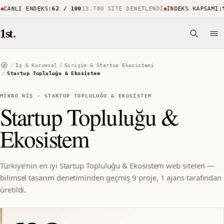
ANLI ENDEKS
:
62 / 100
13.780 SITE DENETLENDI
İNDEKS KAPSAMI
:
%8
1st
.
/
İş & Kurumsal
/
Girişim & Startup Ekosistemi
/
Startup Topluluğu & Ekosistem
MIKRO NIŞ
·
STARTUP TOPLULUĞU & EKOSISTEM
Startup Topluluğu &
Ekosistem
Türkiye'nin en iyi Startup Topluluğu & Ekosistem web siteleri —
bilimsel tasarım denetiminden geçmiş 9 proje, 1 ajans tarafından
üretildi.