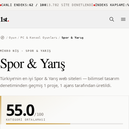
CANLI ENDEKS
:
62 / 100
13.782 SITE DENETLENDI
İNDEKS KAPSAMI
:
%
1st
.
/
Oyun
/
PC & Konsol Oyunları
/
Spor & Yarış
MIKRO NIŞ
·
SPOR & YARIŞ
Spor & Yarış
Türkiye'nin en iyi Spor & Yarış web siteleri — bilimsel tasarım
denetiminden geçmiş 1 proje, 1 ajans tarafından üretildi.
55.0
/100
KATEGORI ORTALAMASI