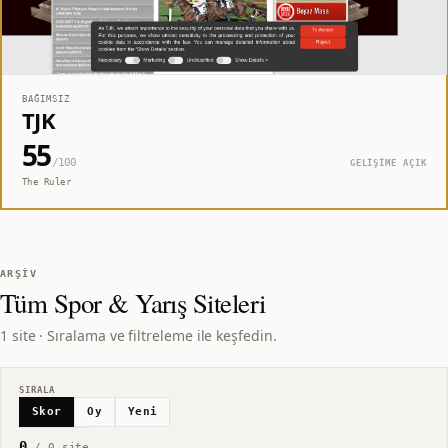
BAĞIMSIZ
TJK
55
/100
GELİŞİME AÇIK
The Ruler
ARŞIV
Tüm
Spor & Yarış
Siteleri
1 site · Sıralama ve filtreleme ile keşfedin.
SIRALA
Skor
Oy
Yeni
0
/
0
site