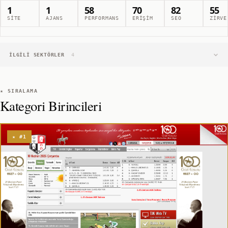
1
1
58
70
82
55
SITE
AJANS
PERFORMANS
ERIŞIM
SEO
ZIRVE
İLGILI SEKTÖRLER
4
★ SIRALAMA
Kategori Birincileri
★ #1