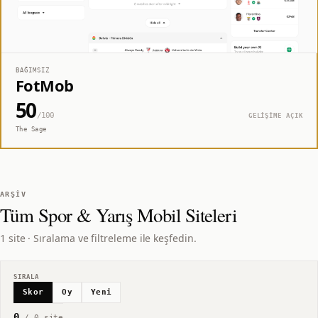
BAĞIMSIZ
FotMob
50
/100
GELİŞİME AÇIK
The Sage
ARŞIV
Tüm
Spor & Yarış Mobil
Siteleri
1 site · Sıralama ve filtreleme ile keşfedin.
SIRALA
Skor
Oy
Yeni
0
/
0
site