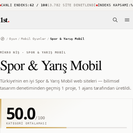
CANLI ENDEKS
:
62 / 100
13.782 SITE DENETLENDI
İNDEKS KAPSAMI
:
%8
1st
.
/
Oyun
/
Mobil Oyunlar
/
Spor & Yarış Mobil
MIKRO NIŞ
·
SPOR & YARIŞ MOBIL
Spor & Yarış Mobil
Türkiye'nin en iyi Spor & Yarış Mobil web siteleri — bilimsel
tasarım denetiminden geçmiş 1 proje, 1 ajans tarafından üretildi.
50.0
/100
KATEGORI ORTALAMASI