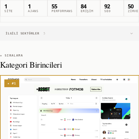
1
1
55
84
92
50
SITE
AJANS
PERFORMANS
ERIŞIM
SEO
ZIRVE
İLGILI SEKTÖRLER
5
★ SIRALAMA
Kategori Birincileri
★ #1