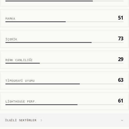
51
MARKA
73
İÇERIK
29
RENK CANLILIĞI
63
TIPOGRAFI UYUMU
61
LIGHTHOUSE PERF.
İLGILI SEKTÖRLER
3