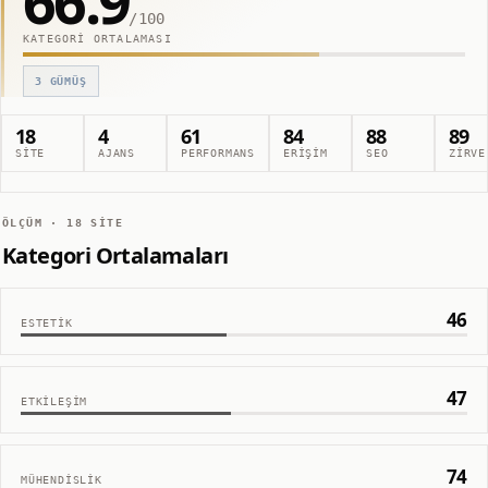
66.9
/100
KATEGORI ORTALAMASI
3
GÜMÜŞ
18
4
61
84
88
89
SITE
AJANS
PERFORMANS
ERIŞIM
SEO
ZIRVE
ÖLÇÜM ·
18
SITE
Kategori Ortalamaları
46
ESTETIK
47
ETKILEŞIM
74
MÜHENDISLIK