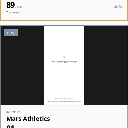
89
/100
GÜMÜŞ
The Hero
◈ #2
BAĞIMSIZ
Mars Athletics