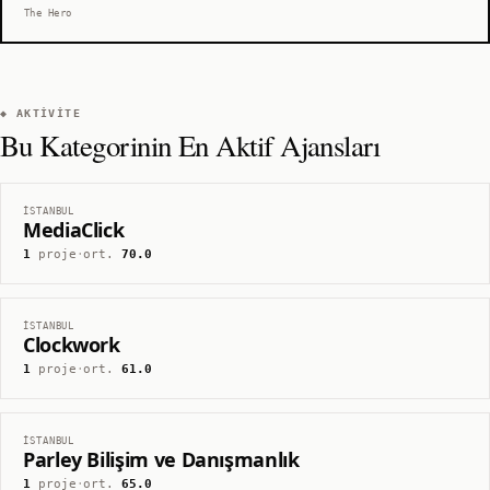
The Hero
◆ AKTIVITE
Bu Kategorinin En Aktif Ajansları
İSTANBUL
MediaClick
1
proje
·
ort.
70.0
İSTANBUL
Clockwork
1
proje
·
ort.
61.0
İSTANBUL
Parley Bilişim ve Danışmanlık
1
proje
·
ort.
65.0