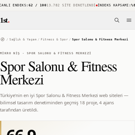
NLI ENDEKS
:
62 / 100
13.782 SITE DENETLENDI
İNDEKS KAPSAMI
:
%88
1st
.
/
Sağlık & Yaşam
/
Fitness & Spor
/
Spor Salonu & Fitness Merkezi
MIKRO NIŞ
·
SPOR SALONU & FITNESS MERKEZI
Spor Salonu & Fitness
Merkezi
Türkiye'nin en iyi Spor Salonu & Fitness Merkezi web siteleri —
bilimsel tasarım denetiminden geçmiş 18 proje, 4 ajans
tarafından üretildi.