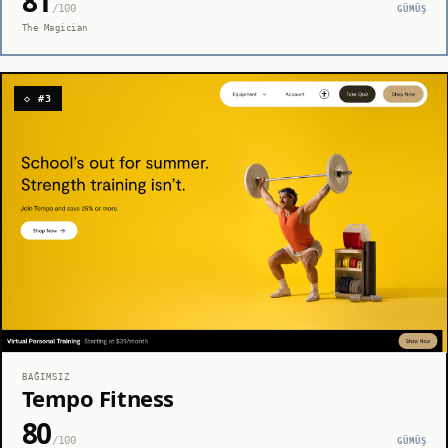
81
/100
GÜMÜŞ
The Magician
◇ #3
BAĞIMSIZ
Tempo Fitness
80
/100
GÜMÜŞ