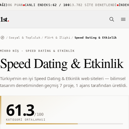
I)
86 PUAN
CANLI ENDEKS
:
62 / 100
13.782 SITE DENETLENDI
İNDEKS
1st
.
/
Sosyal & Topluluk
/
Flört & İlişki
/
Speed Dating & Etkinlik
MIKRO NIŞ
·
SPEED DATING & ETKINLIK
Speed Dating & Etkinlik
Türkiye'nin en iyi Speed Dating & Etkinlik web siteleri — bilimsel
tasarım denetiminden geçmiş 7 proje, 1 ajans tarafından üretildi.
61.3
/100
KATEGORI ORTALAMASI