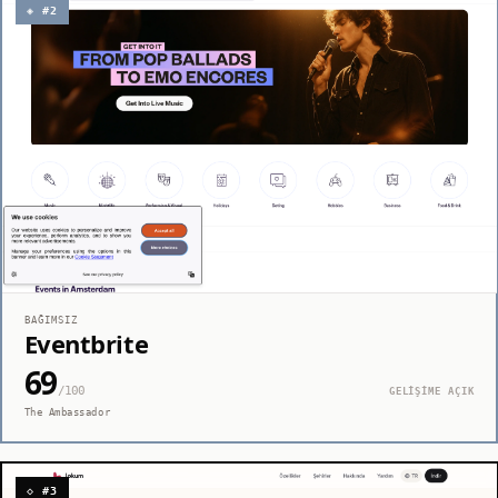
◈ #2
BAĞIMSIZ
Eventbrite
69
/100
GELİŞİME AÇIK
The Ambassador
◇ #3