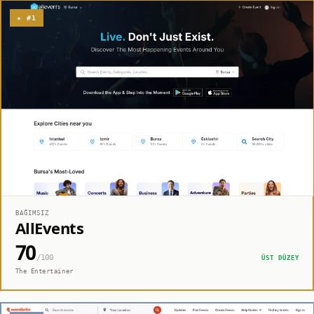
★ #1
BAĞIMSIZ
AllEvents
70
/100
ÜST DÜZEY
The Entertainer