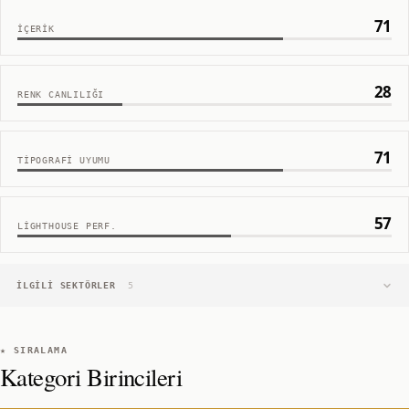
71
İÇERIK
28
RENK CANLILIĞI
71
TIPOGRAFI UYUMU
57
LIGHTHOUSE PERF.
İLGILI SEKTÖRLER
5
★ SIRALAMA
Kategori Birincileri