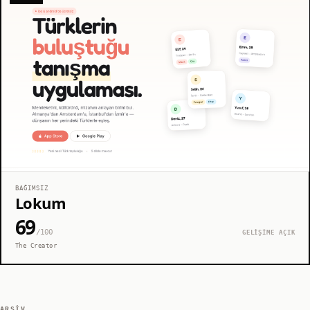
BAĞIMSIZ
Lokum
69
/100
GELİŞİME AÇIK
The Creator
ARŞIV