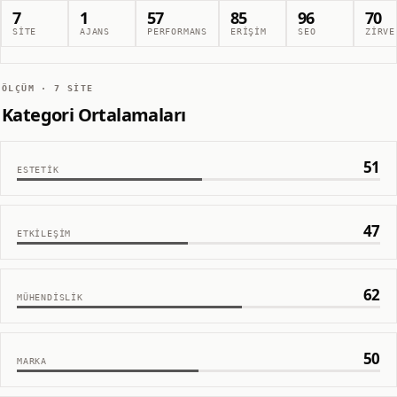
7
1
57
85
96
70
SITE
AJANS
PERFORMANS
ERIŞIM
SEO
ZIRVE
ÖLÇÜM ·
7
SITE
Kategori Ortalamaları
51
ESTETIK
47
ETKILEŞIM
62
MÜHENDISLIK
50
MARKA