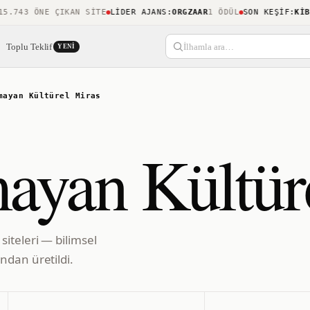
743 ÖNE ÇIKAN SITE
LIDER AJANS
:
ORGZAAR
1 ÖDÜL
SON KEŞIF
:
KIBLEN
Toplu Teklif
İlhamla ara…
YENI
mayan Kültürel Miras
yan Kültür
iteleri — bilimsel
ndan üretildi.