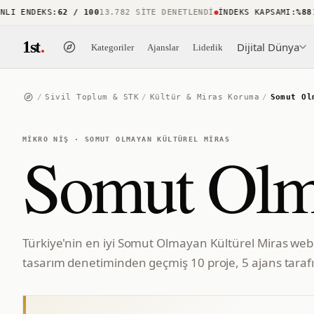
 ENDEKS
:
62 / 100
13.782 SITE DENETLENDI
İNDEKS KAPSAMI
:
%88
15.
1st
.
Dijital Dünya
Kategoriler
Ajanslar
Liderlik
/
Sivil Toplum & STK
/
Kültür & Miras Koruma
/
Somut Ol
MIKRO NIŞ
·
SOMUT OLMAYAN KÜLTÜREL MIRAS
Somut Olma
Türkiye'nin en iyi Somut Olmayan Kültürel Miras web s
tasarım denetiminden geçmiş 10 proje, 5 ajans tarafı