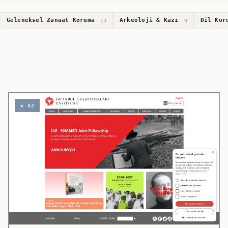
Geleneksel Zanaat Koruma
Arkeoloji & Kazı
Dil Kor
13
9
◈ #2