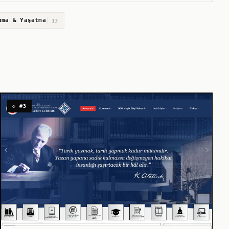
uma & Yaşatma
13
◇ #3