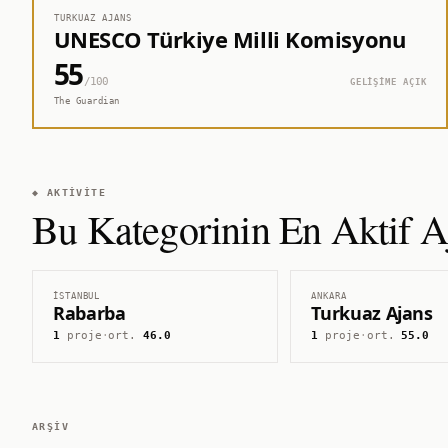
TURKUAZ AJANS
UNESCO Türkiye Milli Komisyonu
55
/100
GELİŞİME AÇIK
The Guardian
◆ AKTIVITE
Bu Kategorinin En Aktif Aj
İSTANBUL
ANKARA
Rabarba
Turkuaz Ajans
1
proje
·
ort.
46.0
1
proje
·
ort.
55.0
ARŞIV