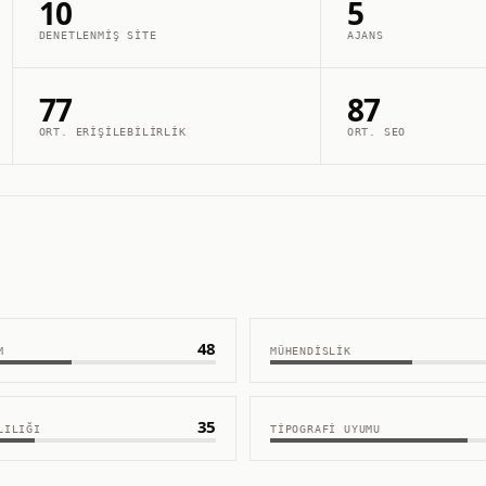
10
5
DENETLENMIŞ SITE
AJANS
77
87
ORT. ERIŞILEBILIRLIK
ORT. SEO
48
M
MÜHENDISLIK
35
LILIĞI
TIPOGRAFI UYUMU