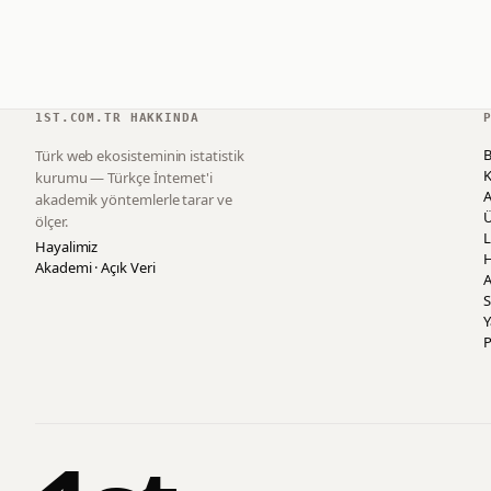
1ST.COM.TR HAKKINDA
B
Türk web ekosisteminin istatistik
K
kurumu — Türkçe İnternet'i
akademik yöntemlerle tarar ve
ölçer.
L
Hayalimiz
H
Akademi · Açık Veri
A
S
P