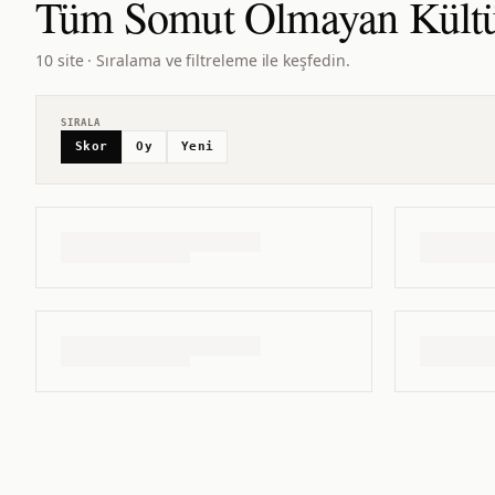
Tüm
Somut Olmayan Kültü
10 site · Sıralama ve filtreleme ile keşfedin.
SIRALA
Skor
Oy
Yeni