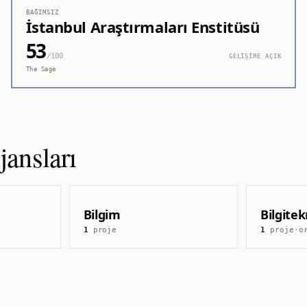
BAĞIMSIZ
İstanbul Araştırmaları Enstitüsü
53
/100
GELİŞİME AÇIK
The Sage
ansları
Bilgim
Bilgitek
1
proje
1
proje
·
o