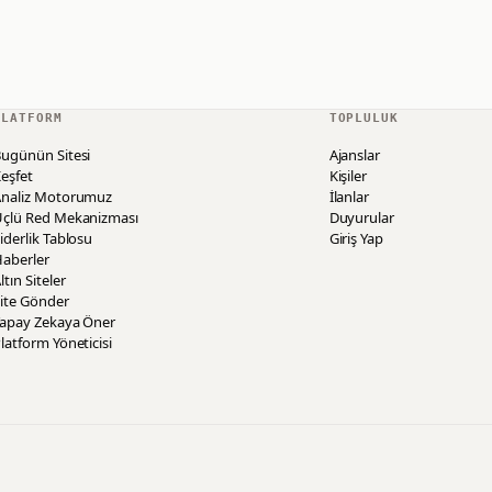
PLATFORM
TOPLULUK
ugünün Sitesi
Ajanslar
eşfet
Kişiler
Analiz Motorumuz
İlanlar
Üçlü Red Mekanizması
Duyurular
iderlik Tablosu
Giriş Yap
aberler
ltın Siteler
ite Gönder
Yapay Zekaya Öner
latform Yöneticisi