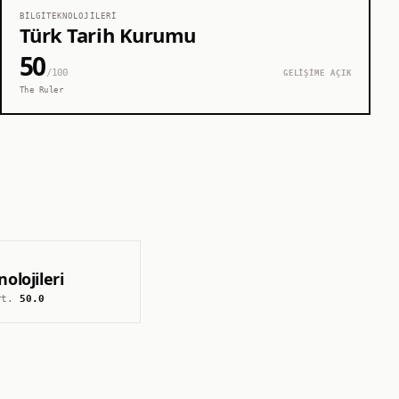
BILGITEKNOLOJILERI
Türk Tarih Kurumu
50
/100
GELİŞİME AÇIK
The Ruler
nolojileri
rt.
50.0