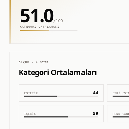
51.0
/100
KATEGORI ORTALAMASI
ÖLÇÜM ·
4
SITE
Kategori Ortalamaları
44
ESTETIK
ETKILEŞI
59
İÇERIK
RENK CAN