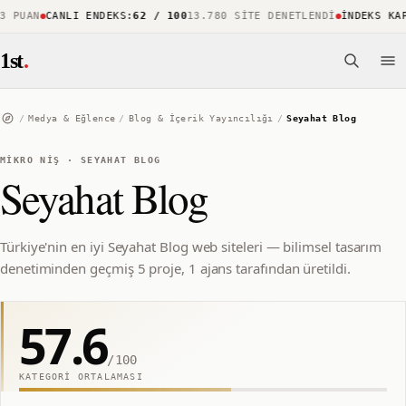
PUAN
CANLI ENDEKS
:
62 / 100
13.780 SITE DENETLENDI
İNDEKS KAPS
1st
.
/
Medya & Eğlence
/
Blog & İçerik Yayıncılığı
/
Seyahat Blog
MIKRO NIŞ
·
SEYAHAT BLOG
Seyahat Blog
Türkiye'nin en iyi Seyahat Blog web siteleri — bilimsel tasarım
denetiminden geçmiş 5 proje, 1 ajans tarafından üretildi.
57.6
/100
KATEGORI ORTALAMASI