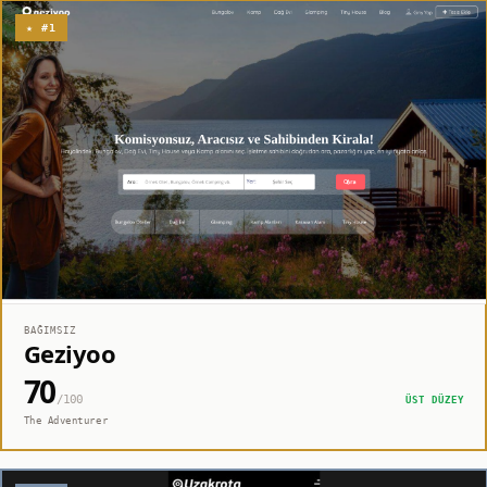
★ #1
BAĞIMSIZ
Geziyoo
70
/100
ÜST DÜZEY
The Adventurer