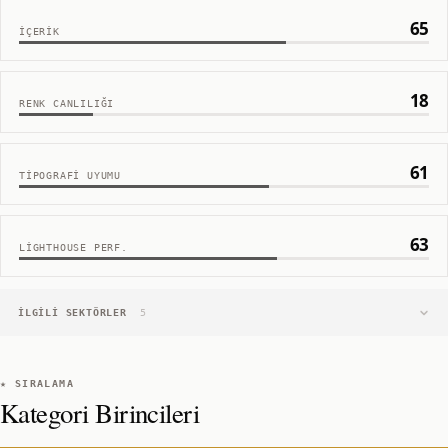
65
İÇERIK
18
RENK CANLILIĞI
61
TIPOGRAFI UYUMU
63
LIGHTHOUSE PERF.
İLGILI SEKTÖRLER
5
★ SIRALAMA
Kategori Birincileri