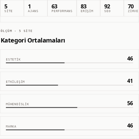
5
1
63
83
92
70
SITE
AJANS
PERFORMANS
ERIŞIM
SEO
ZIRVE
ÖLÇÜM ·
5
SITE
Kategori Ortalamaları
46
ESTETIK
41
ETKILEŞIM
56
MÜHENDISLIK
46
MARKA