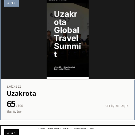
◈ #2
BAĞIMSIZ
Uzakrota
65
/100
GELİŞİME AÇIK
The Ruler
◇ #3