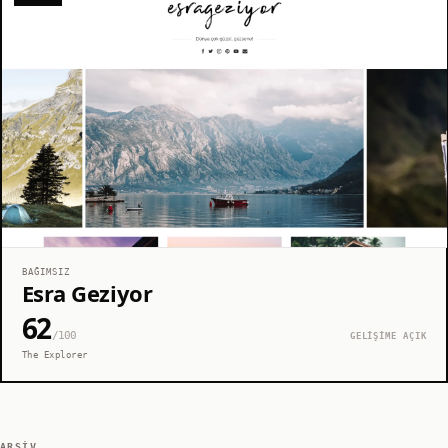
BAĞIMSIZ
Esra Geziyor
62
/100
GELİŞİME AÇIK
The Explorer
ARŞIV