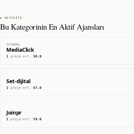
◆ AKTIVITE
Bu Kategorinin En Aktif Ajansları
İSTANBUL
MediaClick
1
proje
·
ort.
58.0
Set-dijital
1
proje
·
ort.
67.0
Joinpr
1
proje
·
ort.
59.0