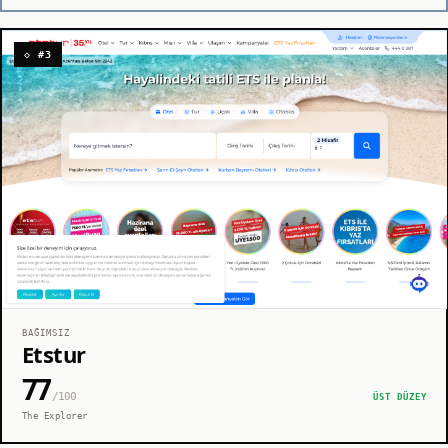
◇ #3
BAĞIMSIZ
Etstur
77
/100
ÜST DÜZEY
The Explorer