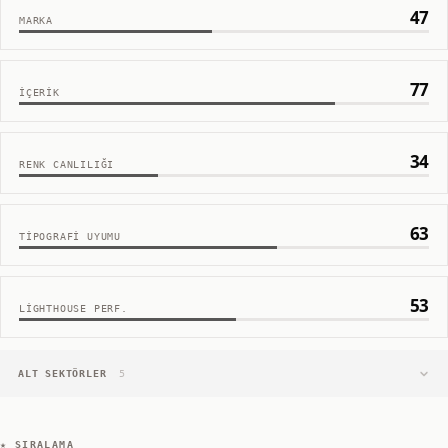
47
MARKA
77
İÇERIK
34
RENK CANLILIĞI
63
TIPOGRAFI UYUMU
53
LIGHTHOUSE PERF.
ALT SEKTÖRLER
5
★ SIRALAMA