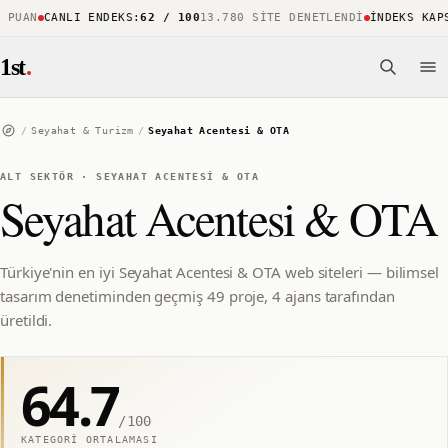
PUAN
CANLI ENDEKS
:
62 / 100
13.780 SITE DENETLENDI
İNDEKS KAPSA
1st
.
/
Seyahat & Turizm
/
Seyahat Acentesi & OTA
ALT SEKTÖR
·
SEYAHAT ACENTESI & OTA
Seyahat Acentesi & OTA
Türkiye'nin en iyi Seyahat Acentesi & OTA web siteleri — bilimsel
tasarım denetiminden geçmiş 49 proje, 4 ajans tarafından
üretildi.
64.7
/100
KATEGORI ORTALAMASI