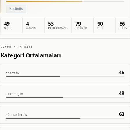
2
GÜMÜŞ
49
4
53
79
90
86
SITE
AJANS
PERFORMANS
ERIŞIM
SEO
ZIRVE
ÖLÇÜM ·
44
SITE
Kategori Ortalamaları
46
ESTETIK
48
ETKILEŞIM
63
MÜHENDISLIK