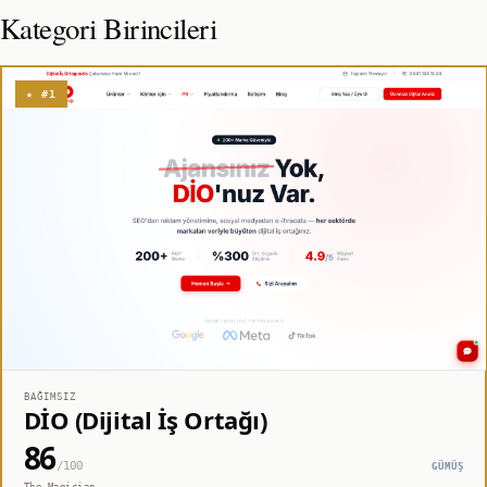
Kategori Birincileri
★ #1
BAĞIMSIZ
DİO (Dijital İş Ortağı)
86
/100
GÜMÜŞ
The Magician