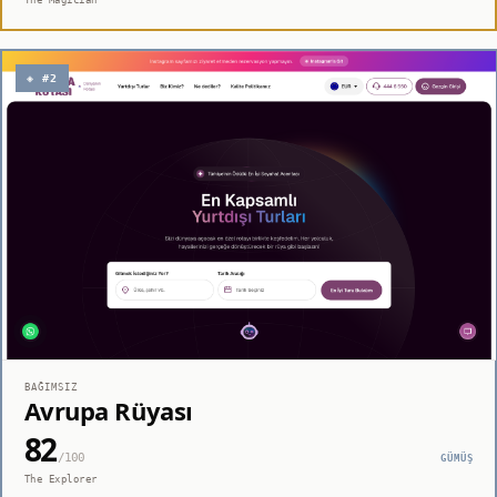
◈ #2
BAĞIMSIZ
Avrupa Rüyası
82
/100
GÜMÜŞ
The Explorer