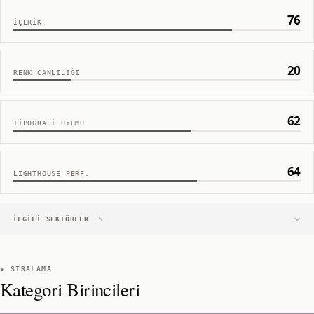
76
İÇERIK
20
RENK CANLILIĞI
62
TIPOGRAFI UYUMU
64
LIGHTHOUSE PERF.
İLGILI SEKTÖRLER
5
★ SIRALAMA
Kategori Birincileri