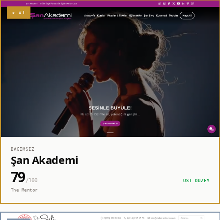
★ #1
BAĞIMSIZ
Şan Akademi
79
/100
ÜST DÜZEY
The Mentor