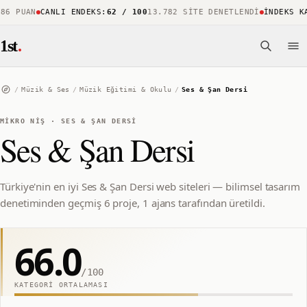
 PUAN
CANLI ENDEKS
:
62 / 100
13.782 SITE DENETLENDI
İNDEKS KAP
1st
.
/
Müzik & Ses
/
Müzik Eğitimi & Okulu
/
Ses & Şan Dersi
MIKRO NIŞ
·
SES & ŞAN DERSI
Ses & Şan Dersi
Türkiye'nin en iyi Ses & Şan Dersi web siteleri — bilimsel tasarım
denetiminden geçmiş 6 proje, 1 ajans tarafından üretildi.
66.0
/100
KATEGORI ORTALAMASI