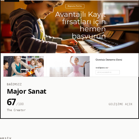
BAĞIMSIZ
Major Sanat
67
/100
GELİŞİME AÇIK
The Creator
ARŞIV