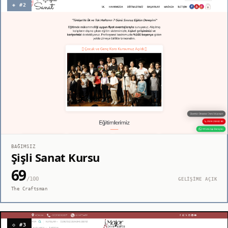
◈ #2
BAĞIMSIZ
Şişli Sanat Kursu
69
/100
GELİŞİME AÇIK
The Craftsman
◇ #3