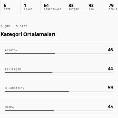
6
1
64
83
93
79
SITE
AJANS
PERFORMANS
ERIŞIM
SEO
ZIRVE
ÖLÇÜM ·
5
SITE
Kategori Ortalamaları
46
ESTETIK
44
ETKILEŞIM
59
MÜHENDISLIK
45
MARKA