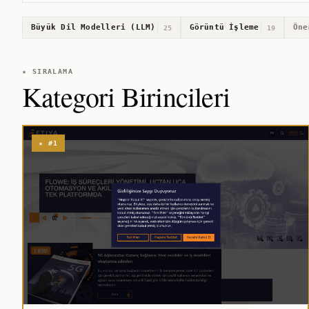
Büyük Dil Modelleri (LLM)
Görüntü İşleme
Öne
25
19
★ SIRALAMA
Kategori Birincileri
★ #1