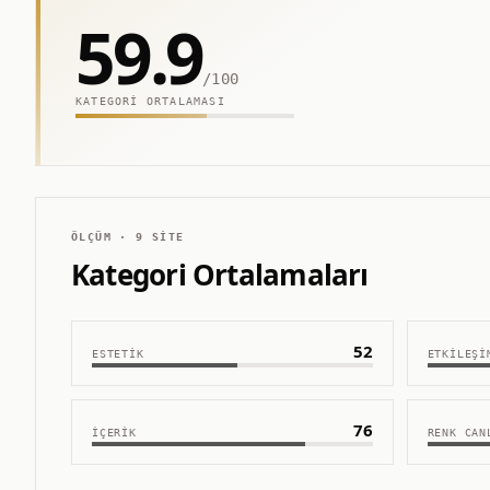
59.9
/100
KATEGORI ORTALAMASI
ÖLÇÜM ·
9
SITE
Kategori Ortalamaları
52
ESTETIK
ETKILEŞI
76
İÇERIK
RENK CAN