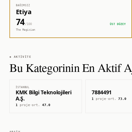
BAĞIMSIZ
Etiya
74
/100
ÜST DÜZEY
The Magician
◆ AKTIVITE
Bu Kategorinin En Aktif Aj
İSTANBUL
KMK Bilgi Teknolojileri
7884491
A.Ş.
1
proje
·
ort.
73.0
1
proje
·
ort.
47.0
ARŞIV