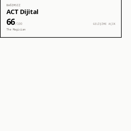
BAĞIMSIZ
ACT Dijital
66
/100
GELİŞİME AÇIK
The Magician