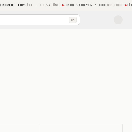
REDE.COM
SITE · 11 SA ÖNCE
REKOR SKOR
:
96 / 100
TRUSTHOOP
LIGHT
⌘K