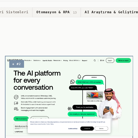
ri Sistemleri
Otomasyon & RPA
AI Araştırma & Geliştir
13
◈ #2