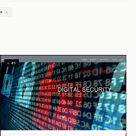
me
6
◇ #3