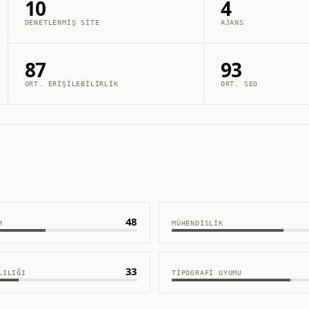
10
4
DENETLENMIŞ SITE
AJANS
87
93
ORT. ERIŞILEBILIRLIK
ORT. SEO
48
M
MÜHENDISLIK
33
LILIĞI
TIPOGRAFI UYUMU