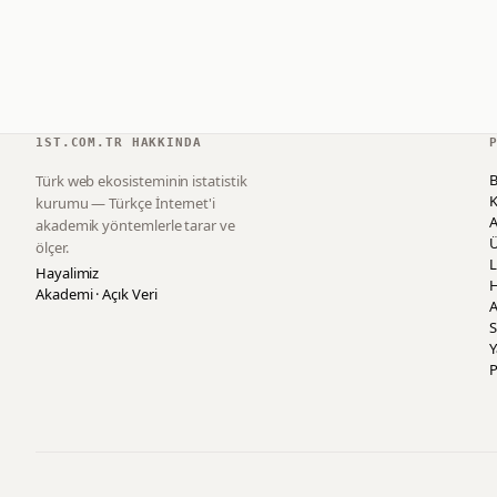
1ST.COM.TR HAKKINDA
B
Türk web ekosisteminin istatistik
K
kurumu — Türkçe İnternet'i
akademik yöntemlerle tarar ve
ölçer.
L
Hayalimiz
H
Akademi · Açık Veri
A
S
P