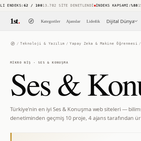
ENDEKS
:
62 / 100
13.782 SITE DENETLENDI
İNDEKS KAPSAMI
:
%88
15.7
1st
.
Dijital Dünya
Kategoriler
Ajanslar
Liderlik
/
Teknoloji & Yazılım
/
Yapay Zeka & Makine Öğrenmesi
MIKRO NIŞ
·
SES & KONUŞMA
Ses & Kon
Türkiye'nin en iyi Ses & Konuşma web siteleri — bilim
denetiminden geçmiş 10 proje, 4 ajans tarafından üre