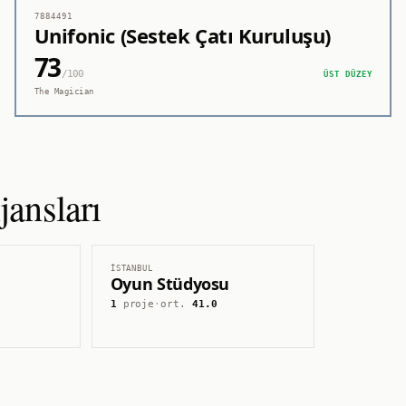
7884491
Unifonic (Sestek Çatı Kuruluşu)
73
/100
ÜST DÜZEY
The Magician
ansları
İSTANBUL
Oyun Stüdyosu
1
proje
·
ort.
41.0