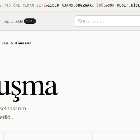
43 ÖNE ÇIKAN SITE
LIDER AJANS
:
ORGZAAR
1 ÖDÜL
SON KEŞIF
:
KIBLENE
Toplu Teklif
İlhamla ara…
YENI
/
Ses & Konuşma
uşma
sel tasarım
tildi.