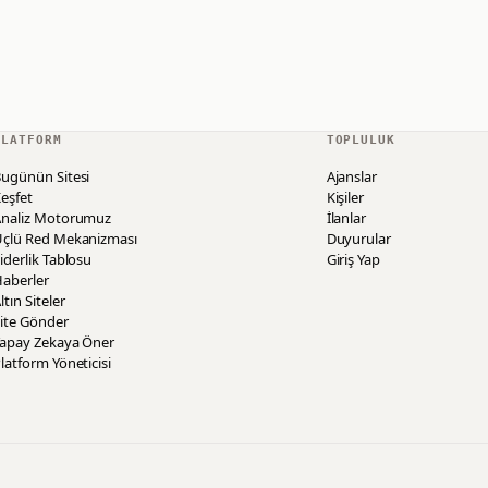
PLATFORM
TOPLULUK
ugünün Sitesi
Ajanslar
eşfet
Kişiler
Analiz Motorumuz
İlanlar
Üçlü Red Mekanizması
Duyurular
iderlik Tablosu
Giriş Yap
aberler
ltın Siteler
ite Gönder
Yapay Zekaya Öner
latform Yöneticisi