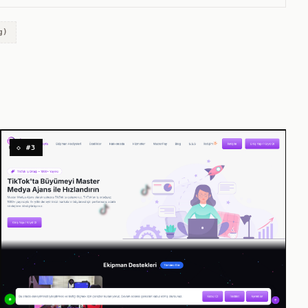
g)
◇ #3