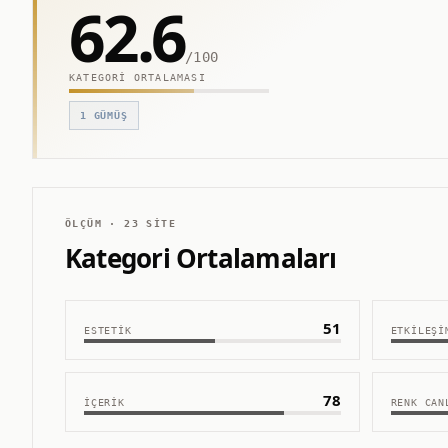
62.6
/100
KATEGORI ORTALAMASI
1
GÜMÜŞ
ÖLÇÜM ·
23
SITE
Kategori Ortalamaları
51
ESTETIK
ETKILEŞI
78
İÇERIK
RENK CAN