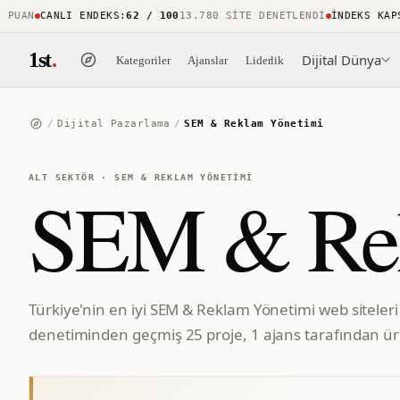
UAN
CANLI ENDEKS
:
62 / 100
13.780 SITE DENETLENDI
İNDEKS KAPSA
1st
.
Dijital Dünya
Kategoriler
Ajanslar
Liderlik
/
Dijital Pazarlama
/
SEM & Reklam Yönetimi
ALT SEKTÖR
·
SEM & REKLAM YÖNETIMI
SEM & Rek
Türkiye'nin en iyi SEM & Reklam Yönetimi web siteleri
denetiminden geçmiş 25 proje, 1 ajans tarafından üre