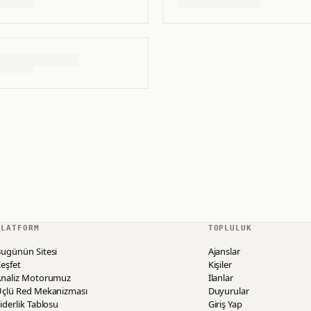
PLATFORM
TOPLULUK
ugünün Sitesi
Ajanslar
eşfet
Kişiler
Analiz Motorumuz
İlanlar
Üçlü Red Mekanizması
Duyurular
iderlik Tablosu
Giriş Yap