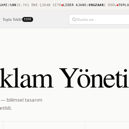
MI
:
%88
15.741 ÖNE ÇIKAN SITE
LIDER AJANS
:
ORGZAAR
1 ÖDÜL
TOPLULU
Toplu Teklif
İlhamla ara…
YENI
lam Yönet
 — bilimsel tasarım
tildi.