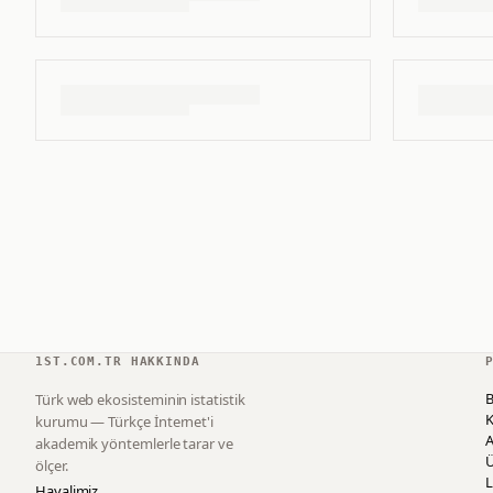
1ST.COM.TR HAKKINDA
B
Türk web ekosisteminin istatistik
K
kurumu — Türkçe İnternet'i
akademik yöntemlerle tarar ve
ölçer.
L
Hayalimiz