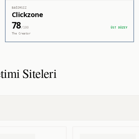
BAĞIMSIZ
Clickzone
78
/100
ÜST DÜZEY
The Creator
timi
Siteleri