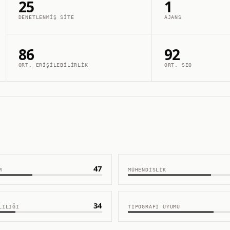
25
1
DENETLENMIŞ SITE
AJANS
86
92
ORT. ERIŞILEBILIRLIK
ORT. SEO
47
M
MÜHENDISLIK
34
LILIĞI
TIPOGRAFI UYUMU