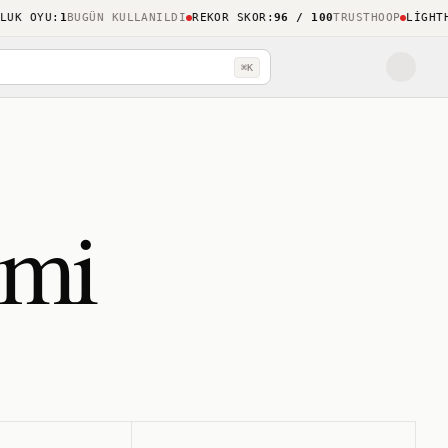
K OYU
:
1
BUGÜN KULLANILDI
REKOR SKOR
:
96 / 100
TRUSTHOOP
LIGHTHOU
⌘K
imi