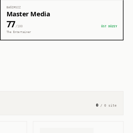
BAĞIMSIZ
Master Media
77
/100
ÜST DÜZEY
The Entertainer
0
/
0
site