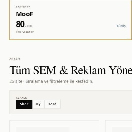
BAĞIMSIZ
MooF
80
/100
GÜMÜŞ
The Creator
ARŞIV
Tüm
SEM & Reklam Yöne
25 site · Sıralama ve filtreleme ile keşfedin.
SIRALA
Skor
Oy
Yeni