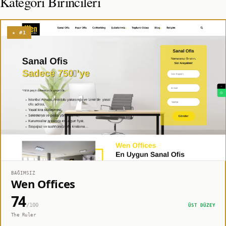
Kategori Birincileri
★ #1
BAĞIMSIZ
Wen Offices
74
/100
ÜST DÜZEY
The Ruler