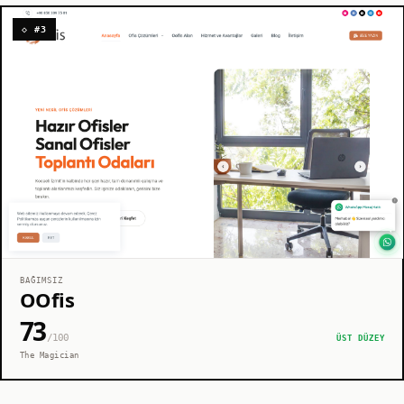
◇ #3
BAĞIMSIZ
OOfis
73
/100
ÜST DÜZEY
The Magician