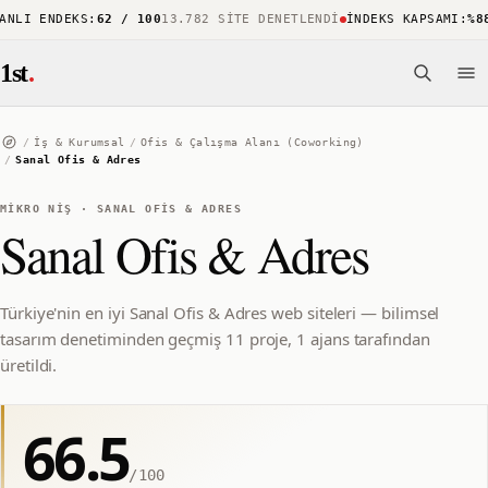
LI ENDEKS
:
62 / 100
13.782 SITE DENETLENDI
İNDEKS KAPSAMI
:
%88
1
1st
.
/
İş & Kurumsal
/
Ofis & Çalışma Alanı (Coworking)
/
Sanal Ofis & Adres
MIKRO NIŞ
·
SANAL OFIS & ADRES
Sanal Ofis & Adres
Türkiye'nin en iyi Sanal Ofis & Adres web siteleri — bilimsel
tasarım denetiminden geçmiş 11 proje, 1 ajans tarafından
üretildi.
66.5
/100