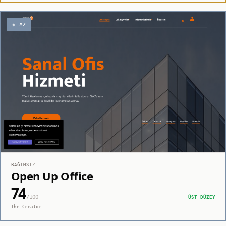
◈ #2
BAĞIMSIZ
Open Up Office
74
/100
ÜST DÜZEY
The Creator