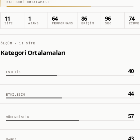
KATEGORI ORTALAMASI
11
1
64
86
96
74
SITE
AJANS
PERFORMANS
ERIŞIM
SEO
ZIRVE
ÖLÇÜM ·
11
SITE
Kategori Ortalamaları
40
ESTETIK
44
ETKILEŞIM
57
MÜHENDISLIK
43
MARKA