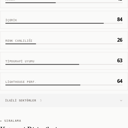
84
İÇERIK
26
RENK CANLILIĞI
63
TIPOGRAFI UYUMU
64
LIGHTHOUSE PERF.
İLGILI SEKTÖRLER
5
★ SIRALAMA