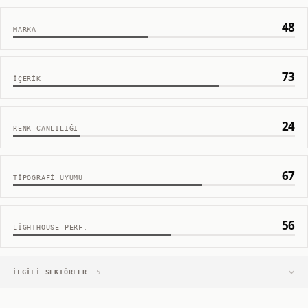
48
MARKA
73
İÇERIK
24
RENK CANLILIĞI
67
TIPOGRAFI UYUMU
56
LIGHTHOUSE PERF.
İLGILI SEKTÖRLER
5