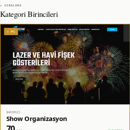
★ SIRALAMA
Kategori Birincileri
★ #1
BAĞIMSIZ
Show Organizasyon
70