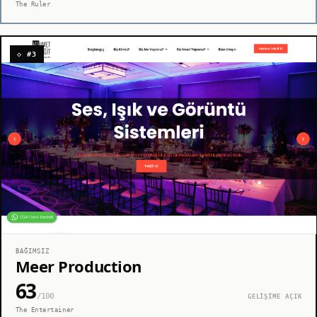
The Ruler
◇ #3
BAĞIMSIZ
Meer Production
63
/100
GELİŞİME AÇIK
The Entertainer