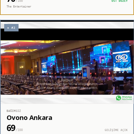
/100
ÜST DÜZEY
The Entertainer
◈ #2
BAĞIMSIZ
Ovono Ankara
69
/100
GELİŞİME AÇIK