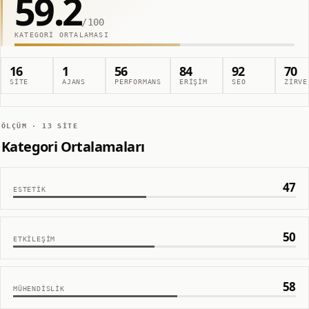
59.2
/100
KATEGORI ORTALAMASI
16
1
56
84
92
70
SITE
AJANS
PERFORMANS
ERIŞIM
SEO
ZIRVE
ÖLÇÜM ·
13
SITE
Kategori Ortalamaları
47
ESTETIK
50
ETKILEŞIM
58
MÜHENDISLIK