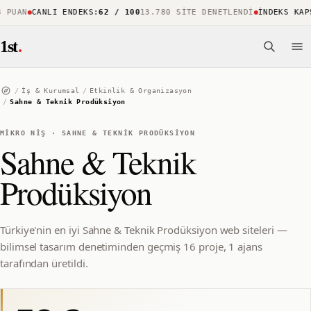
UAN
CANLI ENDEKS
:
62 / 100
13.780 SITE DENETLENDI
İNDEKS KAPSA
1st
.
/
İş & Kurumsal
/
Etkinlik & Organizasyon
/
Sahne & Teknik Prodüksiyon
MIKRO NIŞ
·
SAHNE & TEKNIK PRODÜKSIYON
Sahne & Teknik
Prodüksiyon
Türkiye'nin en iyi Sahne & Teknik Prodüksiyon web siteleri —
bilimsel tasarım denetiminden geçmiş 16 proje, 1 ajans
tarafından üretildi.