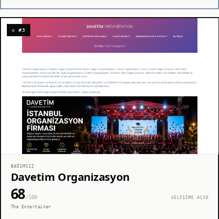
◇ #3
BAĞIMSIZ
Davetim Organizasyon
68
/100
GELİŞİME AÇIK
The Entertainer