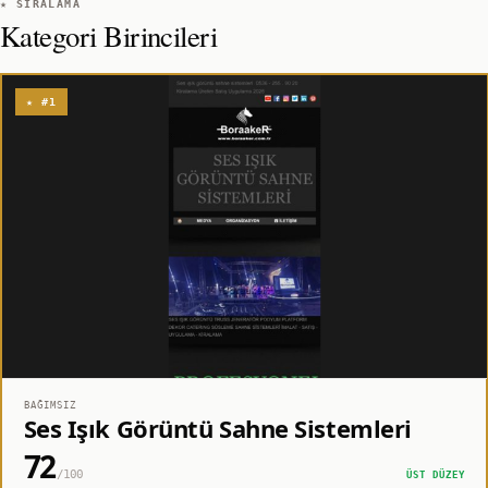
★ SIRALAMA
Kategori Birincileri
★ #1
BAĞIMSIZ
Ses Işık Görüntü Sahne Sistemleri
72
/100
ÜST DÜZEY