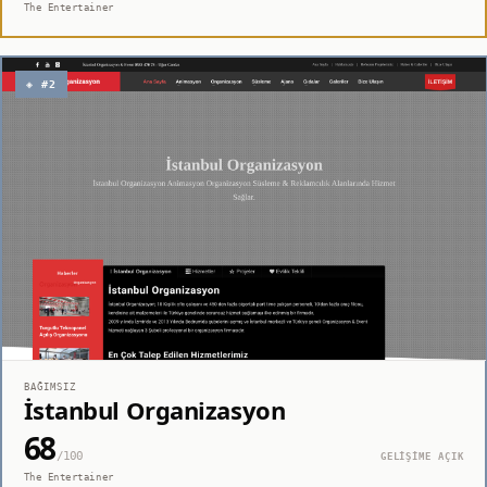
The Entertainer
◈ #2
BAĞIMSIZ
İstanbul Organizasyon
68
/100
GELİŞİME AÇIK
The Entertainer