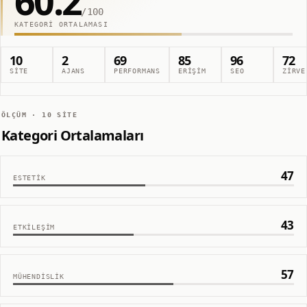
60.2
/100
KATEGORI ORTALAMASI
10
2
69
85
96
72
SITE
AJANS
PERFORMANS
ERIŞIM
SEO
ZIRVE
ÖLÇÜM ·
10
SITE
Kategori Ortalamaları
47
ESTETIK
43
ETKILEŞIM
57
MÜHENDISLIK