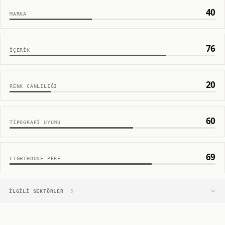
40
MARKA
76
İÇERIK
20
RENK CANLILIĞI
60
TIPOGRAFI UYUMU
69
LIGHTHOUSE PERF.
İLGILI SEKTÖRLER
5