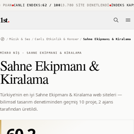
PUAN
CANLI ENDEKS
:
62 / 100
13.780 SITE DENETLENDI
İNDEKS KAPSA
1st
.
/
Müzik & Ses
/
Canlı Etkinlik & Konser
/
Sahne Ekipmanı & Kiralama
MIKRO NIŞ
·
SAHNE EKIPMANI & KIRALAMA
Sahne Ekipmanı &
Kiralama
Türkiye'nin en iyi Sahne Ekipmanı & Kiralama web siteleri —
bilimsel tasarım denetiminden geçmiş 10 proje, 2 ajans
tarafından üretildi.