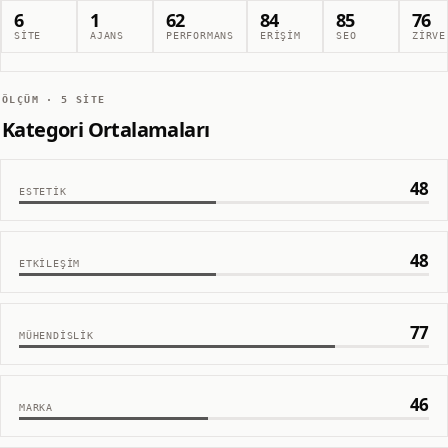
6
1
62
84
85
76
SITE
AJANS
PERFORMANS
ERIŞIM
SEO
ZIRVE
ÖLÇÜM ·
5
SITE
Kategori Ortalamaları
48
ESTETIK
48
ETKILEŞIM
77
MÜHENDISLIK
46
MARKA