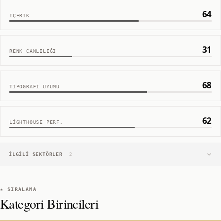
64
İÇERIK
31
RENK CANLILIĞI
68
TIPOGRAFI UYUMU
62
LIGHTHOUSE PERF.
İLGILI SEKTÖRLER
2
★ SIRALAMA
Kategori Birincileri