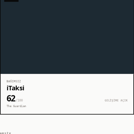
BAĞIMSIZ
iTaksi
62
/100
GELİŞİME AÇIK
The Guardian
ARŞIV