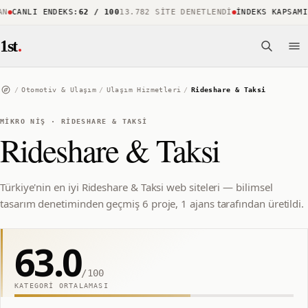
CANLI ENDEKS
:
62 / 100
13.782 SITE DENETLENDI
İNDEKS KAPSAMI
:
%8
1st
.
/
Otomotiv & Ulaşım
/
Ulaşım Hizmetleri
/
Rideshare & Taksi
MIKRO NIŞ
·
RIDESHARE & TAKSI
Rideshare & Taksi
Türkiye'nin en iyi Rideshare & Taksi web siteleri — bilimsel
tasarım denetiminden geçmiş 6 proje, 1 ajans tarafından üretildi.
63.0
/100
KATEGORI ORTALAMASI