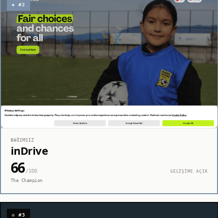
◈ #2
BAĞIMSIZ
inDrive
66
/100
GELİŞİME AÇIK
The Champion
◇ #3