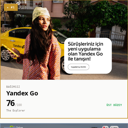
★ #1
BAĞIMSIZ
Yandex Go
76
/100
ÜST DÜZEY
The Explorer