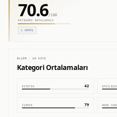
70.6
/100
KATEGORI ORTALAMASI
1
GÜMÜŞ
ÖLÇÜM ·
20
SITE
Kategori Ortalamaları
42
ESTETIK
ETKILEŞI
79
İÇERIK
RENK CAN