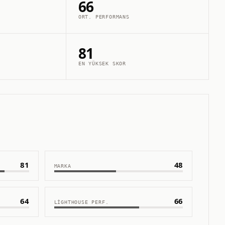
66
ORT. PERFORMANS
81
EN YÜKSEK SKOR
81
48
MARKA
64
66
LIGHTHOUSE PERF.