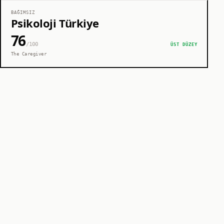
BAĞIMSIZ
Psikoloji Türkiye
76
/100
ÜST DÜZEY
The Caregiver