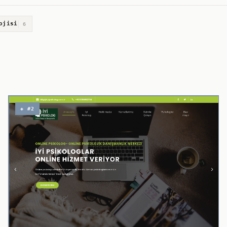
ojisi
6
◈ #2