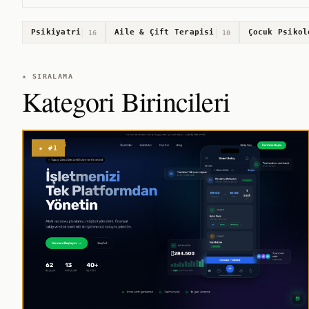
Psikiyatri
Aile & Çift Terapisi
Çocuk Psikol
16
10
★ SIRALAMA
Kategori Birincileri
★ #1