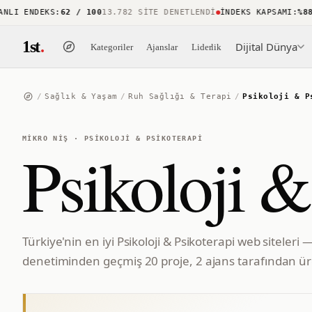
I ENDEKS
:
62 / 100
13.782 SITE DENETLENDI
İNDEKS KAPSAMI
:
%88
15.
1st
.
Dijital Dünya
Kategoriler
Ajanslar
Liderlik
/
Sağlık & Yaşam
/
Ruh Sağlığı & Terapi
/
Psikoloji & P
MIKRO NIŞ
·
PSIKOLOJI & PSIKOTERAPI
Psikoloji &
Türkiye'nin en iyi Psikoloji & Psikoterapi web siteleri 
denetiminden geçmiş 20 proje, 2 ajans tarafından üre