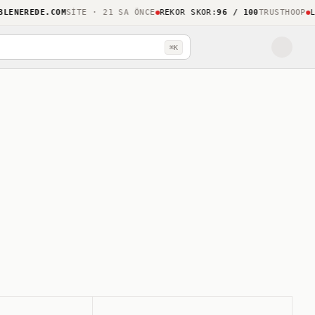
NEREDE.COM
SITE · 21 SA ÖNCE
REKOR SKOR
:
96 / 100
TRUSTHOOP
LIGH
⌘K