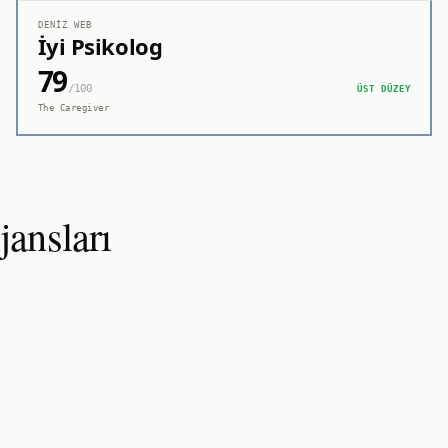
DENIZ WEB
İyi Psikolog
79
/100
ÜST DÜZEY
The Caregiver
ansları