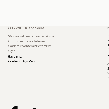
1ST.COM.TR HAKKINDA
B
Türk web ekosisteminin istatistik
K
kurumu — Türkçe İnternet'i
akademik yöntemlerle tarar ve
ölçer.
L
Hayalimiz
H
Akademi · Açık Veri
A
S
P