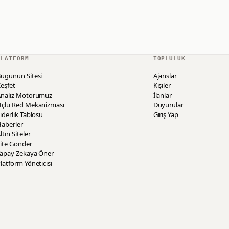
PLATFORM
TOPLULUK
ugünün Sitesi
Ajanslar
eşfet
Kişiler
Analiz Motorumuz
İlanlar
Üçlü Red Mekanizması
Duyurular
iderlik Tablosu
Giriş Yap
aberler
ltın Siteler
ite Gönder
Yapay Zekaya Öner
latform Yöneticisi