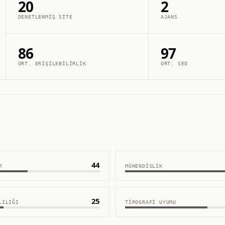
20
2
DENETLENMIŞ SITE
AJANS
86
97
ORT. ERIŞILEBILIRLIK
ORT. SEO
44
M
MÜHENDISLIK
25
LILIĞI
TIPOGRAFI UYUMU