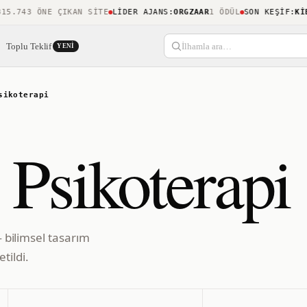
743 ÖNE ÇIKAN SITE
LIDER AJANS
:
ORGZAAR
1 ÖDÜL
SON KEŞIF
:
KIBLE
Toplu Teklif
İlhamla ara…
YENI
sikoterapi
 Psikoterapi
— bilimsel tasarım
tildi.