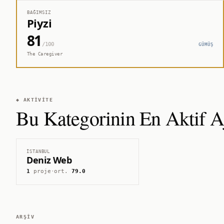
BAĞIMSIZ
Piyzi
81
/100
GÜMÜŞ
The Caregiver
◆ AKTIVITE
Bu Kategorinin En Aktif Aj
İSTANBUL
Deniz Web
1
proje
·
ort.
79.0
ARŞIV