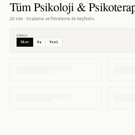
Tüm
Psikoloji & Psikotera
20 site · Sıralama ve filtreleme ile keşfedin.
SIRALA
Skor
Oy
Yeni