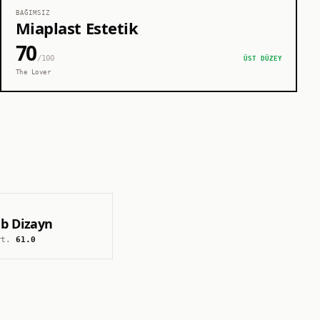
BAĞIMSIZ
Miaplast Estetik
70
/100
ÜST DÜZEY
The Lover
b Dizayn
rt.
61.0