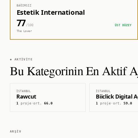
BAĞIMSIZ
Estetik International
77
/100
ÜST DÜZEY
The Lover
◆ AKTIVITE
Bu Kategorinin En Aktif Aj
İSTANBUL
İSTANBUL
Rawcut
Biiclick Digital
1
proje
·
ort.
66.0
1
proje
·
ort.
59.0
ARŞIV