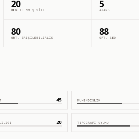
20
5
DENETLENMIŞ SITE
AJANS
80
88
ORT. ERIŞILEBILIRLIK
ORT. SEO
45
M
MÜHENDISLIK
20
LILIĞI
TIPOGRAFI UYUMU