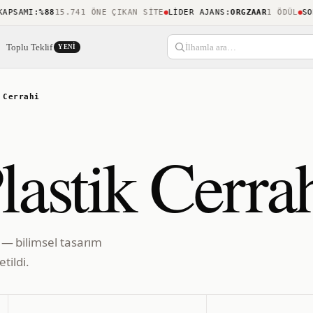
SAMI
:
%88
15.741 ÖNE ÇIKAN SITE
LIDER AJANS
:
ORGZAAR
1 ÖDÜL
SON K
Toplu Teklif
İlhamla ara…
YENI
 Cerrahi
lastik Cerra
i — bilimsel tasarım
tildi.