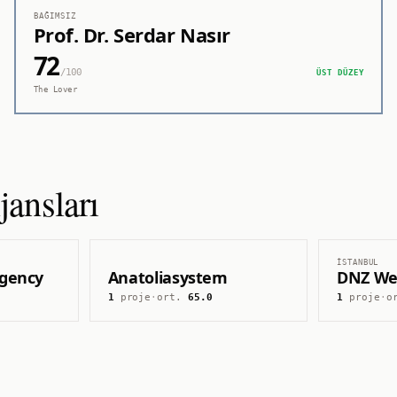
BAĞIMSIZ
Prof. Dr. Serdar Nasır
72
/100
ÜST DÜZEY
The Lover
ansları
İSTANBUL
 Agency
Anatoliasystem
DNZ We
1
proje
·
ort.
65.0
1
proje
·
o