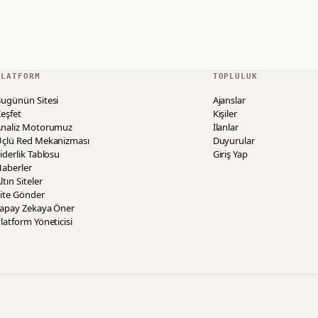
PLATFORM
TOPLULUK
ugünün Sitesi
Ajanslar
eşfet
Kişiler
Analiz Motorumuz
İlanlar
Üçlü Red Mekanizması
Duyurular
iderlik Tablosu
Giriş Yap
aberler
ltın Siteler
ite Gönder
Yapay Zekaya Öner
latform Yöneticisi