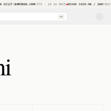
EŞIF
:
DOMIRUS.COM
SITE · 20 SA ÖNCE
REKOR SKOR
:
96 / 100
TRUSTHO
⌘K
hi