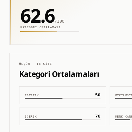
62.6
/100
KATEGORI ORTALAMASI
ÖLÇÜM ·
18
SITE
Kategori Ortalamaları
50
ESTETIK
ETKILEŞI
76
İÇERIK
RENK CAN