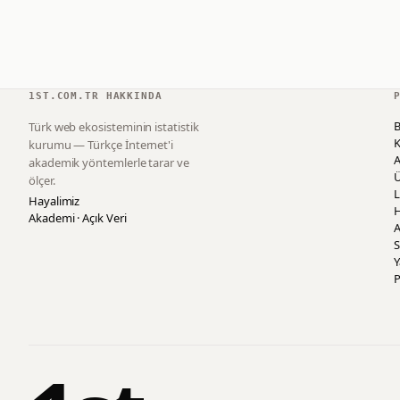
1ST.COM.TR HAKKINDA
B
Türk web ekosisteminin istatistik
K
kurumu — Türkçe İnternet'i
akademik yöntemlerle tarar ve
ölçer.
L
Hayalimiz
H
Akademi · Açık Veri
A
S
P