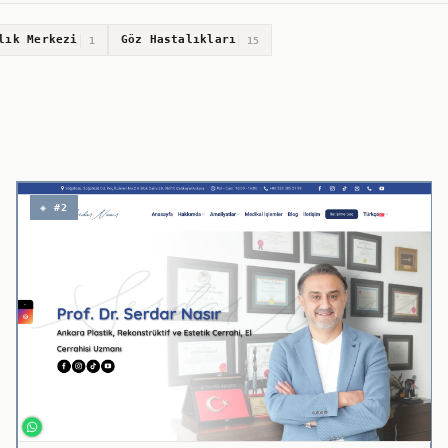
lık Merkezi
Göz Hastalıkları
1
15
◈ #2