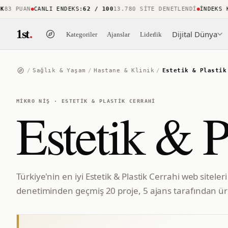
 PUAN
CANLI ENDEKS
:
62 / 100
13.780 SITE DENETLENDI
İNDEKS KAP
1st
.
Dijital Dünya
Kategoriler
Ajanslar
Liderlik
/
Sağlık & Yaşam
/
Hastane & Klinik
/
Estetik & Plastik
MIKRO NIŞ
·
ESTETIK & PLASTIK CERRAHI
Estetik & P
Türkiye'nin en iyi Estetik & Plastik Cerrahi web siteler
denetiminden geçmiş 20 proje, 5 ajans tarafından üre