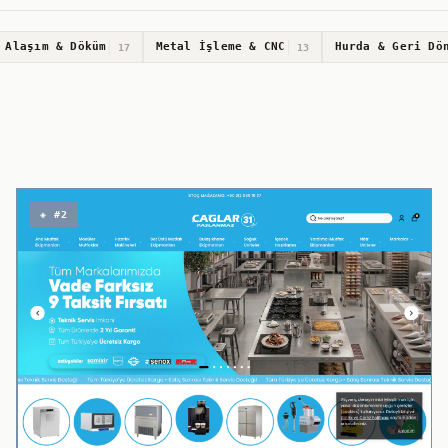
 Alaşım & Döküm
Metal İşleme & CNC
Hurda & Geri Dö
17
13
◈ #2