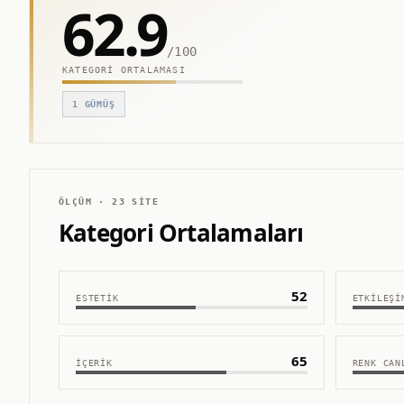
62.9
/100
KATEGORI ORTALAMASI
1
GÜMÜŞ
ÖLÇÜM ·
23
SITE
Kategori Ortalamaları
52
ESTETIK
ETKILEŞI
65
İÇERIK
RENK CAN