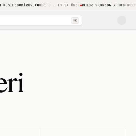
ŞIF
:
DOMIRUS.COM
SITE · 13 SA ÖNCE
REKOR SKOR
:
96 / 100
TRUSTHOO
⌘K
eri