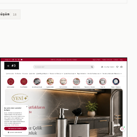
nüşüm
18
◇ #3