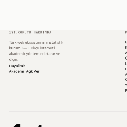
1ST.COM.TR HAKKINDA
B
Türk web ekosisteminin istatistik
K
kurumu — Türkçe İnternet'i
akademik yöntemlerle tarar ve
ölçer.
L
Hayalimiz
H
Akademi · Açık Veri
A
S
P