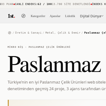
 PUAN
CANLI ENDEKS
:
62 / 100
13.780 SITE DENETLENDI
İNDEKS KAPS
1st
.
Dijital Dünya
Kategoriler
Ajanslar
Liderlik
/
Üretim & Sanayi
/
Metal, Çelik & Demir
/
Paslanmaz Çe
MIKRO NIŞ
·
PASLANMAZ ÇELIK ÜRÜNLERI
Paslanmaz 
Türkiye'nin en iyi Paslanmaz Çelik Ürünleri web sitele
denetiminden geçmiş 24 proje, 3 ajans tarafından üre