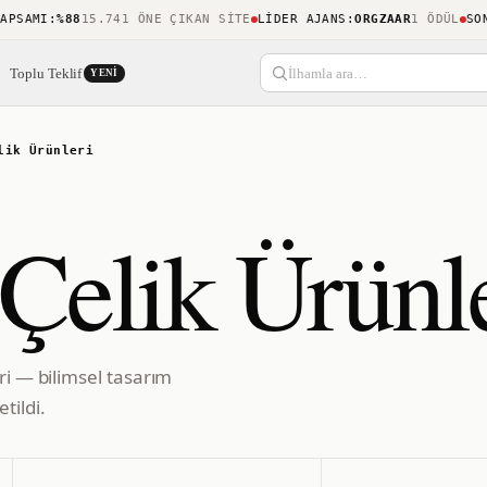
AMI
:
%88
15.741 ÖNE ÇIKAN SITE
LIDER AJANS
:
ORGZAAR
1 ÖDÜL
SON KE
Toplu Teklif
İlhamla ara…
YENI
lik Ürünleri
Çelik Ürünl
ri — bilimsel tasarım
tildi.