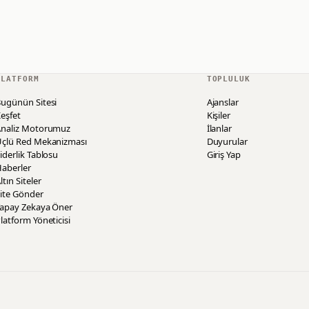
PLATFORM
TOPLULUK
ugünün Sitesi
Ajanslar
eşfet
Kişiler
Analiz Motorumuz
İlanlar
Üçlü Red Mekanizması
Duyurular
iderlik Tablosu
Giriş Yap
aberler
ltın Siteler
ite Gönder
Yapay Zekaya Öner
latform Yöneticisi