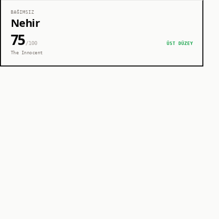
BAĞIMSIZ
Nehir
75
/100
ÜST DÜZEY
The Innocent