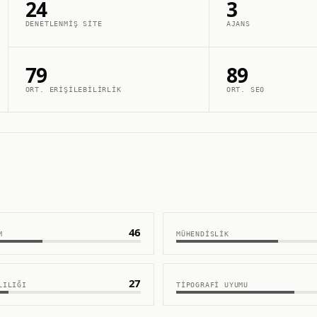
24
3
DENETLENMIŞ SITE
AJANS
79
89
ORT. ERIŞILEBILIRLIK
ORT. SEO
46
M
MÜHENDISLIK
27
LILIĞI
TIPOGRAFI UYUMU