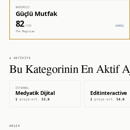
BAĞIMSIZ
Güçlü Mutfak
82
/100
GÜMÜŞ
The Magician
◆ AKTIVITE
Bu Kategorinin En Aktif Aj
İSTANBUL
Medyatik Dijital
Editinteractive
1
proje
·
ort.
53.0
1
proje
·
ort.
54.0
ARŞIV