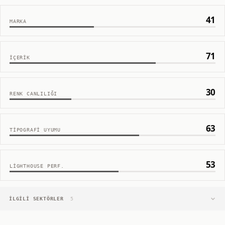
41
MARKA
71
İÇERIK
30
RENK CANLILIĞI
63
TIPOGRAFI UYUMU
53
LIGHTHOUSE PERF.
İLGILI SEKTÖRLER
5