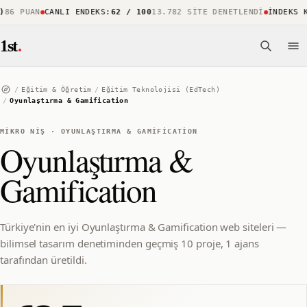
86 PUAN
CANLI ENDEKS
:
62 / 100
13.782 SITE DENETLENDI
İNDEKS KA
1st
.
/
Eğitim & Öğretim
/
Eğitim Teknolojisi (EdTech)
/
Oyunlaştırma & Gamification
MIKRO NIŞ
·
OYUNLAŞTIRMA & GAMIFICATION
Oyunlaştırma &
Gamification
Türkiye'nin en iyi Oyunlaştırma & Gamification web siteleri —
bilimsel tasarım denetiminden geçmiş 10 proje, 1 ajans
tarafından üretildi.