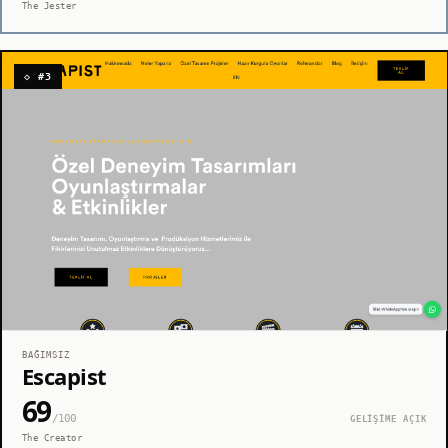
The Jester
◇ #3
BAĞIMSIZ
Escapist
69
/100
GELİŞİME AÇIK
The Creator