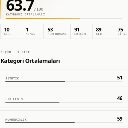
63.7
/100
KATEGORI ORTALAMASI
10
1
53
91
89
75
SITE
AJANS
PERFORMANS
ERIŞIM
SEO
ZIRVE
ÖLÇÜM ·
9
SITE
Kategori Ortalamaları
51
ESTETIK
46
ETKILEŞIM
59
MÜHENDISLIK