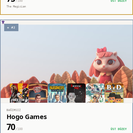
/100
ÜST DÜZEY
The Magician
◈ #2
BAĞIMSIZ
Hogo Games
70
/100
ÜST DÜZEY