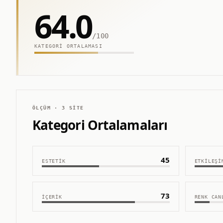
64.0
/100
KATEGORI ORTALAMASI
ÖLÇÜM ·
3
SITE
Kategori Ortalamaları
45
ESTETIK
ETKILEŞI
73
İÇERIK
RENK CAN