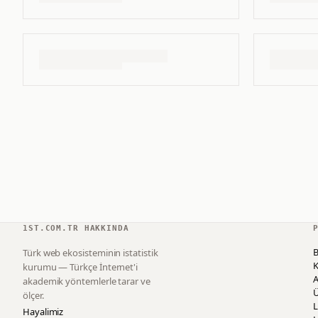
1ST.COM.TR HAKKINDA
B
Türk web ekosisteminin istatistik
K
kurumu — Türkçe İnternet'i
akademik yöntemlerle tarar ve
ölçer.
L
Hayalimiz