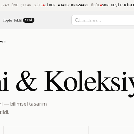
3 ÖNE ÇIKAN SITE
LIDER AJANS
:
ORGZAAR
1 ÖDÜL
SON KEŞIF
:
KIBLENE
Toplu Teklif
İlhamla ara…
YENI
yon
i & Koleksi
ri — bilimsel tasarım
ildi.