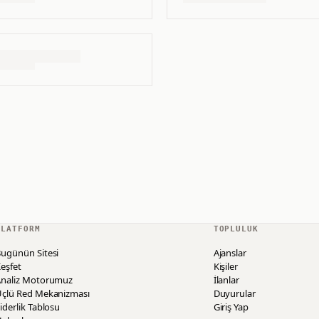
PLATFORM
TOPLULUK
ugünün Sitesi
Ajanslar
eşfet
Kişiler
Analiz Motorumuz
İlanlar
Üçlü Red Mekanizması
Duyurular
iderlik Tablosu
Giriş Yap