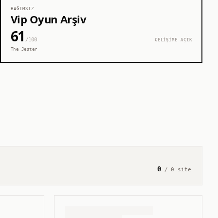
BAĞIMSIZ
Vip Oyun Arşiv
61
/100
GELİŞİME AÇIK
The Jester
0
/
0
site