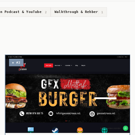
un Podcast & YouTube
Walkthrough & Rehber
2
1
◈ #2