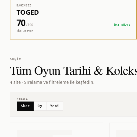
BAĞIMSIZ
TOGED
70
/100
ÜST DÜZEY
The Jester
ARŞIV
Tüm
Oyun Tarihi & Kolek
4 site · Sıralama ve filtreleme ile keşfedin.
SIRALA
Skor
Oy
Yeni