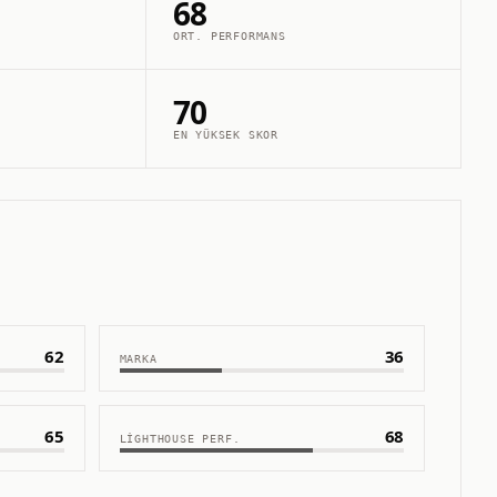
68
ORT. PERFORMANS
70
EN YÜKSEK SKOR
62
36
MARKA
65
68
LIGHTHOUSE PERF.