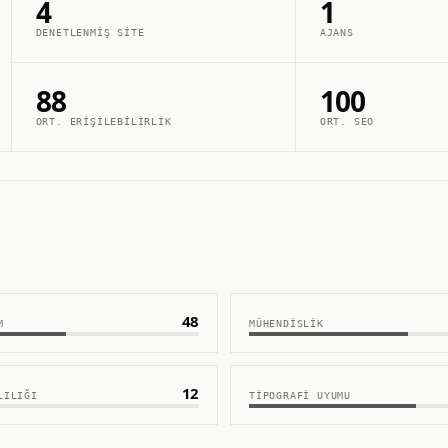
4
1
DENETLENMIŞ SITE
AJANS
88
100
ORT. ERIŞILEBILIRLIK
ORT. SEO
48
M
MÜHENDISLIK
12
LILIĞI
TIPOGRAFI UYUMU