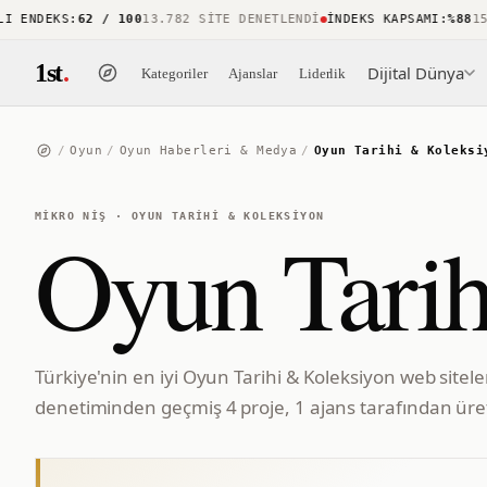
ENDEKS
:
62 / 100
13.782 SITE DENETLENDI
İNDEKS KAPSAMI
:
%88
15.74
1st
.
Dijital Dünya
Kategoriler
Ajanslar
Liderlik
/
Oyun
/
Oyun Haberleri & Medya
/
Oyun Tarihi & Koleksi
MIKRO NIŞ
·
OYUN TARIHI & KOLEKSIYON
Oyun Tarih
Türkiye'nin en iyi Oyun Tarihi & Koleksiyon web sitele
denetiminden geçmiş 4 proje, 1 ajans tarafından üret