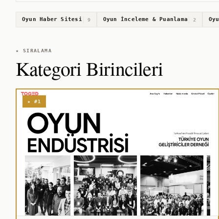
Oyun Haber Sitesi
Oyun İnceleme & Puanlama
Oy
9
2
★ SIRALAMA
Kategori Birincileri
★ #1