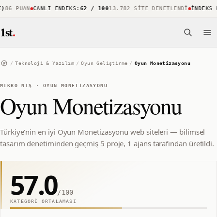
6 PUAN
CANLI ENDEKS
:
62 / 100
13.782 SITE DENETLENDI
İNDEKS KA
1st
.
/
Teknoloji & Yazılım
/
Oyun Geliştirme
/
Oyun Monetizasyonu
MIKRO NIŞ
·
OYUN MONETIZASYONU
Oyun Monetizasyonu
Türkiye'nin en iyi Oyun Monetizasyonu web siteleri — bilimsel
tasarım denetiminden geçmiş 5 proje, 1 ajans tarafından üretildi.
57.0
/100
KATEGORI ORTALAMASI