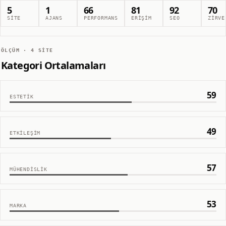
5
1
66
81
92
70
SITE
AJANS
PERFORMANS
ERIŞIM
SEO
ZIRVE
ÖLÇÜM ·
4
SITE
Kategori Ortalamaları
59
ESTETIK
49
ETKILEŞIM
57
MÜHENDISLIK
53
MARKA