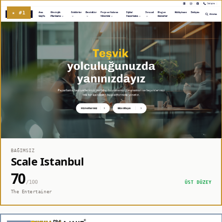
★ #1
BAĞIMSIZ
Scale Istanbul
70
/100
ÜST DÜZEY
The Entertainer