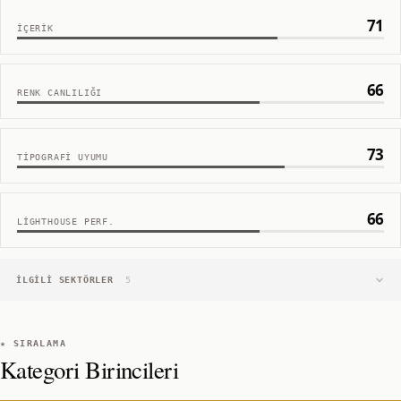
71
İÇERIK
66
RENK CANLILIĞI
73
TIPOGRAFI UYUMU
66
LIGHTHOUSE PERF.
İLGILI SEKTÖRLER
5
★ SIRALAMA
Kategori Birincileri