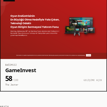
BAĞIMSIZ
GameInvest
58
/100
GELİŞİME AÇIK
The Jester
ARŞIV