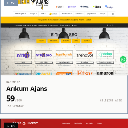
◈ #2
BAĞIMSIZ
Arıkum Ajans
59
/100
GELİŞİME AÇIK
The Creator
◇ #3