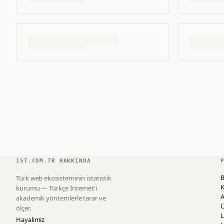
1ST.COM.TR HAKKINDA
B
Türk web ekosisteminin istatistik
K
kurumu — Türkçe İnternet'i
akademik yöntemlerle tarar ve
ölçer.
L
Hayalimiz