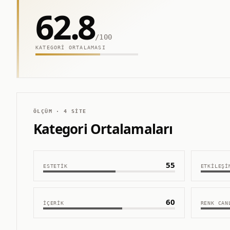
62.8
/100
KATEGORI ORTALAMASI
ÖLÇÜM ·
4
SITE
Kategori Ortalamaları
55
ESTETIK
ETKILEŞI
60
İÇERIK
RENK CAN