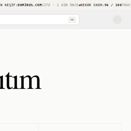
KEŞIF
:
DOMIRUS.COM
SITE · 1 GÜN ÖNCE
REKOR SKOR
:
96 / 100
TRUSTHO
⌘K
ıtım