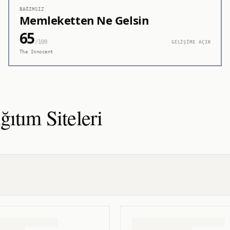
BAĞIMSIZ
Memleketten Ne Gelsin
65
/100
GELİŞİME AÇIK
The Innocent
ğıtım
Siteleri