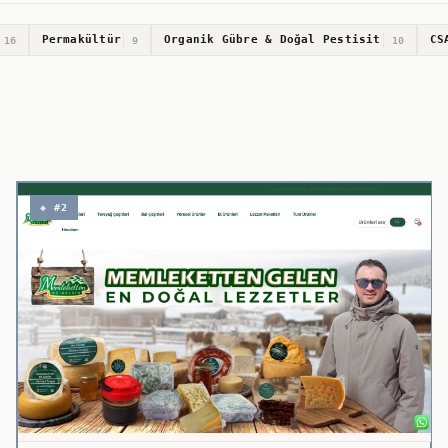
Permakültür
Organik Gübre & Doğal Pestisit
CS
16
9
10
◈ #2