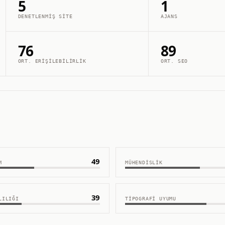
5
1
DENETLENMIŞ SITE
AJANS
76
89
ORT. ERIŞILEBILIRLIK
ORT. SEO
49
M
MÜHENDISLIK
39
LILIĞI
TIPOGRAFI UYUMU