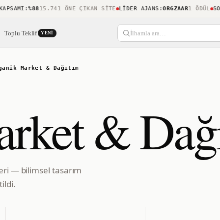
SAMI
:
%88
15.741 ÖNE ÇIKAN SITE
LIDER AJANS
:
ORGZAAR
1 ÖDÜL
SON 
Toplu Teklif
İlhamla ara…
YENI
ganik Market & Dağıtım
arket & Dağ
eri — bilimsel tasarım
ildi.