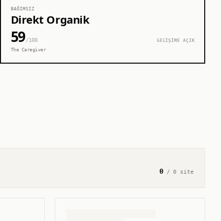
BAĞIMSIZ
Direkt Organik
59
/100
GELİŞİME AÇIK
The Caregiver
0
/
0
site