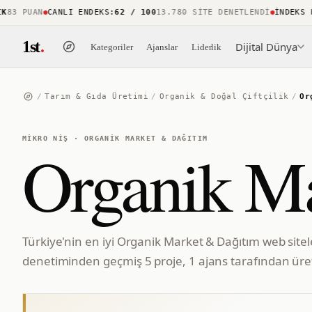
3 PUAN
CANLI ENDEKS
:
62 / 100
13.780 SITE DENETLENDI
İNDEKS KAP
1st
.
Dijital Dünya
Kategoriler
Ajanslar
Liderlik
/
Tarım & Gıda Üretimi
/
Organik & Doğal Çiftçilik
/
Or
MIKRO NIŞ
·
ORGANIK MARKET & DAĞITIM
Organik M
Türkiye'nin en iyi Organik Market & Dağıtım web sitel
denetiminden geçmiş 5 proje, 1 ajans tarafından üret