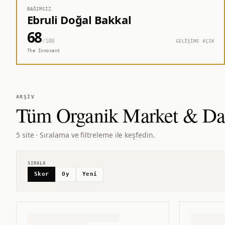
BAĞIMSIZ
Ebruli Doğal Bakkal
68
/100
GELİŞİME AÇIK
The Innocent
ARŞIV
Tüm
Organik Market & Da
5 site · Sıralama ve filtreleme ile keşfedin.
SIRALA
Skor
Oy
Yeni