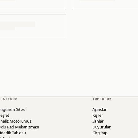
PLATFORM
TOPLULUK
ugünün Sitesi
Ajanslar
eşfet
Kişiler
Analiz Motorumuz
İlanlar
Üçlü Red Mekanizması
Duyurular
iderlik Tablosu
Giriş Yap