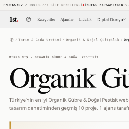
NDEKS
:
62 / 100
13.777 SITE DENETLENDI
İNDEKS KAPSAMI
:
%88
15.738
1st
.
Dijital Dünya
Kategoriler
Ajanslar
Liderlik
/
Tarım & Gıda Üretimi
/
Organik & Doğal Çiftçilik
/
Or
MIKRO NIŞ
·
ORGANIK GÜBRE & DOĞAL PESTISIT
Organik Gü
Türkiye'nin en iyi Organik Gübre & Doğal Pestisit web 
tasarım denetiminden geçmiş 10 proje, 1 ajans tarafı