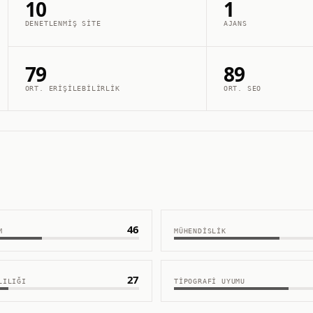
10
1
DENETLENMIŞ SITE
AJANS
79
89
ORT. ERIŞILEBILIRLIK
ORT. SEO
46
M
MÜHENDISLIK
27
LILIĞI
TIPOGRAFI UYUMU