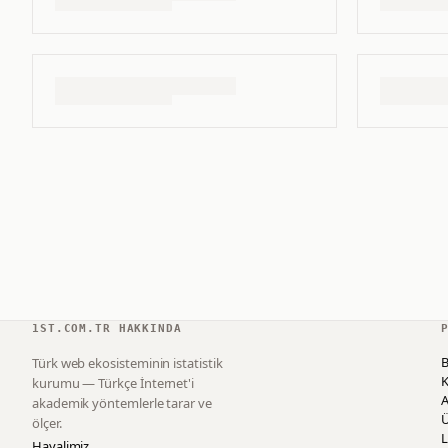
1ST.COM.TR HAKKINDA
B
Türk web ekosisteminin istatistik
K
kurumu — Türkçe İnternet'i
akademik yöntemlerle tarar ve
ölçer.
L
Hayalimiz