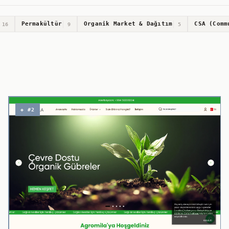
Permakültür
Organik Market & Dağıtım
CSA (Comm
16
9
5
◈ #2