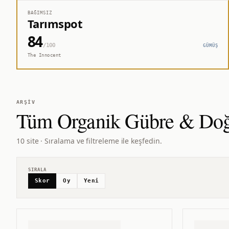
BAĞIMSIZ
Tarımspot
84
/100
GÜMÜŞ
The Innocent
ARŞIV
Tüm
Organik Gübre & Doğa
10 site · Sıralama ve filtreleme ile keşfedin.
SIRALA
Skor
Oy
Yeni