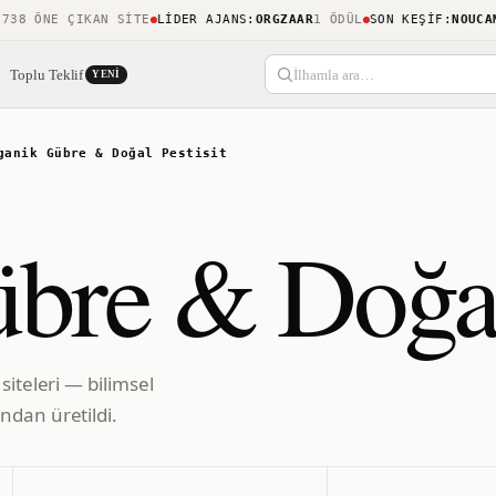
 ÖNE ÇIKAN SITE
LIDER AJANS
:
ORGZAAR
1 ÖDÜL
SON KEŞIF
:
NOUCAMPP
Toplu Teklif
İlhamla ara…
YENI
ganik Gübre & Doğal Pestisit
bre & Doğal 
siteleri — bilimsel
ndan üretildi.