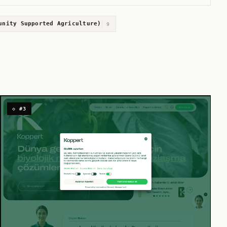
unity Supported Agriculture)
9
◇ #3