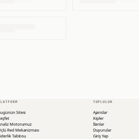
PLATFORM
TOPLULUK
ugünün Sitesi
Ajanslar
eşfet
Kişiler
Analiz Motorumuz
İlanlar
Üçlü Red Mekanizması
Duyurular
iderlik Tablosu
Giriş Yap