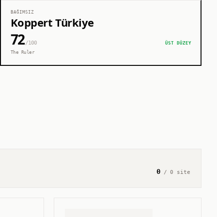
BAĞIMSIZ
Koppert Türkiye
72
/100
ÜST DÜZEY
The Ruler
0
/
0
site