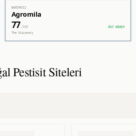
BAĞIMSIZ
Agromila
77
/100
ÜST DÜZEY
The Visionary
l Pestisit
Siteleri