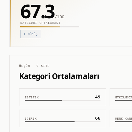
67.3
/100
KATEGORI ORTALAMASI
1
GÜMÜŞ
ÖLÇÜM ·
9
SITE
Kategori Ortalamaları
49
ESTETIK
ETKILEŞI
66
İÇERIK
RENK CAN